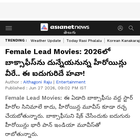
తెలుగు
TRENDING :
Weather Update
Today Rasi Phalalu
Korean Kanakaraj
Female Lead Movies: 2026లో
బాక్సాఫీస్‌ను దున్నేయనున్న హీరోయిన్లు
వీరే.. ఈ ఐదుగురిదే హవా!
Author :
Aithagoni Raju
|
Entertainment
Published :
Jun 27 2026, 09:02 PM IST
Female Lead Movies: ఈ ఏడాది బాక్సాఫీసు వద్ద స్టార్‌
హీరోల సినిమాలే కాదు, హీరోయిన్ల మూవీస్‌ కూడా రచ్చ
చేయబోతున్నారు. బాక్సాఫీసుని షేక్‌ చేసేందుకు ఐదుగురు
హీరోయిన్లు భారీ పాన్‌ ఇండియా మూవీస్‌తో
రాబోతున్నారు.