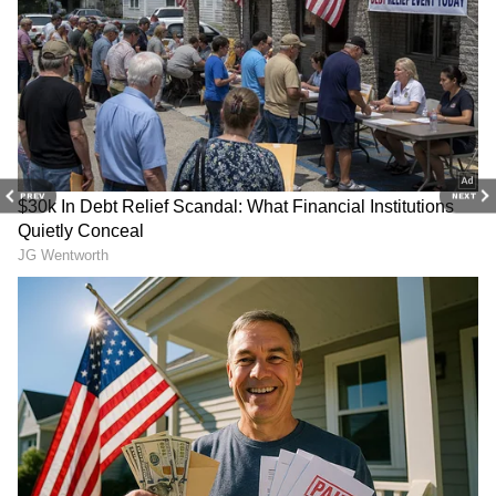
PREV
NEXT
Related Articles
Rajamouli: సినిమా డిజాస్టర్‌, రాజమౌళి పని