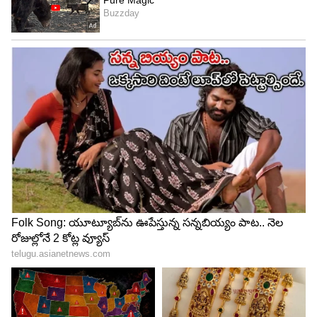
Image Credit :
Instagram
3. శ్రద్ధా కపూర్ సినిమా 'ఈథా'
శ్రద్ధా కపూర్ నటిస్తున్న 'ఈథా' సినిమా ఆగస్టు 28న విడుదల
కానుంది. ఇది ప్రముఖ మహారాష్ట్ర తమాషా, లావణి
కళాకారిణి విఠాబాయి భావు మాంగ్ నారాయణగావ్కర్
జీవితంపై ఆధారపడిన బయోపిక్. ఈ చిత్రానికి లక్ష్మణ్
ఉతేకర్ దర్శకత్వం వహిస్తున్నారు. ఈ సినిమాపై భారీ
అంచనాలున్నాయి.
5