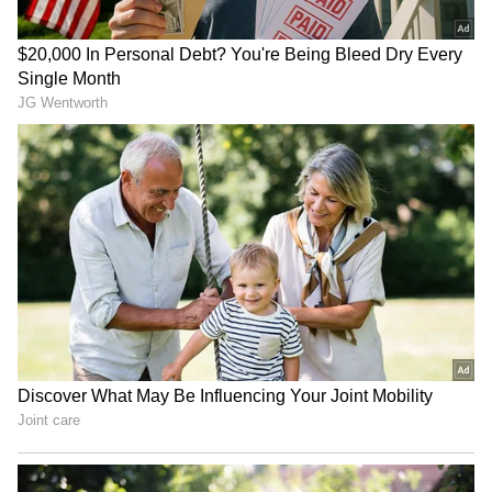
అయిపోయింది.. ఆస్తులు అమ్మేందుకు రెడీ అయిన
రమా రాజమౌళి
Sushmita: ఉపాసన చేసే వంటలపై సుస్మిత కొణిదెల
కామెంట్‌.. తన పిల్లలు మాత్రం వదిలిపెట్టరట
3
6
Image Credit :
Instagram
2. హుమా ఖురేషి సినిమా 'బేబీ డు డై డు'
హుమా ఖురేషి నటిస్తున్న 'బేబీ డు డై డు' ఒక సస్పెన్స్ థ్రిల్లర్
సినిమా. ఇందులో హుమా ముంబైకి చెందిన ఒక హిట్‌వుమన్
పాత్రను పోషిస్తోంది. జులై 3న విడుదలవుతున్న ఈ చిత్రానికి