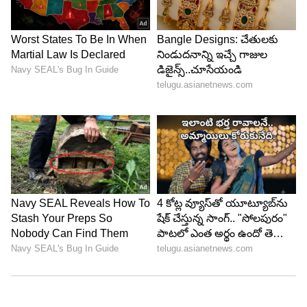
6
Image Credit :
Instagram
4. కరీనా కపూర్ సినిమా 'దాయ్రా'
కరీనా కపూర్ క్రైమ్ థ్రిల్లర్ 'దాయ్రా' సెప్టెంబర్ 18న
థియేటర్లలోకి రానుంది. మేఘనా గుల్జార్ దర్శకత్వం
వహిస్తున్న ఈ సినిమాలో కరీనాతో పాటు పృథ్వీరాజ్
సుకుమారన్ కూడా నటిస్తున్నారు.