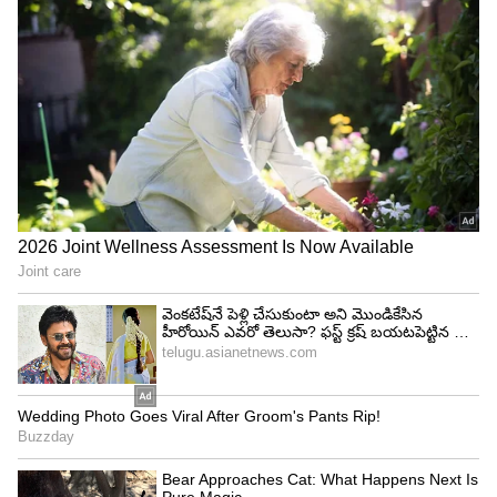
నచికేత్ సమంత్ దర్శకుడు. ఇందులో సికందర్ ఖేర్, చంకీ
పాండే కూడా నటిస్తున్నారు. దీనిపై మంచి
అంచనాలున్నాయి.
4
6