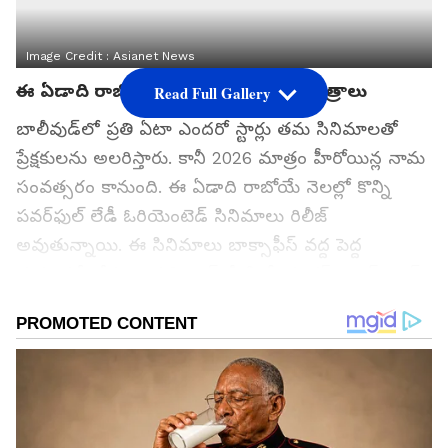
Image Credit :
Asianet News
ఈ ఏడాది రాబోతున్న లేడీ ఓరియెంటెడ్‌ చిత్రాలు
Read Full Gallery
బాలీవుడ్‌లో ప్రతి ఏటా ఎందరో స్టార్లు తమ సినిమాలతో
ప్రేక్షకులను అలరిస్తారు. కానీ 2026 మాత్రం హీరోయిన్ల నామ
సంవత్సరం కానుంది. ఈ ఏడాది రాబోయే నెలల్లో కొన్ని
పవర్‌ఫుల్ లేడీ ఓరియెంటెడ్ సినిమాలు రిలీజ్
అవుతున్నాయి. ఈ సినిమాలు బాక్సాఫీస్ వద్ద పెద్ద
దుమారమే రేపుతాయని టాక్. వీటిలో యాక్షన్-థ్రిల్లర్, క్రైమ్,
బయోపిక్ జానర్‌ సినిమాలు ఉన్నాయి. అయితే ఇందులో
తెలుగు మూవీ కూడా ఉంది. నేషనల్‌ క్రష్‌ ఫిల్మ్ సైతం
బాక్సాఫీసుని షేక్ చేసేందుకు వస్తోంది.
గూగుల్‌లో ఆసక్తికరమైన సమాచారం కోసం ఏసియానెట్ తెలుగు
ను మీ ఫ్రిఫర్డ్ సోర్స్ గా ఎంచుకోండి