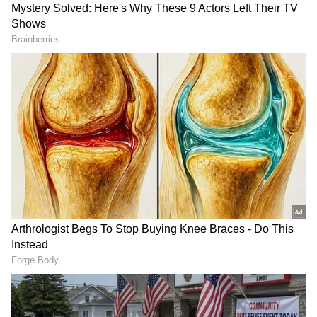
Image Credit :
Instagram
1. ఆలియా భట్ సినిమా 'ఆల్ఫా'
యశ్‌రాజ్ ఫిలిమ్స్ బ్యానర్‌పై 'ఆల్ఫా' సినిమా
రూపొందుతుంది. ఇది జులై 3న థియేటర్లలో విడుదల
కానుంది. ఇందులో ఆలియా భట్ లీడ్ రోల్‌లో నటిస్తోంది.
ఆమెతో పాటు శర్వరీ వాఘ్ కూడా కనిపించనుంది. శివ
రవాయిల్ దర్శకత్వం వహిస్తున్న ఈ యాక్షన్ థ్రిల్లర్
సినిమాలో బాబీ డియోల్, అనిల్ కపూర్, హృతిక్ రోషన్
కూడా కనిపించబోతున్నారు.