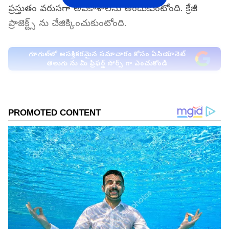
ప్రస్తుతం వరుసగా అవకాశాలను అందుకుంటోంది. క్రేజీ
ప్రాజెక్ట్స్ ను చేజిక్కించుకుంటోంది.
గూగుల్‌లో ఆసక్తికరమైన సమాచారం కోసం ఏసియానెట్
తెలుగు ను మీ ఫ్రిఫర్డ్ సోర్స్ గా ఎంచుకోండి