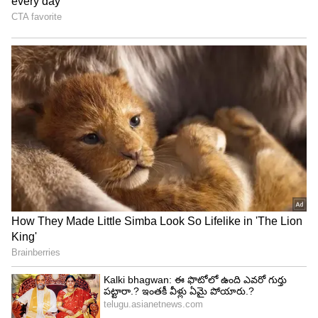
4
6
మరోవైపు నేచురల్ స్టార్ నాని (Nani) సరసన కూడా ఈ
ముద్దుగుమ్మ నటిస్తున్న విషయం తెలిసిందే. వీరి కాంబోలో
‘సరిపోదా శనివారం’ (Saripodaa Sanivaaram)
రూపుదిద్దుకుంటోంది.
5
6