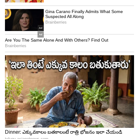
ఇలా క్రేజీ ప్రాజెక్ట్స్ ల్లో నటిస్తూ ప్రియాంక బిజీగా ఉన్నారు.
ఈక్రమంలో సమయం ఉన్నప్పుడల్లా సోషల్ మీడియాలో
ఫొటోషూట్లతో దుమ్ములేపుతోంది.