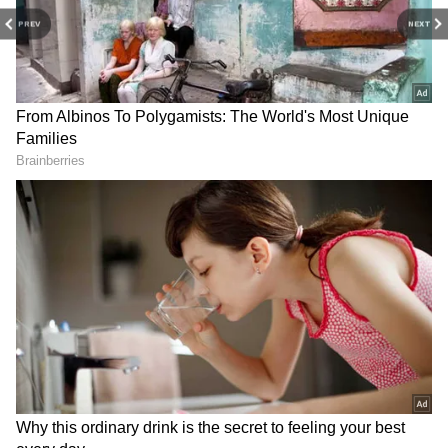
PREV
NEXT
ఈ చిత్రానికి సుజీతా్ దర్శకత్వం వహిస్తున్నారు. ఈ ఏడాది
సెప్టెంబర్ 27న ప్రేక్షకుల ముందుకు రానుంది. పవన్ తో
నటిస్తుండటంతో ప్రియాంకకు టాలీవుడ్ లో మంచి రోజులు
వచ్చాయంటున్నారు.