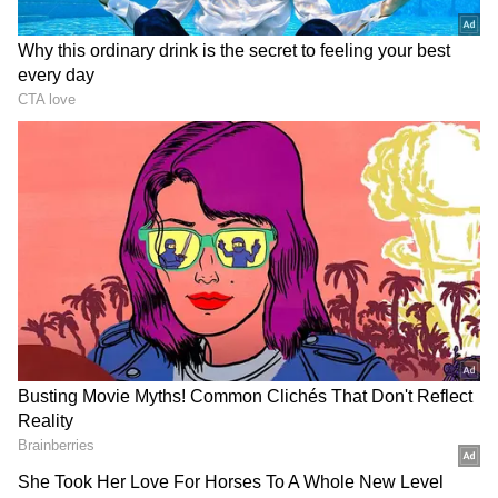
2
6
మోస్ట్ అవైటెడ్ ఫిల్మ్ ‘ఓజీ’ (They Call Him Og)లో పవర్
స్టార్ పవన్ కళ్యాణ్ (Pawan Kalyan) సరసన నటిస్తున్న
విషయం తెలిసిందే.