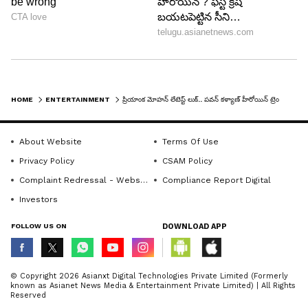
LATEST VIDEOS
HOME
ENTERTAINMENT
ప్రియాంక మోహన్ లేటెస్ట్ లుక్.. పవన్ కళ్యాణ్ హీరోయిన్ ట్రెండ్ సెట్ చేస్తోందిగా!
About Website
Terms Of Use
Privacy Policy
CSAM Policy
Complaint Redressal - Website
Compliance Report Digital
Investors
ABOUT THE AUTHOR
FOLLOW US ON
DOWNLOAD APP
Shreekanth Nuthi
SN
© Copyright 2026 Asianxt Digital Technologies Private Limited (Formerly
known as Asianet News Media & Entertainment Private Limited) | All Rights
నాని (నటుడు)
పవన్ కళ్యాణ్
Reserved