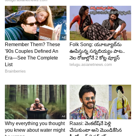
6
6
తాజాగా ట్రెండీ అవుట్ ఫిట్ లో బెడ్ పై కిర్రాక్ గా ఫోజులిచ్చి
ఆకట్టుకుంది. తన లేటెస్ట్ స్టిల్స్ కు నెటిజన్లు, ఫ్యాన్స్ ఫిదా
అవుతున్నారు. లైక్స్, కామెంట్లతో ఆమెను మరింతగా
ఎంకరేజ్ చేస్తున్నారు.