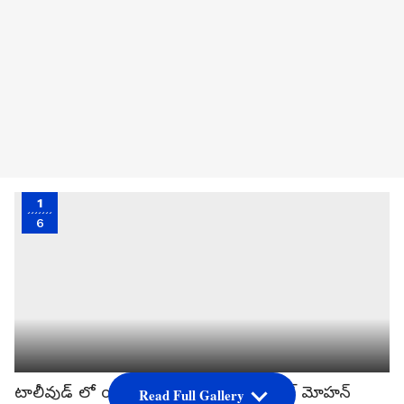
1
6
టాలీవుడ్ లో యంగ్ బ్యూటీ ప్రియాంక అరుళ్ మోహన్
Read Full Gallery