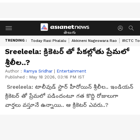
తెలుగు
TRENDING :
Today Rasi Phalalu
Akkineni Nageswara Rao
IRCTC To
Sreeleela: క్రికెటర్ తో పీకల్లోతు ప్రేమలో
శ్రీలీల..?
Author :
Ramya Sridhar
|
Entertainment
Published :
May 18 2026, 03:16 PM IST
Sreeleela: టాలీవుడ్ స్టార్ హీరోయిన్ శ్రీలీల.. ఇండియన్
క్రికెటర్ తో ప్రేమలో పడిందంటూ గత కొద్ది రోజులుగా
వార్తలు వస్తూనే ఉన్నాయి.. ఆ క్రికెటర్ ఎవరు..?