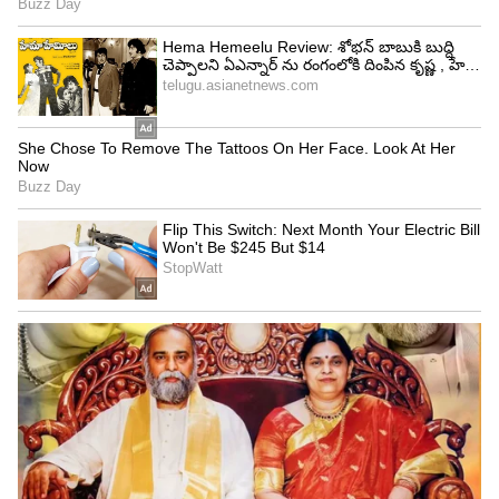
4
8
ఇటీవల సమంత బికినీ టాప్ లో పిచ్చెక్కించే క్లీవేజ్
అందాలతో ఫోటో షూట్ చేసిన సంగతి తెలిసిందే. వరుసగా