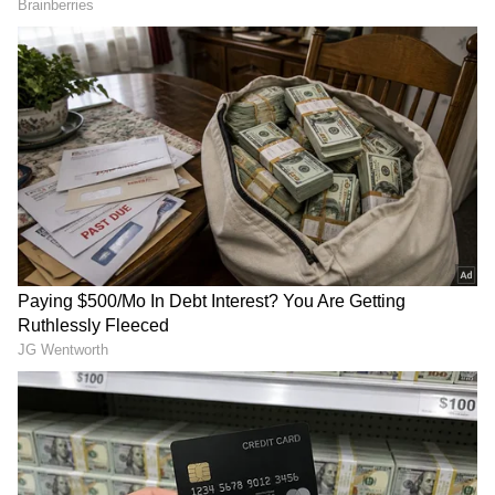
2
8
సమంత నటించిన అసలైన చిత్రాలు త్వరలో రిలీజ్ కు రెడీ
అవుతున్నాయి. పాన్ ఇండియా మూవీ 'యశోద' ఆగస్టులో
రిలీజ్ కి రెడీ అవుతోంది. అలాగే పౌరాణిక చిత్రం శాకుంతలం
పోస్ట్ ప్రొడక్షన్ కార్యక్రమాలు జరుపుకుంటోంది.