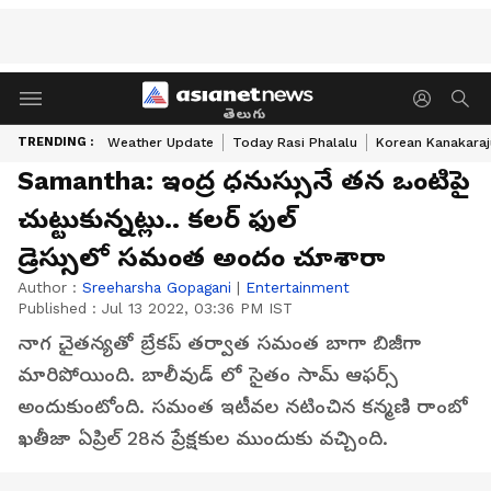
తెలుగు
TRENDING :
Weather Update
Today Rasi Phalalu
Korean Kanakaraj
Samantha: ఇంద్ర ధనుస్సునే తన ఒంటిపై
చుట్టుకున్నట్లు.. కలర్ ఫుల్
డ్రెస్సులో సమంత అందం చూశారా
Author :
Sreeharsha Gopagani
|
Entertainment
Published :
Jul 13 2022, 03:36 PM IST
నాగ చైతన్యతో బ్రేకప్ తర్వాత సమంత బాగా బిజీగా
మారిపోయింది. బాలీవుడ్ లో సైతం సామ్ ఆఫర్స్
అందుకుంటోంది. సమంత ఇటీవల నటించిన కన్మణి రాంబో
ఖతీజా ఏప్రిల్ 28న ప్రేక్షకుల ముందుకు వచ్చింది.