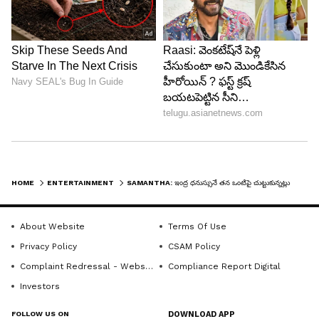
HOME
ENTERTAINMENT
SAMANTHA: ఇంద్ర ధనుస్సునే తన ఒంటిపై చుట్టుకున్నట్లు.. కలర్ ఫుల్ డ్రెస్సులో సమంత అందం చూశారా
6
About Website
Terms Of Use
8
Privacy Policy
CSAM Policy
Complaint Redressal - Website
Compliance Report Digital
Investors
FOLLOW US ON
DOWNLOAD APP