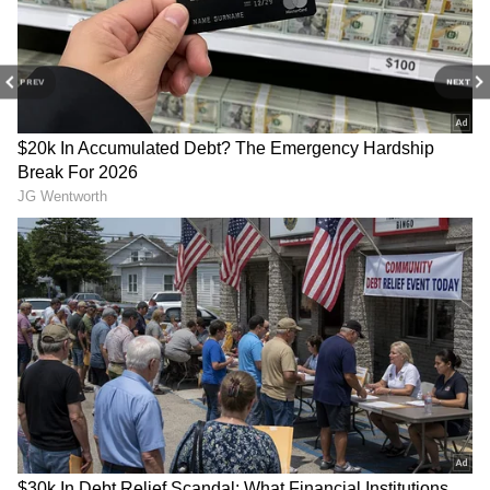
PREV
NEXT
3
8