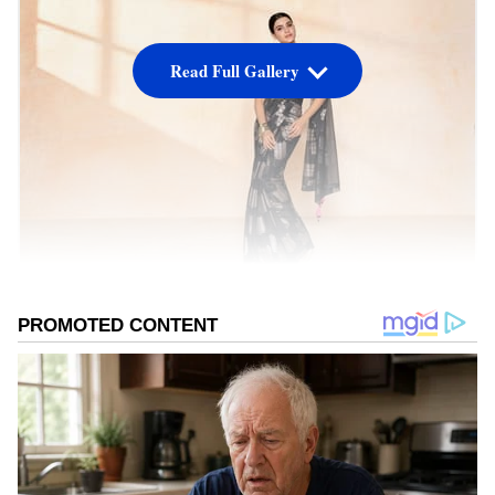
Read Full Gallery
నాగ చైతన్యతో బ్రేకప్ తర్వాత సమంత బాగా బిజీగా
మారిపోయింది. బాలీవుడ్ లో సైతం సామ్ ఆఫర్స్
అందుకుంటోంది. సమంత ఇటీవల నటించిన కన్మణి రాంబో
ఖతీజా ఏప్రిల్ 28న ప్రేక్షకుల ముందుకు వచ్చింది. ఈ చిత్రం