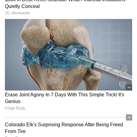
అటు సినిమాల పరంగా, ఇటు సోషల్ మీడియాలో సమంత
మామూలు బిజీగా లేదు. ఇటీవల సమంత ఇంస్టాగ్రామ్ ని
గమనిస్తే మునుపెన్నడూ లేని విధంగా బోల్డ్ ఎక్స్ ఫోజింగ్ తో
రెచ్చిపోతోంది.