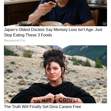
ఎలాంటి బజ్ క్రియేట్ చేయలేకపోయింది. క్రిటిక్స్ నుంచి,
ప్రేక్షకుల నుంచి ఈ చిత్రానికి సరైన స్పందన రాలేదు.
గూగుల్‌లో ఆసక్తికరమైన సమాచారం కోసం ఏసియానెట్ తెలుగు
ను మీ ఫ్రిఫర్డ్ సోర్స్ గా ఎంచుకోండి