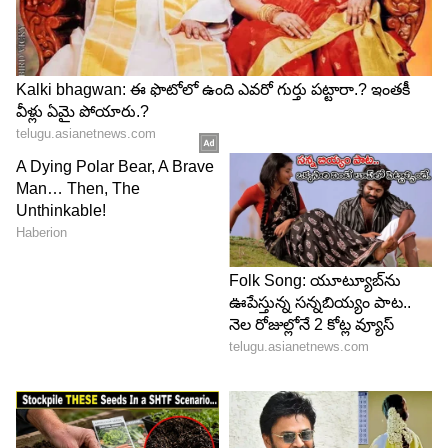
ఫోటో షూట్స్ చేస్తూ, సినిమాలతో గతంలో ఎన్నడూ లేని
విధంగా సామ్ బిజీగా గడుపుతోంది.
5
8
తాజాగా సమంత వివిధ కాస్ట్యూమ్స్ లో ఉన్న ఫొటోస్ సోషల్
మీడియాలో వైరల్ అవుతున్నాయి. శారీ, చుడిదార్, ట్రెండీ
అవుట్ ఫిట్స్ లో సమంత కిక్కిచ్చే ఫోజులు ఇస్తోంది.
సమంత కళ్ళు చెదిరే విధంగా కలర్ ఫుల్ డ్రెస్
లలో మత్తెక్కించే విధంగా ఫోజులు ఇస్తోంది.