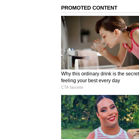
వరల్డ్‌వైడ్‌గా పుష్ప 2 మూవీ 12,500 స్క
హిందీతో పాటు బెంగాలీ భాషల్లోనూ మూవీ ర
కలెక్షన్లు ఎక్కువగా వస్తుండటం గమనార్హం.
ఈ క్రమంలో హిందీ ప్రొడ్యూసర్స్ దృష్టి పూర
రష్మికని అయినా తమ సినిమాలోకి తీసుకోవా