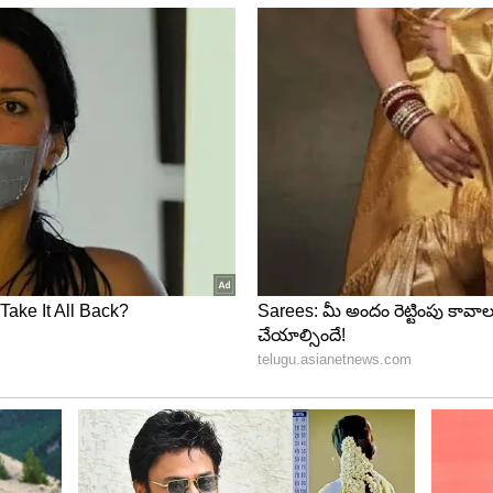
క్షకులకు పరిచయమైన రష్మిక..విజయ దేవరకొండ గీతాగోవిందం
ి. ఈ సినిమా ఆమెకు మంచి విజయం అందించింది.‌ ఇక ఆ సినిమా
ు అందుకుంటూ స్టార్ హీరోయిన్ గా ఎదిగింది.
 కెరియర్ కి ఓ రేంజిలో బూస్ట్ ఇచ్చింది. ఈ సినిమా వల్ల ఏకంగా
యింది రష్మిక. ఇక ఆ తరువాత సందీప్ రెడ్డివంగా దర్శకత్వంలో
ోమంది అభిమానులను తెచ్చిపెట్టింది. ఇప్పుడు మరో హిందీ