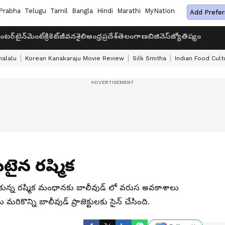
Prabha
Telugu
Tamil
Bangla
Hindi
Marathi
MyNation
Add Prefer
ంటర్‌టైన్‌మెంట్
క్రికెట్
జీవనశైలి
ఆంధ్రప్రదేశ్
తెలంగాణ
బిజినెస్
జ్యోతిష్యం
halalu
Korean Kanakaraju Movie Review
Silk Smitha
Indian Food Cult
మిటైన రష్మిక
చుకున్న రష్మిక మంధానకు బాలీవుడ్ లో వరుస అవకాశాలు
మరికొన్ని బాలీవుడ్ ప్రాజెక్టులకు సైన్ చేసింది.