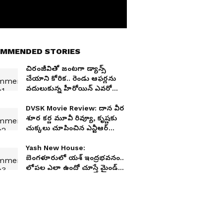
MMENDED STORIES
చిరంజీవితో జంటగా డ్యాన్స్
చేయాని కోరిక.. రెండు ఆఫర్లను
వదులుకున్న హీరోయిన్ ఎవరో
తెలుసా?
DVSK Movie Review: దాన వీర
శూర కర్ణ మూవీ రివ్యూ, కృష్ణకు
చుక్కలు చూపించిన ఎన్టీఆర్
సినిమా
Yash New House:
బెంగళూరులో యశ్ ఇంద్రభవనం..
లోపల ఎలా ఉందో చూస్తే మైండ్
బ్లాక్ అవ్వాల్సిందే!