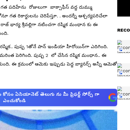
ీ గత పదిహేను రోజులుగా బాక్సాఫీస్ వద్ద దుమ్ము
ూ గత రికార్డులను చెరిపేస్తూ. . అందర్నీ ఆశ్చర్యపరిచేలా
ాజ్ భార్య శ్రీవల్లిగా నటించగా రష్మిక మంధాన కు ఈ
RECO
ంది.
 రష్మిక.. పుష్ప 1తోనే పాన్ ఇండియా హీరోయిన్‌గా ఎదిగింది.
మరింత పెరిగింది. పుష్ప 2 లో చేసిన రష్మిక మంధాన.. ఈ
ుంది. ఈ క్రమంలో ఆమెకు ఇప్పుడు పెద్ద బ్యానర్స్ అన్నీ ఆమెతో
సం ఏసియానెట్ తెలుగు ను మీ ఫ్రిఫర్డ్ సోర్స్ గా
ఎంచుకోండి