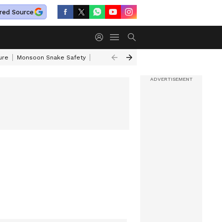
red Source
ure
Monsoon Snake Safety
Akkineni Nageswara Rao
IRCTC Tour Pac