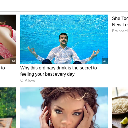
్రీన్లలో విడుదల అవగా.. తెలుగు, తమిళం, కన్నడ, మలయాళం,
ిలీజైన విషయం తెలిసిందే. తెలుగు కంటే హిందీలోనే పుష్ప2కి
్తిగా రష్మిక మీద పడింది. అల్లు అర్జున్ ఎలాగో తమకు దొరకడు.
లని ఆశిస్తున్నారు. దాంతో ఓపినింగ్స్ కు కొదవ ఉండదని