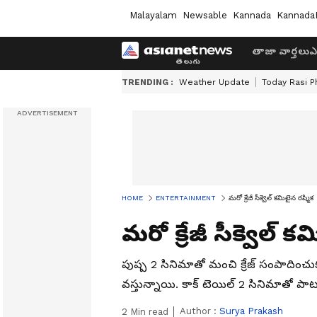
Malayalam
Newsable
Kannada
Kannada
తాజా వార్తలు
ఎ
TRENDING :
Weather Update
Today Rasi P
HOME
ENTERTAINMENT
మరో క్రేజీ సీక్వెల్ కమిటైన రష్మిక
మరో క్రేజీ సీక్వెల్ క
పుష్ప 2 సినిమాతో మంచి క్రేజ్ సంపాదిం
వస్తున్నాయి. కాక్ టెయిల్ 2 సినిమాతో పాటు 
Author :
Surya Prakash
2
Min read