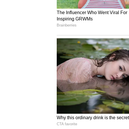
భావిస్తున్నారు. అయితే రష్మిక ఆచి తూచి మ
3
6