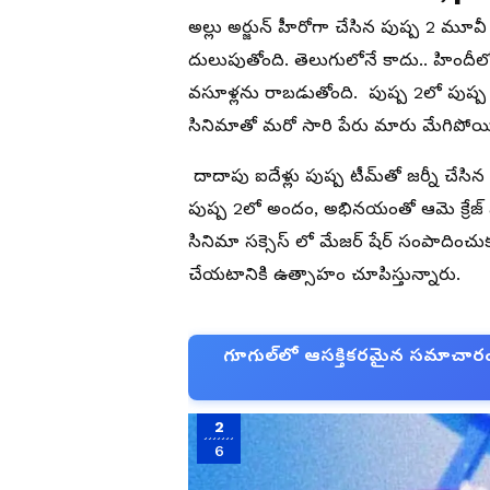
అల్లు అర్జున్ హీరోగా చేసిన పుష్ప 2 మూవ
దులుపుతోంది. తెలుగులోనే కాదు.. హిందీలోన
వసూళ్లను రాబడుతోంది. పుష్ప 2లో పుష్ప ర
సినిమాతో మరో సారి పేరు మారు మేగిపోయి
దాదాపు ఐదేళ్లు పుష్ప టీమ్‌తో జర్నీ చేసిన
పుష్ప 2లో అందం, అభినయంతో ఆమె క్రేజ్ 
సినిమా సక్సెస్ లో మేజర్ షేర్ సంపాదించుక
చేయటానికి ఉత్సాహం చూపిస్తున్నారు.
గూగుల్‌లో ఆసక్తికరమైన సమాచారం కో
2
6