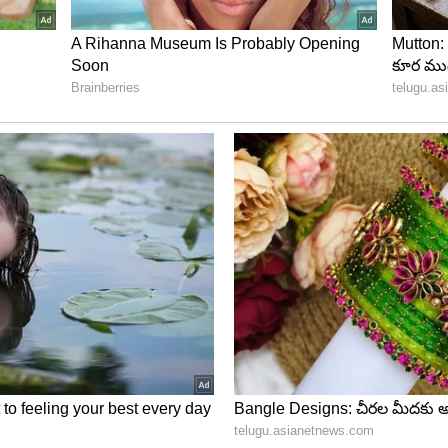
ందుకు వెళ్తోంది.