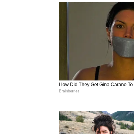
నాగశౌర్య ఛలో చిత్రంతో తెలుగు సినీ ప్రే
సినిమాతో.. చెరిగిపోని ముద్ర వేసుకుంద
తర్వాత నుంచి తెలుగులో వరుసగా అవకాశాల
అల్లు అర్జున్ తో చేసిన పుష్ప సినిమా ఈమె
పాన్ ఇండియా స్టార్ హీరోయిన్ గా ఎదిగిపో
యానిమల్ సినిమా.. బాలీవుడ్లో సైతం ఎంత
సినిమా కమిటైందని సమాచారం.