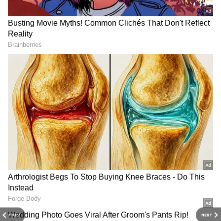
Image Credit :
Asianet News
ఫేవరెట్‌గా మారిన 'దియా'
దియా పాత్రకు రష్మిక తీసుకొచ్చిన ఎనర్జీ గురించి ఆడియన్స్
ఎక్కువగా మాట్లాడుకుంటున్నారు. ఆమె నటన చాలా
రిఫ్రెషింగ్‌గా, ఉత్సాహంగా ఉందని అంటున్నారు. ముఖ్యంగా
దియా పాత్రలోని ఆశావాదాన్ని రష్మిక చాలా సహజంగా
పండించిందని సోషల్ మీడియాలో ప్రశంసిస్తున్నారు.
PREV
NEXT