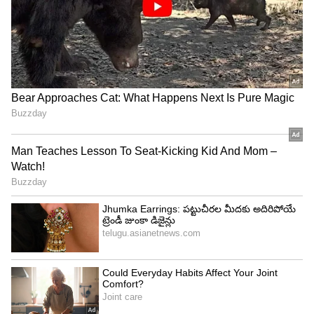
రష్మిక పాజిటివ్ స్క్రీన్ ప్రెజెన్స్ సినిమా కథకు ఎమోషనల్
బ్యాలెన్స్ ఇచ్చిందని చాలామంది నమ్ముతున్నారు. రష్మిక
నటనలోని హావభావాలు, ఎమోషనల్ సీన్స్‌ ప్రేక్షకులను బాగా
కనెక్ట్ చేశాయి. అందుకే చాలామంది అభిమానులు 'దియా'
పాత్రను కాక్‌టెయిల్ 2 సినిమాకు గుండెకాయలాంటిదని
అంటున్నారు.