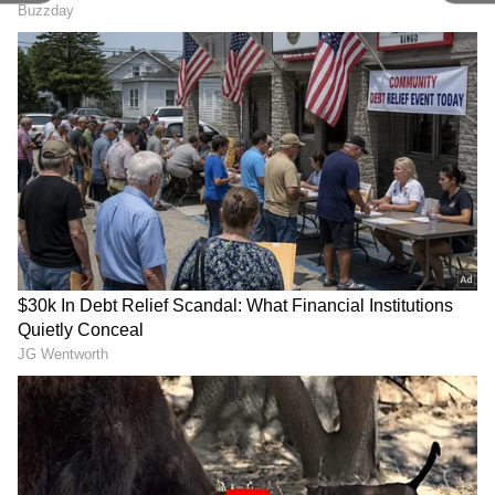
Related Articles
Rajamouli: మహేష్ బాబు తర్వాత రాజమౌళి
ఎవరితో సినిమా చేయబోతున్నాడో తెలుసా?
Venkatesh: చిరంజీవి, వెంకటేష్ మధ్య భారీ
బాక్సాఫీస్ వార్, సంక్రాంతి పోరులో సీనియర్ హీరోలు
3
3
Image Credit :
Asianet News
రష్మిక పాజిటివ్ స్క్రీన్ ప్రెజెన్స్