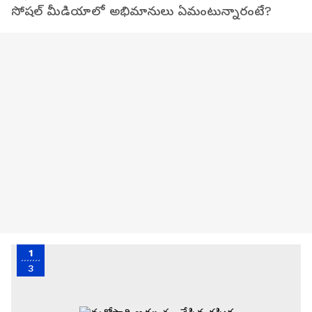
సోషల్ మీడియాలో అభిమానులు ఏమంటున్నారంటే?
1
3