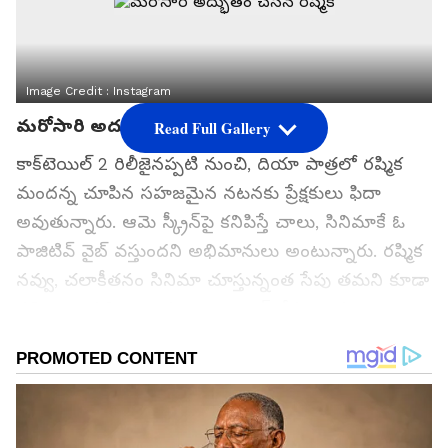
Image Credit :
Instagram
మరోసారి అద్భుతం చేసిన రష్మిక
Read Full Gallery
కాక్‌టెయిల్ 2 రిలీజైనప్పటి నుంచి, దియా పాత్రలో రష్మిక
మందన్న చూపిన సహజమైన నటనకు ప్రేక్షకులు ఫిదా
అవుతున్నారు. ఆమె స్క్రీన్‌పై కనిపిస్తే చాలు, సినిమాకే ఓ
పాజిటివ్ వైబ్ వస్తుందని అభిమానులు అంటున్నారు. రష్మిక
నవ్వు, చలాకీతనం సినిమా చూస్తున్నంత సేపు తమని కూడా
నవ్వించాయని చాలామంది కామెంట్ చేస్తున్నారు.
గూగుల్‌లో ఆసక్తికరమైన సమాచారం కోసం ఏసియానెట్ తెలుగు
ను మీ ఫ్రిఫర్డ్ సోర్స్ గా ఎంచుకోండి