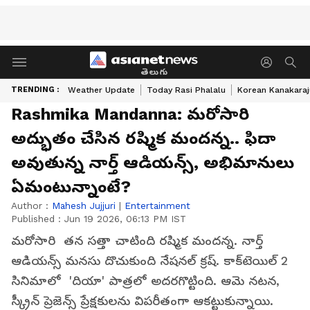
తెలుగు
TRENDING :
Weather Update
Today Rasi Phalalu
Korean Kanakaraj
Rashmika Mandanna: మరోసారి
అద్భుతం చేసిన రష్మిక మందన్న.. ఫిదా
అవుతున్న నార్త్ ఆడియన్స్, అభిమానులు
ఏమంటున్నాంటే?
Author :
Mahesh Jujjuri
|
Entertainment
Published :
Jun 19 2026, 06:13 PM IST
మరోసారి తన సత్తా చాటింది రష్మిక మందన్న. నార్త్
ఆడియన్స్ మనసు దొచుకుంది నేషనల్ క్రష్. కాక్‌టెయిల్ 2
సినిమాలో 'దియా' పాత్రలో అదరగొట్టింది. ఆమె నటన,
స్క్రీన్ ప్రెజెన్స్ ప్రేక్షకులను విపరీతంగా ఆకట్టుకున్నాయి.