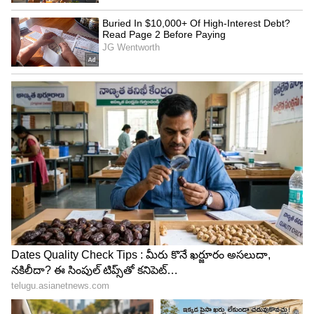
LATEST VIDEOS
ABOUT THE AUTHOR
Mahesh Jujjuri
MJ
మహేశ్ జుజ్జూరి 13 ఏళ్ళకు పైగా తెలుగు జర్నలిస్టుగా పని
చేస్తున్నారు. ఈయన గతంలో 10 టీవీలో సినిమా, ఫీచర్స్