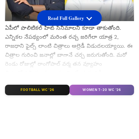
Read Full Gallery
ఏపీలో పొలిటికల్ హీట్ సినిమాలని కూడా తాకుతోంది.
ఎన్నికల నేపథ్యంలో మరింత రచ్చ జరిగేలా యాత్ర 2,
రాజధాని ఫైల్స్ లాంటి చిత్రాలు ఆల్రెడీ విడుదలయ్యాయి. ఈ
చిత్రాల గురించి జనాల్లో బాగానే చర్చ జరుగుతోంది. మరో
రెండు రోజుల్లో రాంగోపాల్ వర్మ తన వ్యూహం
చిత్రంతో ఎన్నికల హంగామా పెంచేందుకు రెడీ
అవుతున్నారు.
FOOTBALL WC '26
WOMEN T-20 WC '26
గూగుల్‌లో ఆసక్తికరమైన సమాచారం కోసం ఏసియానెట్ తెలుగు
ను మీ ఫ్రిఫర్డ్ సోర్స్ గా ఎంచుకోండి