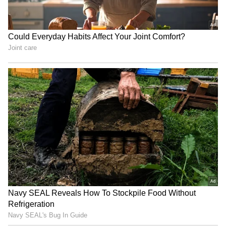
4
6
తాజాగా వ్యూహం మూవీ ప్రమోషన్ లో భాగంగా వర్మ
మాట్లాడుతూ జూనియర్ ఎన్టీఆర్ ప్రస్తావన తీసుకువచ్చారు.
యాంకర్ అడిగిన ప్రశ్నకు బదులిస్తూ.. జూనియర్ ఎన్టీఆర్ ని
టిడిపి దూరం చేసిందా లేక అతడే దూరంగా ఉంటున్నాడా
అనేది నాకు తెలియదు. సీనియర్ ఎన్టీఆర్ తర్వాత అంత