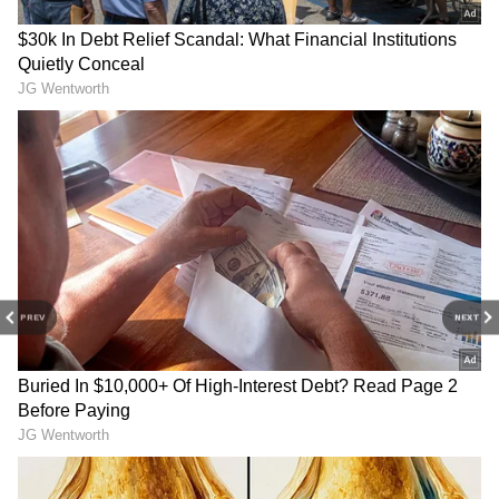
3
6
PREV
NEXT
వర్మ చేసే పొలిటికల్ కామెంట్స్ కూడా అదే స్థాయిలో