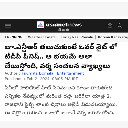
తెలుగు
TRENDING :
Weather Update
Today Rasi Phalalu
Korean Kanakaraj
జూ.ఎన్టీఆర్ తలుచుకుంటే ఓవర్ నైట్ లో
టీడీపీ ఫినిష్.. ఆ భయమే అలా
చేయిస్తోంది, వర్మ సంచలన వ్యాఖ్యలు
Author :
Tirumala Dornala
|
Entertainment
Published :
Feb 21 2024, 08:05 PM IST
ఏపీలో పొలిటికల్ హీట్ సినిమాలని కూడా తాకుతోంది.
ఎన్నికల నేపథ్యంలో మరింత రచ్చ జరిగేలా యాత్ర 2,
రాజధాని ఫైల్స్ లాంటి చిత్రాలు ఆల్రెడీ విడుదలయ్యాయి.
ఈ చిత్రాల గురించి జనాల్లో బాగానే చర్చ జరుగుతోంది.