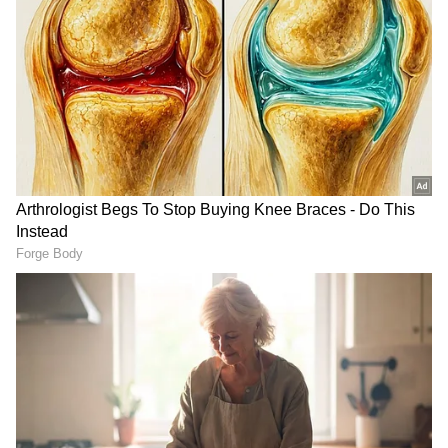
ఉంటాయి. ఎలాంటి సంచలన కామెంట్స్ కి అయినా వర్మ
వెనుకాడరు. తాజాగా ఓ ఇంటర్వ్యూలో వర్మ తెలుగు దేశం
పార్టీని, జూ.ఎన్టీఆర్ ఉద్దేశిస్తూ చేసిన వ్యాఖ్యలు తీవ్ర
వివాదంగా మారేలా ఉన్నాయి. వర్మ తరచుగా చంద్రబాబుని,
లోకేష్, పవన్ కళ్యాణ్ లని టార్గెట్ చేయడం చూస్తూనే
ఉన్నాం.