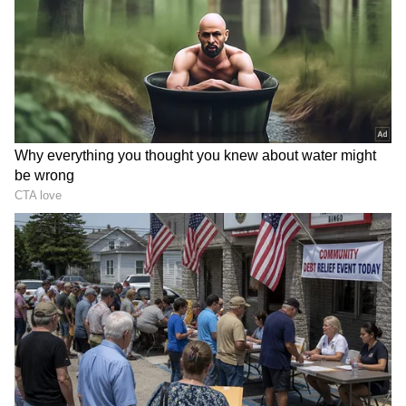
వర్మ సాధారణంగానే సినిమా తీస్తే అది పెద్ద వివాదం
అవుతుంది. అలాంటిది కొందరు రాజకీయ నాయకులని
టార్గెట్ చేసి సినిమా చేస్తే ఇంకెలా ఉంటుందో
ఊహించుకోవచ్చు. వర్మ తెరకెక్కించిన వ్యూహం చిత్రం
అధికార పార్టీకి అనుకూలంగా ప్రతి పక్ష పార్టీలని టార్గెట్
సహజ విధంగా ఉండబోతోందనే విమర్శలు ఆల్రెడీ
మొదలయ్యాయి .