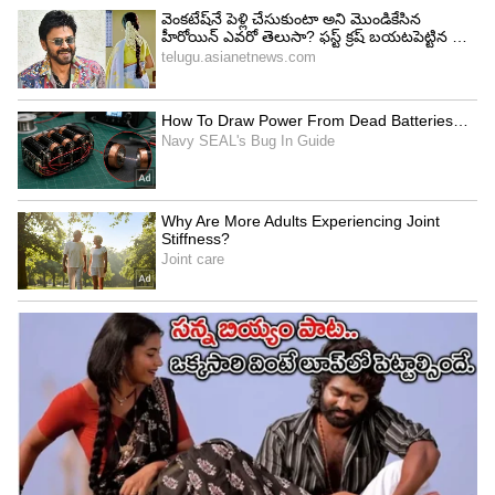
క్రేజ్ ఉన్నది జూనియర్ ఎన్టీఆర్ కే. ఆ భయం
టిడిపిలో ఉంటుంది.
5
6
జూనియర్ ఎన్టీఆర్ ఒక్కసారి నేను రాజకీయాల్లోకి
వస్తున్నాను అని ప్రకటన చేస్తే.. టిడిపి ఓవర్ నైట్ లో ఫినిష్
అయిపోతుంది అని వర్మ సంచలన వ్యాఖ్యలు చేశారు.
చంద్రబాబు, లోకేష్ కి ఇక ఏమీ మిగలదు అని వర్మ అన్నారు.
బహుశా ఆ భయంతోనే జూ.ఎన్టీఆర్ పై ద్వేషం పెంచుకుని
ఉండొచ్చు అని వర్మ అన్నారు.