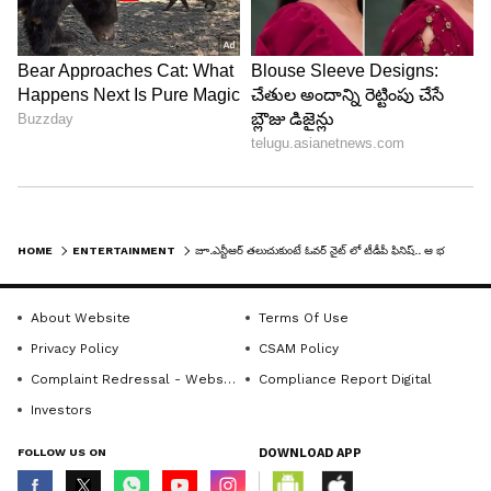
యాత్ర 2 చేసినందుకు దర్శకుడు మహి వి రాఘవ్ కి రెండు
ఎకరాల భూమి ఇచ్చినట్లు ప్రచారం జరిగింది. మీరు కూడా ఆ
విధంగా డబ్బు కోసమో ఇంకేదో ఆశించి వ్యూహం చిత్రం
చేసారా అని యాంకర్ ప్రశ్నించారు. దీనికి వర్మ సమాధానం
ఇస్తూ నా కోసం నేను సినిమాలు చేస్తున్నాను తప్ప
HOME
ENTERTAINMENT
జూ.ఎన్టీఆర్ తలుచుకుంటే ఓవర్ నైట్ లో టీడీపీ ఫినిష్.. ఆ భయమే అలా చేయిస్తోంది, వర్మ సంచలన వ్యాఖ్యలు
ఎవరినుంచో ఏదో వస్తుంది అని తాను ఎప్పుడూ సినిమాలు
చేయనని వర్మ అన్నారు.
About Website
Terms Of Use
Privacy Policy
CSAM Policy
LATEST VIDEOS
Complaint Redressal - Website
Compliance Report Digital
Investors
FOLLOW US ON
DOWNLOAD APP