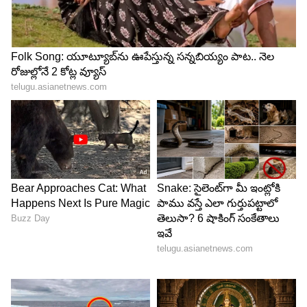
4
4
Image Credit :
Our Own
విలన్‌గా టర్న్ తీసుకున్న రాజశేఖర్‌
ఈ సినిమాతో హీరో రాజశేఖర్‌ విలన్‌గా టర్న్
తీసుకుంటున్నారట. పవర్‌ఫుల్‌ విలన్‌ రోల్‌లో ఆయన
కనిపించబోతున్నారట. గతంలో ఎప్పుడూ చూడని విధంగా
ఆయన లుక్‌ ఉండబోతుందని తెలుస్తోంది. హీరోని డామినేట్‌
చేసే స్థాయిలో రాజశేఖర్‌ పాత్ర ఉంటుందని, అందుకే ఆయన
ఈ సినిమా చేసేందుకు గ్రీన్‌ సిగ్నల్‌ ఇచ్చినట్టు సమాచారం.
మరి ఇందులో నిజమెంతా అనేది తెలియాల్సి ఉంది. ఇదిలా