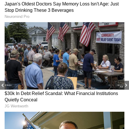
సినిమాలన్నీ బాక్సాఫీసు వద్ద బోల్తా పడుతున్నాయి. చివరికి
క్యారెక్టర్స్ వైపు కూడా టర్న్ తీసుకున్నారు. నితిన్‌ హీరోగా
నటించిన `ఎక్స్ టార్డినరీ మ్యాన్‌` చిత్రంలో కీలక పాత్రలో
నటించిన విషయం తెలిసిందే. ఈ సినిమా ఆడకపోవడంతో
మళ్లీ గ్యాప్‌ తీసుకున్నారు.
PREV
NEXT