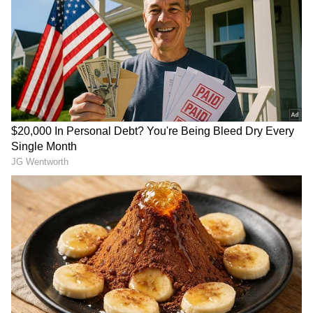
Related Articles
Rajamouli: రాజమౌళి ఫస్ట్ డైరెక్టర్‌గా చేసింది ఏంటో
తెలుసా? స్టూడెంట్‌ నెం 1 కాదు.. ఎస్వీఆర్‌ రిజెక్ట్
చేయడంతో
Mahesh babu: రీమేక్‌ అని ఇండస్ట్రీ హిట్‌ని మిస్‌
చేసుకున్న మహేష్‌.. లవర్‌ బాయ్‌ జాతకమే
మారిపోయింది