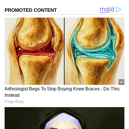
గూగుల్‌లో ఆసక్తికరమైన సమాచారం కోసం ఏసియానెట్ తెలుగు
ను మీ ఫ్రిఫర్డ్ సోర్స్ గా ఎంచుకోండి
2