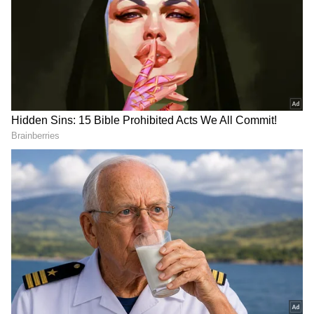
4
Image Credit :
Youtube/great Andhra
వరుస పరాజయాల్లో రాజశేఖర్‌
అయితే రాను రాను రాజశేఖర్‌ క్రేజ్‌ పడిపోయింది. ఆయన
సినిమాలు థియేటర్లలో ఆడకపోవడంతో కొంత డౌన్‌
అయ్యారు. డిఫరెంట్‌ మూవీస్‌తో తానేంటో
నిరూపించుకునేందుకు ప్రయత్నం చేస్తున్నా, అవి ఆడియెన్స్
ని ఆకట్టుకోవడంలో వెనకబడిపోతున్నాయి. చివరగా
రాజశేఖర్‌ `పీఎస్‌వీ గరుడవేగ`తో హిట్‌ కొట్టారు. ఆ వెంటనే
చేసిన `కల్కి` జస్ట్ యావరేజ్‌గా ఆడింది. కానీ స్టయిలీష్‌
మూవీగా మెప్పించింది. ఆ తర్వాత రాజశేఖర్‌ చేసిన