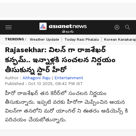
తెలుగు
TRENDING :
Weather Update
Today Rasi Phalalu
Korean Kanakaraj
Rajasekhar: విలన్‌ గా రాజశేఖర్‌
కన్ఫమ్‌.. ఇన్నాళ్లకి సంచలన నిర్ణయం
తీసుకున్న స్టార్‌ హీరో
Author :
Aithagoni Raju
|
Entertainment
Published :
Oct 13 2025, 09:42 PM IST
హీరో రాజశేఖర్‌ తన కెరీర్‌లో సంచలన నిర్ణయం
తీసుకున్నారు. ఇప్పటి వరకు హీరోగా మెప్పించిన ఆయన
విలన్‌గా తనలోని మరో యాంగిల్‌ ని ఈతరం ఆడియెన్స్ కి
పరిచయం చేయబోతున్నారు.