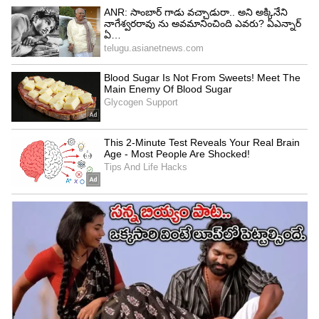
సమాచారం. రవికిరణ్‌ కోలా దర్శకత్వంలో విజయ్‌ ఓ మూవీ
చేస్తున్నారు. కీర్తిసురేష్‌ ఇందులో హీరోయిన్‌. దిల్‌ రాజు
నిర్మించే ఈ మూవీ ఇటీవలే ప్రారంభమైంది. `రౌడీ జనార్థన్‌`
అనే పేరుతో ఇది తెరకెక్కనుంది. విలేజ్‌ బ్యాక్‌డ్రాప్‌లో రా
అండ్‌ రస్టిక్ గా మూవీ సాగుతుందని తెలుస్తోంది.