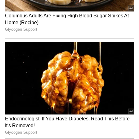
3
4
Image Credit :
Asianet News
రౌడీ జనార్థన్‌లో రాజశేఖర్‌
ఇదిలా ఉంటే ఇప్పుడు శర్వానంద్‌ హీరోగా చేస్తున్న ఓ
మూవీలో రాజశేఖర్‌ కీలక పాత్రలో, ఆయనకు తండ్రిగా
కనిపిస్తారనే ప్రచారం జరిగింది. కానీ ఇప్పటి వరకు దీనికి
సంబంధించి ఎలాంటి అప్‌ డేట్‌ లేదు. కానీ ఇప్పుడు ఒక క్రేజీ
వార్త సోషల్‌ మీడియాలో చక్కర్లు కొడుతుంది. తాజాగా
రాజశేఖర్‌ విలన్‌గా టర్న్ తీసుకుంటున్నాడట. ఆయన
విజయ్‌ దేవరకొండ సినిమాలో విలన్‌గా నటిస్తున్నట్టు