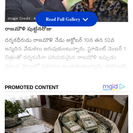
Read Full Gallery
Image Credit :
Asianet News
రాజమౌళి పుట్టినరోజు
దర్శకధీరుడు రాజమౌళి నేడు అక్టోబర్ 10న తన 52వ
జన్మదిన వేడుకలు జరుపుకుంటున్నారు. స్టూడెంట్ నెంబర్ 1
చిత్రంతో దర్శకుడిగా పరిచయమైన రాజమౌళి ఇప్పుడు
ప్రపంచ స్థాయిలో ప్రశంసలు అందుకుంటున్నారు. బాహుబలి,
ఆర్ఆర్ఆర్ చిత్రాలతో తెలుగు సినిమాని ప్రపంచస్థాయిలో
నిలబెట్టిన ఘనత రాజమౌళికే దక్కుతుంది. రాజమౌళి
పుట్టినరోజు కావడంతో ఆయన గురించి కొన్ని ఆసక్తికర
విషయాలు సోషల్ మీడియాలో వైరల్ అవుతున్నాయి.
గూగుల్‌లో ఆసక్తికరమైన సమాచారం కోసం ఏసియానెట్ తెలుగు
ను మీ ఫ్రిఫర్డ్ సోర్స్ గా ఎంచుకోండి