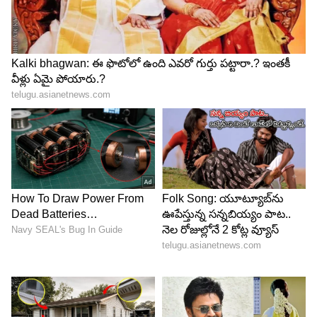
4
5
Image Credit :
Asianet News
ఒక్క పాటకే వణికిపోయిన రాజమౌళి
రీమిక్స్ సాంగ్ కాబట్టి సులభంగా షూట్ చేయొచ్చు అని
అనుకున్నా. కానీ దిగిన తర్వాతే లోతెంతో తెలిసింది.