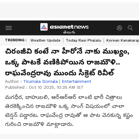
తెలుగు
TRENDING :
Weather Update
Today Rasi Phalalu
Korean Kanakaraj
చిరంజీవి కంటే నా హీరోనే నాకు ముఖ్యం,
ఒక్క పాటకే వణికిపోయిన రాజమౌళి..
రాఘవేంద్రరావు ముందు సీక్రెట్ రివీల్
Author :
Tirumala Dornala
|
Entertainment
Published :
Oct 10 2025, 10:35 AM IST
మగధీర, బాహుబలి, ఆర్ఆర్ఆర్ లాంటి భారీ చిత్రాలు
తెరకెక్కించిన రాజమౌళి ఒక్క సాంగ్ విషయంలో చాలా
టెన్షన్ పడ్డారట. రాఘవేంద్ర రావుతో ఆ పాట వెనకున్న కష్టం
గురించి రాజమౌళి మాట్లాడారు.