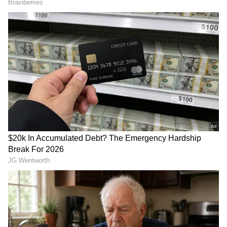
Image Credit :
Facebook/Rajamouli
భారీ బడ్జెట్ లో మగధీర
రాజమౌళి తన కెరీర్ లో తీసుకున్న తొలి పెద్ద ఛాలెంజ్
మగధీర మూవీ. మగధీర చిత్రం అప్పటికి టాలీవుడ్ లో
ఎవ్వరూ ఊహించలేనంత భారీ బడ్జెట్ లో రూపొందింది.
మగధీర ముందు వరకు టాలీవుడ్ ఇండస్ట్రీ హిట్
చిత్రాల రేంజ్ కూడా 30 నుంచి 40 కోట్లు మాత్రమే.
అలాంటిది ఏకంగా మగధీర బడ్జెట్ కోసమే 40 కోట్లు
వెచ్చించడం అంటే మామూలు విషయం కాదు. అంత బడ్జెట్
పెట్టినప్పటికీ మగధీర చిత్రం డబుల్ ప్రాఫిట్స్ తీసుకువచ్చి
టాలీవుడ్ చరిత్రలోనే అప్పటికి అతిపెద్ద విజయంగా
నిలిచింది.