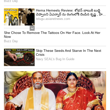
పడ్డారట. రాజమౌళి ఎక్కువగా టెన్షన్ పడింది బంగారు
కోడిపెట్ట సాంగ్ కే అని రాజమౌళి ఓ ఇంటర్వ్యూలో తెలిపారు.
రాఘవేంద్ర రావు, రాజమౌళి కలిసి పాల్గొన్న ఇంటర్వ్యూ అది.
చిరంజీవి, రాఘవేంద్ర రావు కాంబినేషన్ లో తెరకెక్కిన
ఇండస్ట్రీ హిట్ చిత్రం ఘరానామొగుడు మూవీలోనిది ఆ
పాట. రాజమౌళి మాట్లాడుతూ.. ''తెలుగులో బెస్ట్ మాస్
సాంగ్స్ లో బంగారు కోడిపెట్ట సాంగ్ ఒకటి. చిరంజీవి గారి
సాంగ్ కావడంతో రాంచరణ్ కోసం రీమిక్స్ చేస్తే
బావుంటుంది అని అంతా అనుకున్నాం.