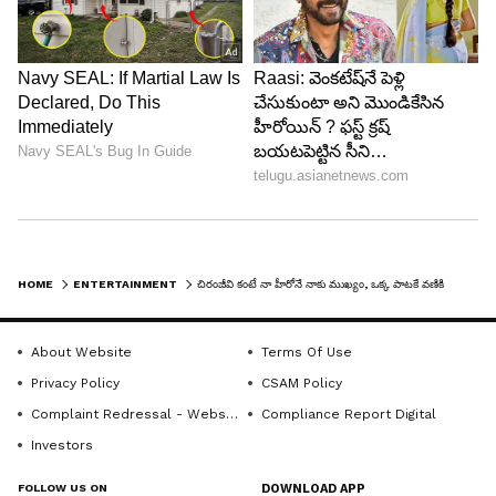
చిరంజీవి గారు డ్యాన్స్ ని ఎంజాయ్ చేసినంతగా ఇంకెవరూ
ఎంజాయ్ చేశారు. అందుకే ఆయన మామూలు స్టెప్ వేసినా
10 రెట్లు బావుంటుంది.. మంచి స్టెప్ వేస్తే 100 రెట్లు
బావుంటుంది. ప్రేమ్ రక్షిత్ మాస్టర్ చాలా కష్టపడ్డారు.
రాంచరణ్ బాగా ప్రాక్టీస్ చేశాడు. అయినప్పటికీ షూట్
చేస్తుంటే చిరంజీవి గారి స్టెప్పులే బావున్నాయి అని
అనిపిస్తోంది. చిరంజీవి గారి డ్యాన్స్ మామూలు మ్యాజిక్
కాదు. దానిని మ్యాచ్ చేయాలనే ఉద్దేశంతో చాలా కష్టపడ్డాం.
నాకు టెన్షన్ పెరిగిపోతోంది. కానీ చివరికి జస్ట్ పాస్
HOME
ENTERTAINMENT
చిరంజీవి కంటే నా హీరోనే నాకు ముఖ్యం, ఒక్క పాటకే వణికిపోయిన రాజమౌళి.. రాఘవేంద్రరావు ముందు సీక్రెట్ రివీల్
మార్కులతో గట్టెక్కాం'' అని రాజమౌళి అన్నారు.
About Website
Terms Of Use
5
Privacy Policy
CSAM Policy
5
Complaint Redressal - Website
Compliance Report Digital
Investors
FOLLOW US ON
DOWNLOAD APP