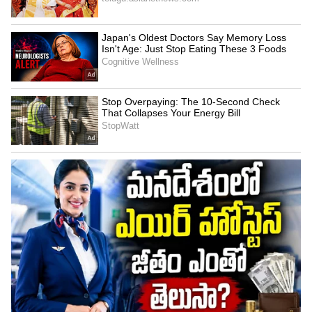
3
6
ఇక బద్రినాథ్, వరుడు, సరైనోడు లాంటి సినిమాల్లో అల్లు
అర్జున్ ఫిట్ నెస్ అంతా ఇంతా కాదు.. టోన్డ్ బాడీతో పాటు..
యాక్షన్ సీక్వెన్స్ లలో అల్లు అర్జున్ ను చూస్తే ఔరా
అనాల్సిందే. అయితే అల్లు అర్జున్ ఇంత ఫిట్ గా ఎలా
మెయింటేన్ చేస్తాడు.. ఆయన ఫిడ్ నెస్ సీక్రేట్ ఏంటి..?
అసలేం తింటాడు రా బాబు.. అని చాలామంది ఐకాన్ స్టార్
డైట్ సీక్రేట్ గురించి కూడా మాట్లాడుకుంటుంటారు.