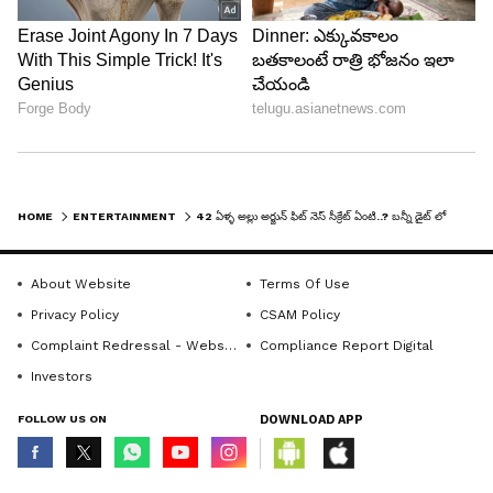
అయితే అల్లు అర్జున్ .. జిమ్ కోసం ప్రత్యేకంగా కొంత టైమ్
కేటాయిస్తారట. ఆరు నూరైనా.. నూరు నూటయాభై అయినా..
ఆ టైమ్ కు జిమ్ కంప్లీట్ చేసుకుంటారటన అల్లు అర్జున్.
అందులో 45 మినిట్స్ ట్రెడ్ మిల్ పక్కాగా ఉంటుందని
సమాచారం. ఇక మిగిలినవి టైమ్ అడ్జెస్ట్ చేసుకుని చేస్తారని
HOME
ENTERTAINMENT
42 ఏళ్ళ అల్లు అర్జున్ ఫిట్ నెస్ సీక్రేట్ ఏంటి..? బన్నీ డైట్ లో అది తప్పనిసరి..?
అంటుంటారు. ఇక ఆయన డైట్ విషయానికి వస్తే..
About Website
Terms Of Use
5
Privacy Policy
CSAM Policy
6
Complaint Redressal - Website
Compliance Report Digital
Investors
FOLLOW US ON
DOWNLOAD APP