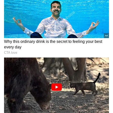
2
6
Image Credit :
Getty
ఫిర్యాదుకు కారణం ఏంటి?
ప్రకాశ్ రాజ్‌పై కేసు పెట్టడానికి ఆయన చేసిన వ్యాఖ్యలే