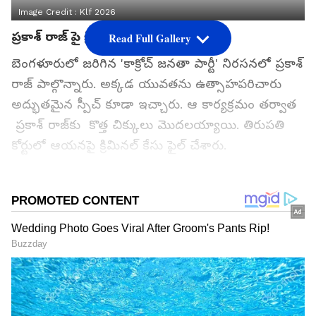
Image Credit :
Klf 2026
ప్రకాశ్ రాజ్ పై క్రిమినల్ కేసు
Read Full Gallery
బెంగళూరులో జరిగిన 'కాక్రోచ్ జనతా పార్టీ' నిరసనలో ప్రకాశ్
రాజ్ పాల్గొన్నారు. అక్కడ యువతను ఉత్సాహపరిచారు
అద్భుతమైన స్పీచ్ కూడా ఇచ్చారు. ఆ కార్యక్రమం తర్వాత
ప్రకాశ్ రాజ్‌కు కొత్త చిక్కులు మొదలయ్యాయి. తిరుపతి
కోర్టులో ఆయనపై క్రిమినల్ కేసు ఫైల్ చేశారు.
గూగుల్‌లో ఆసక్తికరమైన సమాచారం కోసం ఏసియానెట్ తెలుగు
ను మీ ఫ్రిఫర్డ్ సోర్స్ గా ఎంచుకోండి