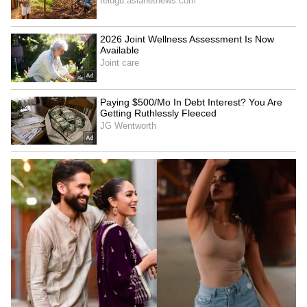
4
6
Image Credit :
@Prakash Raj
ఆర్య-ద్రావిడ సిద్ధాంతంతో విభేదాలు
ఆర్య-ద్రావిడ సిద్ధాంతాన్ని ప్రచారం చేస్తూ ఉత్తర, దక్షిణ
భారత దేశాల మధ్య ప్రకాశ్ రాజ్ విభేదాలు సృష్టిస్తున్నారని
ఆరోపించారు. మతపరమైన మనోభావాలను దెబ్బతీయడం
(సెక్షన్ 299), వర్గాల మధ్య విద్వేషాలు రెచ్చగొట్టడం (సెక్షన్
196) వంటి పనులు చేశారని ఫిర్యాదులో ఉంది. అందుకే
నటుడికి సమన్లు జారీ చేయాలని కోరారు.