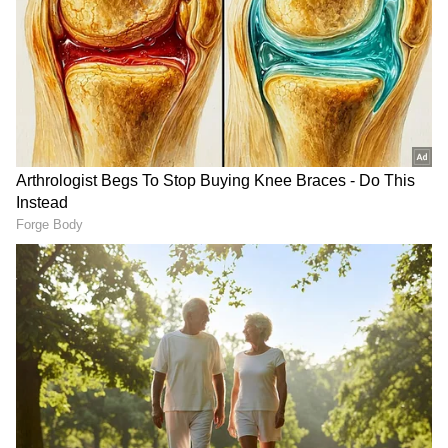
Chiranjeevi: రామ్ చరణ్ ను చూసి చిరంజీవి
గర్వపడ్డ మొదటి క్షణం ఏదో తెలుసా? మెగాస్టార్ శభాష్
అని ఎప్పుడన్నారంటే
Vijay Divorce: విజయ్ విడాకుల కేసులో ట్విస్ట్..
త్రిషతో సంబంధంపై సంగీత సంచలన ఆరోపణలు
3
6
Image Credit :
Prakash Raj/ Instagram
ప్రకాశ్ రాజ్‌పై ఫిర్యాదు చేసింది ఎవరు?
ఆంధ్రప్రదేశ్‌లోని తిరుపతి కోర్టులో ఈ క్రిమినల్ కేసు