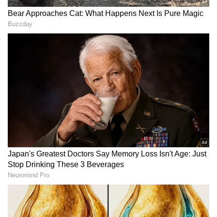
కారణం. ఇటీవల కేరళ సాహిత్య ఉత్సవంలో రాముడు,
లక్ష్మణుడు, రామాయణంపై ఆయన చేసిన కామెంట్స్
వివాదానికి దారితీశాయి. రాముడు, లక్ష్మణుడు ఉత్తర
భారతీయులని, వాళ్లు దక్షిణంపై దాడి చేశారని అన్నారు.
దక్షిణాదికి వచ్చి రావణుడి తోటలోని పండ్లు దొంగిలించారని
ఓ కథ అల్లారు. రామాయణాన్ని హాస్యాస్పదంగా
చిత్రీకరించారు. ఈ వ్యాఖ్యలపైనే కోర్టులో కేసు వేశారు.
Related Articles