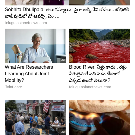
5
6
Image Credit :
Youtube Print Shot/@teamprashna
ప్రకాశ్ రాజ్ ఇచ్చిన క్లారిటీ
కేరళ సాహిత్య ఉత్సవంలో ప్రకాశ్ రాజ్ మాట్లాడిన వెంటనే
పెద్ద వివాదం చెలరేగింది. దీనిపై ఆయన అప్పుడే స్పష్టత
ఇచ్చారు. పిల్లల కోసం నిర్వహించిన ఒక థియేటర్
వర్క్‌షాప్‌లోని కథను మాత్రమే తాను చెప్పానని అన్నారు.
అది కేవలం సృజనాత్మక కథ మాత్రమేనని, మత
విశ్వాసాలను కించపరిచే ఉద్దేశం తనకు లేదని వివరించారు.