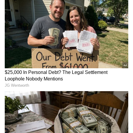
Image Credit :
Asianet News
`ఓజీ2` ఉండబోతుందని ఆ మూవీ ఎండ్‌ కార్డ్ లోనే
వెల్లడించారు. కానీ ఇంత త్వరగా ఉంటుందని ఎవరూ
ఊహించలేదు. తాజాగా పవన్‌ కళ్యాణ్‌ `ఓజీ 2`కి గ్రీన్‌
సిగ్నల్‌ ఇచ్చారు. దీన్ని పవన్‌ కళ్యాణ్‌ క్రియేటివ్‌ వర్క్స్ లో
తెరకెక్కించబోతున్నారు. ఈ సినిమా ఎప్పుడుంటుందనేది
ఇప్పుడు ఆసక్తికరంగా మారింది. అయితే తాజాగా ఈ
విషయంపై క్లారిటీ ఇచ్చారు. అదే సమయంలో కన్ఫమ్‌
చేశారు. త్వరలోనే ఈ మూవీ ఉండబోతుందని తెలిపారు.
నువ్వు ఎప్పుడంటే అప్పుడు సినిమా చేద్దామని పవన్‌
కళ్యాణ్‌.. దర్శకుడు సుజీత్‌కి హామీ ఇచ్చాడు.