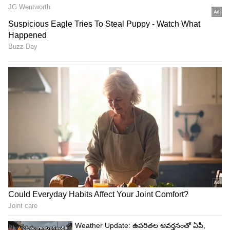
Image Credit :
Asianet News
ఈ సందర్భంగా ఓ వీడియోని విడుదల చేశారు. ఇందులో
దర్శకుడు సుజీత్‌.. పవన్‌కి సినిమా కథని వివరిస్తున్నారు.
అదే సమయంలో సినిమా కాన్సెప్ట్ ని రిఫ్లెక్ట్ చేసేలా కార్టూన్‌
బొమ్మలతో ఒక బుక్‌ని తయారు చేశారు. అది చూసి పవన్‌
మురిసిపోయారు. చాలా ఎగ్జైట్‌. మీ పేరు ఏంటి అని
అడిగితే.. ఓజాస్‌ గాంభీర అని హీరో చెబుతాడు, అదే
సినిమా ఫస్ట్ షాట్‌ అని తెలిపారు సుజీత్‌. దీంతో పవన్‌
చాలా ఇంప్రెస్ట్ అయ్యాడు.