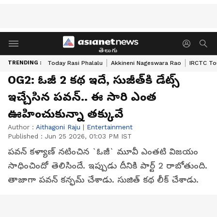
తెలుగు
TRENDING :
Today Rasi Phalalu
Akkineni Nageswara Rao
IRCTC To
OG2: ఓజీ 2 కథ ఇదే, సుజీత్‌కి డేట్స్
ఇచ్చేసిన పవన్‌.. ఈ సారి ఎంత
ఊహించుకున్నా తక్కువే
Author :
Aithagoni Raju
|
Entertainment
Published :
Jun 25 2026, 01:03 PM IST
పవన్‌ కళ్యాణ్‌ నటించిన `ఓజీ` మూవీ ఎంతటి విజయం
సాధించిందో తెలిసిందే. ఇప్పుడు దీనికి పార్ట్ 2 రాబోతుంది.
తాజాగా పవన్‌ కన్ఫమ్‌ చేశాడు. సుజిత్‌ కథ లీక్‌ చేశాడు.