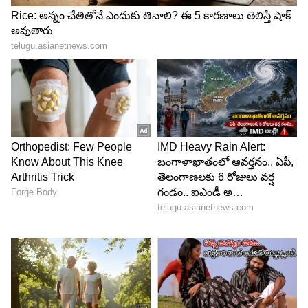
అయితే గాంభీర ఫ్యామిలీ మన ఇండియా నుంచి జపాన్‌
యుద్ధానికి వెళ్లడం, అక్కడే సెటిల్‌ కావడం, గాంభీరం అక్కడ
స్థానికంగా సమురాయ్‌గా ఎదగడం, అక్కడి పోలీసుల నుంచి
ఇతర సమురాయ్స్ నుంచి ప్రమాదం పొంచి ఉండటం,
వాళ్లని ఎదుర్కొని, పోలీసుల నుంచి తప్పించుకొని గోల్డ్ ని
తీసుకొని ఇండియాకి రావడం అనే కథాంశంతో ఈ మూవీ
సాగుతుందని తెలుస్తోంది. అయితే ఓజీ 2 మెయిన్‌గా
జపాన్‌లో జరిగిన సంఘటనల ఆధారంగా రూపొందుతుందని
ఈ వీడియోలో చూపించిన విజువల్స్ ని బట్టి
అర్థమవుతుంది. గాంభీర ఓజీగా ఎలా మారడనేది ఇందులో
చూపించబోతున్నట్టు తెలుస్తోంది.
5
5