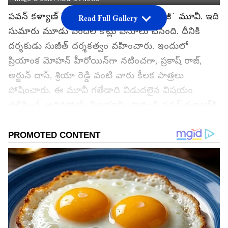
పవన్‌ కళ్యాణ్‌ కెరీర్‌లో బిగ్గెస్ట్ బ్లాక్‌ బస్టర్‌ `ఓజీ` మూవీ. ఇది
Read Full Gallery
సుమారు మూడు వందల కోట్లు వసూలు చేసింది. దీనికి
దర్శకుడు సుజీత్‌ దర్శకత్వం వహించారు. ఇందులో
ప్రియాంక మోహన్‌ హీరోయిన్‌గా నటించగా, ప్రకాష్‌ రాజ్‌,
అర్జున్‌ దాస్‌, శ్రియా రెడ్డి వంటి వారు కీలక పాత్రలు
పోషించారు. ఈ మూవీ గతేడాది విడుదలైన విషయం
తెలిసిందే. అదిరిపోయే విజయాన్ని సాధించి పవన్‌ కళ్యాణ్‌కి
పూర్వ వైభవాన్ని తీసుకొచ్చింది. ఆయన రేంజ్‌ ఏంటో
చూపించిందీ మూవీ. ఇప్పుడు దీనికి సీక్వెల్‌ పార్ట్ 2
రాబోతుంది.
గూగుల్‌లో ఆసక్తికరమైన సమాచారం కోసం ఏసియానెట్ తెలుగు
ను మీ ఫ్రిఫర్డ్ సోర్స్ గా ఎంచుకోండి