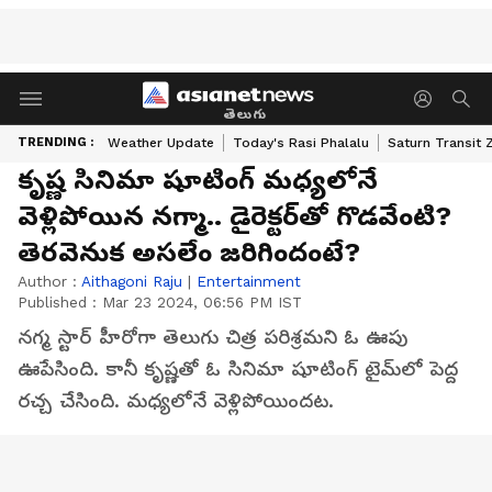
తెలుగు
TRENDING :
Weather Update
Today's Rasi Phalalu
Saturn Transit 
కృష్ణ సినిమా షూటింగ్‌ మధ్యలోనే
వెళ్లిపోయిన నగ్మా.. డైరెక్టర్‌తో గొడవేంటి?
తెరవెనుక అసలేం జరిగిందంటే?
Author :
Aithagoni Raju
|
Entertainment
Published :
Mar 23 2024, 06:56 PM IST
నగ్మ స్టార్‌ హీరోగా తెలుగు చిత్ర పరిశ్రమని ఓ ఊపు
ఊపేసింది. కానీ కృష్ణతో ఓ సినిమా షూటింగ్‌ టైమ్‌లో పెద్ద
రచ్చ చేసింది. మధ్యలోనే వెళ్లిపోయిందట.