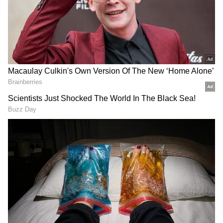
కృష్ణ, నగ్మా కలిసి `భరత సింహాం` అనే చిత్రంలో
నటించారు. దర్శకుడు సాగర్‌. ఈ మూవీ షూటింగ్‌ టైమ్‌లో
నగ్మా షూటింగ్‌ మధ్యలోనే ముంబయి వెళ్లిపోయింది.
షూటింగ్‌కి రాలేదు. బిగ్‌ హ్యాండిచ్చింది. కృష్ణ లాంటి సూపర్‌
స్టార్‌ సినిమాకే ఆమె ఇలా చేయడంతో అది పెద్ద ఇష్యూ
అయ్యింది. సినిమా ఆగిపోయే పరిస్థితి. మరి నగ్మా ఎందుకు
వెళ్లిపోయింది. తెరవెనుక ఏం జరిగిందనేది చూస్తే.