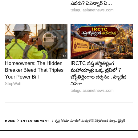
దీంతో ఆ కోపంలో ఆమె షూటింగ్‌ నుంచి వెళ్లిపోయిందట.
మళ్లీ రాలేదు. దీంతో కృష్ణ కలగజేసుకున్నాడు. అయిన
ప్రయోజనం లేదు, నగ్మా వినలేదు. దీంతో చివరికి ఆ పాత్రనే
మార్చేశారట. రైటర్‌ కూర్చొని మరో వెర్షన్‌ రాసుకున్నాడట.
కానీ సినిమా పోయిందని తెలిపారు సాగర్‌. అలా
`భరతసింహాం` మూవీ డిజాస్టర్‌ అయ్యిందని వెల్లడించారు.
మళ్లీ నగ్మాతో పనిచేయలేదన్నారు.
HOME
ENTERTAINMENT
కృష్ణ సినిమా షూటింగ్‌ మధ్యలోనే వెళ్లిపోయిన నగ్మా.. డైరెక్టర్‌తో గొడవేంటి? తెరవెనుక అసలేం జరిగిందంటే?