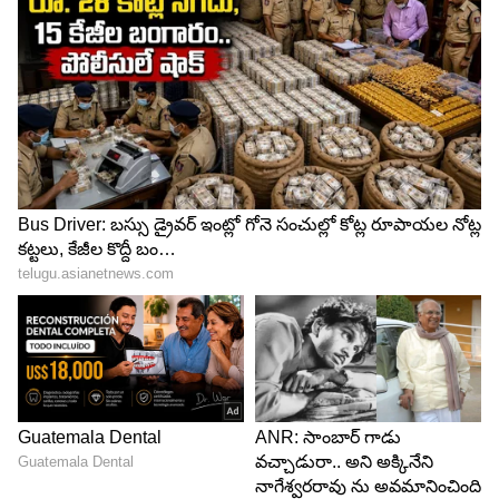
అవుతుందని భావించిన సాగర్‌, తనే ఇచ్చేందుకు ముందుకు
వచ్చాడు. కానీ నగ్మా తీసుకోలేదు. నిర్మాత ఇస్తేనే తీసుకుంటా
అని మొండికేసింది. ఇలా నిర్మాత, నగ్మా, దర్శకుడి మధ్య ఈ
చర్చలు నడుస్తూనే ఉన్నాయి.
5
6
గొడవ పెద్దది అవుతుంది. షూటింగ్‌ డిలే అవుతుంది. ఇక
చివరికి దర్శకుడు సాగర్‌కి కోపం వచ్చింది. బాగా తిట్టేశాడట.