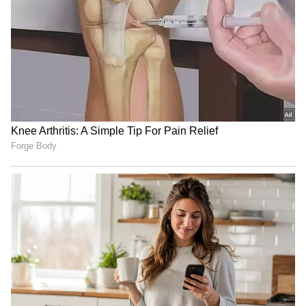
ఈ మూవీలో హీరోయిన్‌కి పొట్టి కాస్ట్యూమ్ కావాల్సి ఉంది.
అది టీమ్‌ కుట్టించడం ఎందుకు ఆమెనే తీసుకొచ్చుకోమ్మని
దర్శకుడు సాగర్‌ చెప్పాడు. దర్శకుడు చెప్పింది నిర్మాత..
హీరోయిన్‌కి చెప్పాడు. ఆమె రెండు పొట్టి నిక్కర్లు తీసుకుని
షూటింగ్‌కి వచ్చిందట. దాని బిల్‌ ఆరవై వేలు చూపించింది.
దీంతో అంతా షాక్‌. రెండు పొట్టి నిక్కర్ల కోసం ఇంత మనీనా
అనేది అందరి సందేహం. అప్పట్లో 60వేలు అంటూ
మామూలు కాదు, ఆల్మోస్ట్ ఇప్పుడు 6లక్షలతో సమానం.
ఇంకా ఎక్కువే.