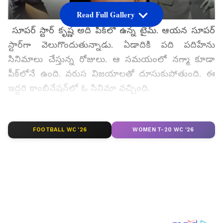
Read Full Gallery
సూపర్‌ స్టార్‌ కృష్ణ అది పీక్‌లో ఉన్న టైమ్‌. ఆయన సూపర్‌
స్టార్‌గా వెలుగొందుతున్నాడు. ఏడాదికి పది పదిహేను
సినిమాలు చేస్తున్న రోజులు. ఆ సమయంలో నగ్మా కూడా
పీక్‌లోనే ఉంది. వరుస విజయాలతో దూసుకుపోతుంది. ఈ
ఇద్దరి కాంబినేషన్‌లో ఓ సినిమా వచ్చింది.
Survey:
వచ్చే పార్లమెంట్‌ ఎన్నికల్లో ఏ పార్టీ గెలుస్తుందని
భావిస్తున్నారు. మీ అభిప్రాయం తెలపండి?
FOOTBALL WC '26
WOMEN T-20 WC '26
గూగుల్‌లో ఆసక్తికరమైన సమాచారం కోసం ఏసియానెట్ తెలుగు
ను మీ ఫ్రిఫర్డ్ సోర్స్ గా ఎంచుకోండి