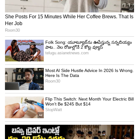
4
6
అంత అమౌంట్‌ ఇచ్చేందుకు నిర్మాత నిరాకరించాడు. దీంతో
ప్రొడ్యూసర్‌తో గొడవ. షూటింగ్‌ ఆగిపోతుంది, ప్రాబ్లెమ్‌