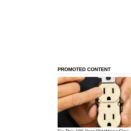
Image Credit :
X/offBharathiraja
భారతీరాజా సినిమాలు
'కిళక్కే పోగుమ్ రైల్', 'అలైగళ్ ఓయవదిల్లై'
చీమయిలే' లాంటి సినిమాలు ఈనాటికీ ప్ర
సంబంధాలు, మాతృత్వం, ప్రేమ, గ్రామీణ 
ఆకట్టుకుంది.