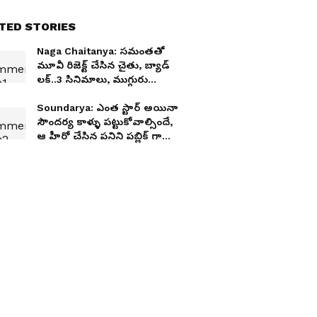
TED STORIES
Naga Chaitanya: సమంతతో
మూవీ రిజెక్ట్ చేసిన చైతు, బ్యాడ్
లక్..3 సినిమాలు, ముగ్గురు
హీరోలకు సూపర్ హిట్లు
Soundarya: ఎంత స్టార్ అయినా
సౌందర్య కాళ్ళు పట్టుకోవాల్సిందే,
ఆ హీరో చేసిన పనిని పబ్లిక్ గా
బయటపెట్టాం