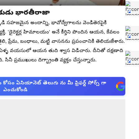
కుడు భారతీరాజా
క్కడి సహజమైన అందాన్ని, భావోద్వేగాలను వెండితెరపైకి
్తి. 'డైరెక్టర్ల హిమాలయం' అనే కీర్తిని పొందిన ఆయన, కేవలం
ి, ప్రేమ, బంధాలు, మట్టి వాసనను ప్రపంచానికి తెలియజేశారు.
84 ఏళ్ళ వయసులో ఆయన తుది శ్వాస విడిచారు. దీనితో దక్షణాది
సినీ ప్రముఖులు దిగ్భ్రాంతి వ్యక్తం చేస్తున్నారు.
సం ఏసియానెట్ తెలుగు ను మీ ఫ్రిఫర్డ్ సోర్స్ గా
ఎంచుకోండి