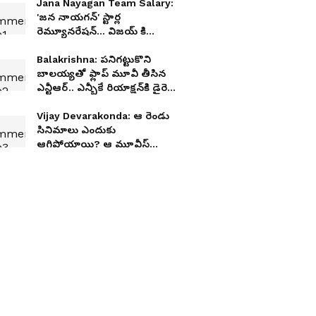
Jana Nayagan Team Salary:
'జన నాయగన్' స్టార్ల
రెమ్యూనరేషన్‌... విజయ్‌ కి
హైయ్యెస్ట్, మిగిలిన వారికి
ఎంతంటే?
Balakrishna: పనిగట్టుకొని
బాలయ్యతో ఫ్లాప్‌ మూవీ తీసిన
ఎన్టీఆర్‌.. ఎన్బీకే రియాక్షన్‌కి డైరెక్టర్‌
ఫ్యూజుల్ ఔట్
Vijay Devarakonda: ఆ రెండు
సినిమాలు ఎందుకు
ఆగిపోయాయి? ఆ మూవీస్
చేసుంటే విజయ్ దేవరకొండ
ఫూచర్ ఎలా ఉండేది?