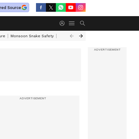
red Source
ure
Monsoon Snake Safety
Akkineni Nageswara Rao
IRCTC Tour Pac