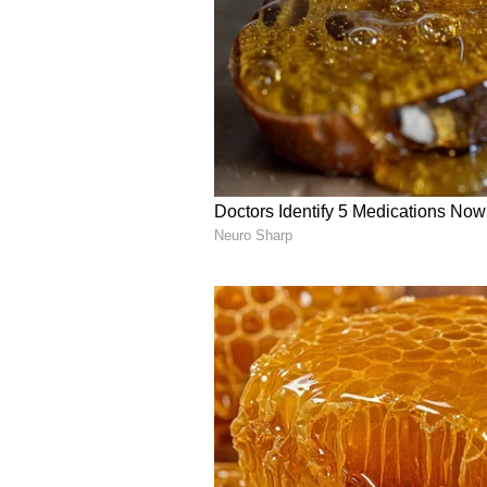
Image Credit :
X/offBharathiraja
ఎంతో మంది నటీనటుల సినీ జ
ఎంతో మంది నటీనటుల సినీ జీవితానికి పునాద
తమిళ సినిమాకు పరిచయం చేయడంలో ఆయ
చాలా మంది ఆ తర్వాత తమిళ చిత్ర పరిశ్ర