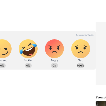
తతో
Soundarya: ఎంత స్టార్ అయినా
బ్యాడ్
సౌందర్య కాళ్ళు పట్టుకోవాల్సిందే, ఆ
ు హీరోలకు
హీరో చేసిన పనిని పబ్లిక్ గా
బయటపెట్టాం