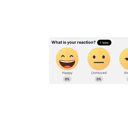
Related Articles
Naga Chaitanya: సమం
మూవీ రిజెక్ట్ చేసిన చైతు, 
లక్..3 సినిమాలు, ముగ్గుర
సూపర్ హిట్లు
3
6