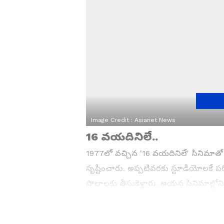
Image Credit :
Asianet News
16 వయదినిలే..
1977లో వచ్చిన '16 వయదినిలే' సినిమాతో భ
సృష్టించారు. అప్పటివరకు స్టూడియోలకే ప
పొలాలకు తీసుకెళ్లారు. ఆయన సినిమాల్లోన
అందుకే ప్రేక్షకులు ఆయన్ను ఒక దర్శకుడ