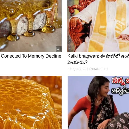
ీవితానికి పునాది
ి వేసింది కూడా భారతీరాజానే. కొత్త ప్రతిభను గుర్తించి
న పాత్ర అపారమైనది. ఆయన పరిచయం చేసిన వారిలో
మలో అగ్ర తారలుగా ఎదిగారు.