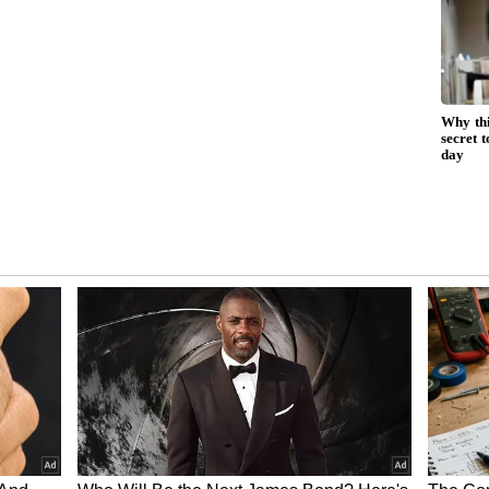
, 'ముదల్ మరియాదై', 'మண் వాసనై', 'కరుత్తమ్మ', 'కిళక్కు
ేక్షకుల మనసులో నిలిచిపోయాయి. ముఖ్యంగా మానవ
సంస్కృతిని ఆయన తెరపై చూపించిన విధానం ఎన్నో తరాలను