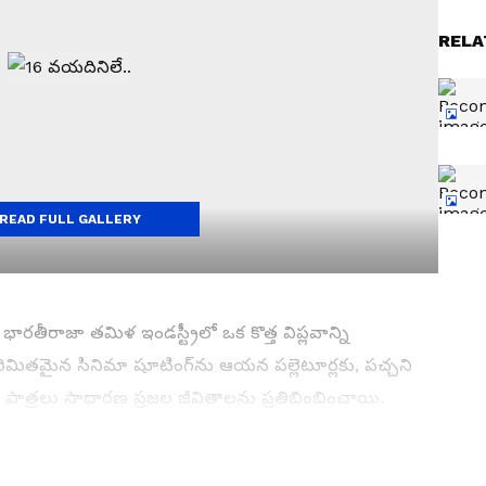
RELA
READ FULL GALLERY
ారతీరాజా తమిళ ఇండస్ట్రీలో ఒక కొత్త విప్లవాన్ని
రిమితమైన సినిమా షూటింగ్‌ను ఆయన పల్లెటూర్లకు, పచ్చని
ి పాత్రలు సాధారణ ప్రజల జీవితాలను ప్రతిబింబించాయి.
ిలా కాకుండా, తమ కుటుంబ సభ్యుడిలా భావించారు.