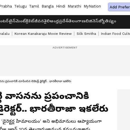
Prabha
Telugu
Tamil
Bangla
Hindi
Marathi
MyNation
Add Prefer
ంటర్‌టైన్‌మెంట్
క్రికెట్
జీవనశైలి
ఆంధ్రప్రదేశ్
తెలంగాణ
బిజినెస్
జ్యోతిష్యం
halalu
Korean Kanakaraju Movie Review
Silk Smitha
Indian Food Cult
రపంచానికి చూపించిన లెజెండ్రీ డైరెక్టర్.. భారతీరాజా ఇకలేరు
టి వాసనను ప్రపంచానికి
డైరెక్టర్.. భారతీరాజా ఇకలేరు
కుడు, 'డైరెక్టర్ల హిమాలయం' అని అభిమానులు ఆప్యాయంగా
రోజు జూన్ 10న తెల్లవారుజామున కన్నుమూశారు.