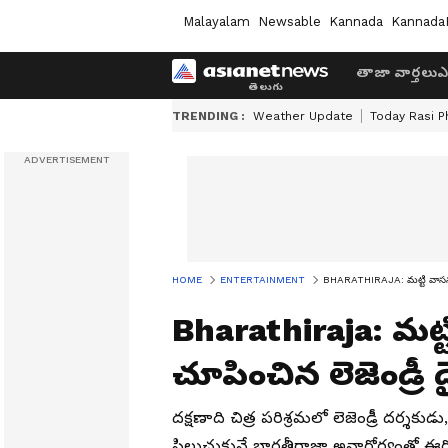
Malayalam
Newsable
Kannada
Kannada
తాజా వార్తలు
ఎ
TRENDING :
Weather Update
Today Rasi P
HOME
ENTERTAINMENT
BHARATHIRAJA: మట్టి వాసనను ప్
Bharathiraja: మట్
చూపించిన లెజెండ్రీ 
దక్షణాది చిత్ర పరిశ్రమలో లెజెండ్రీ దర్శ
పిలుచుకునే భారతీరాజా అనారోగ్యంతో ఈ