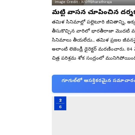
Image Credit :
X/offBharathiraja
మట్టి వాసన చూపించిన దర్శ
తమిళ సినిమాల్లో పల్లెటూరి జీవితాన్ని, అ
తీసుకొచ్చిన వారిలో భారతీరాజా మొదటి వ్యక
సినిమాలు తీయలేదు.. తమిళ ప్రజల జీవనశైల
అలాంటి లెజెండ్రీ డైరెక్టర్ మరణించారు. 
చిత్ర పరిశ్రమ శోక సంద్రంలో మునిగిపోయింది. 
గూగుల్‌లో ఆసక్తికరమైన సమాచారం కో
2
6