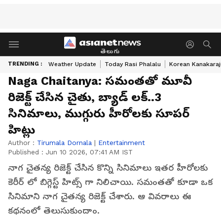
తెలుగు
TRENDING :
Weather Update
Today Rasi Phalalu
Korean Kanakaraj
Naga Chaitanya: సమంతతో మూవీ
రిజెక్ట్ చేసిన చైతు, బ్యాడ్ లక్..3
సినిమాలు, ముగ్గురు హీరోలకు సూపర్
హిట్లు
Author :
Tirumala Dornala
|
Entertainment
Published :
Jun 10 2026, 07:41 AM IST
నాగ చైతన్య రిజెక్ట్ చేసిన కొన్ని సినిమాలు ఇతర హీరోలకు
కెరీర్ లో బిగ్గెస్ట్ హిట్స్ గా నిలిచాయి. సమంతతో కూడా ఒక
సినిమాని నాగ చైతన్య రిజెక్ట్ చేశారు. ఆ వివరాలు ఈ
కథనంలో తెలుసుకుందాం.