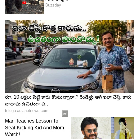
4
5
Image Credit :
Sun Nxt
అఆ