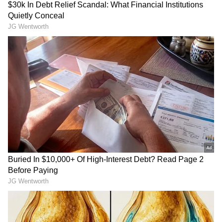
Image Credit :
Aha
కొత్త బంగారు లోకం
శ్రీకాంత్ అడ్డాల, వరుణ్ సందేశ్, స్వేత బసు ప్రసాద్
కాంబినేషన్ లో వచ్చిన ఈ చిత్రం ఎమోషనల్ లవ్ స్టోరీగా
యువతని ఉర్రూతలూగించింది. ఫ్యామిలీ ఆడియన్స్ ని
కూడా కట్టిపడేసిన ఈ చిత్రం బ్లాక్ బస్టర్ హిట్ అయింది.
అయితే ఈ చిత్రాన్ని నాగ చైతన్య చేయాల్సింది. చైతూని ఈ
మూవీతో హీరోగా లాంచ్ చేయడానికి చర్చలు జరిగాయి.
నాగార్జునకి కథ నచ్చింది. అయితే నాగ చైతన్య తొలి
చిత్రంలో కాస్త మాస్, స్టైలిష్ అంశాలు కూడా ఉండాలి అని
నాగార్జున భావించారు. అందుకే కొత్త బంగారు లోకం
చిత్రాన్ని పక్కన పెట్టారు. దీనితో శ్రీకాంత్ అడ్డాల ఈ చిత్రాన్ని
వరుణ్ సందేశ్ తో తెరకెక్కించారు. వరుణ్ సందేశ్ కెరీర్ లోనే
కొత్త బంగారు లోకం మూవీ బిగ్గెస్ట్ హిట్ గా నిలిచింది.