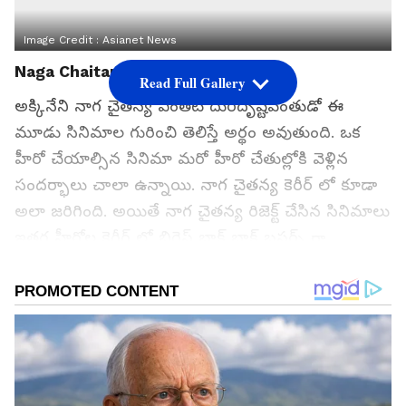
Image Credit :
Asianet News
Naga Chaitanya
Read Full Gallery
అక్కినేని నాగ చైతన్య ఎంతటి దురదృష్టవంతుడో ఈ
మూడు సినిమాల గురించి తెలిస్తే అర్థం అవుతుంది. ఒక
హీరో చేయాల్సిన సినిమా మరో హీరో చేతుల్లోకి వెళ్లిన
సందర్భాలు చాలా ఉన్నాయి. నాగ చైతన్య కెరీర్ లో కూడా
అలా జరిగింది. అయితే నాగ చైతన్య రిజెక్ట్ చేసిన సినిమాలు
ఇతర హీరోల కెరీర్ లో బిగ్గెస్ట్ బ్లాక్ బ్లాక్ బస్టర్స్ గా
నిలిచాయి. చైతు గతంలో సమంతతో కూడా ఒక సినిమాని
రిజెక్ట్ చేశారు. ఆ సినిమాల జాబితా ఇప్పుడు చూద్దాం.
గూగుల్‌లో ఆసక్తికరమైన సమాచారం కోసం ఏసియానెట్ తెలుగు
ను మీ ఫ్రిఫర్డ్ సోర్స్ గా ఎంచుకోండి