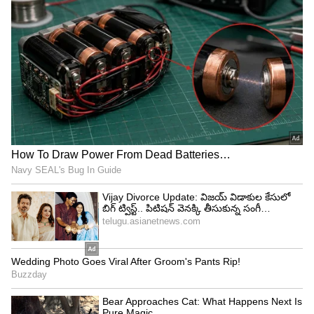
Image Credit :
Asianet News
భలే భలే మగాడివోయ్
నేచురల్ స్టార్ నాని, డైరెక్టర్ మారుతి కాంబినేషన్ లో వచ్చిన
భలే భలే మగాడివోయ్ చిత్రం ప్రేక్షకుల పొట్ట చెక్కలయ్యేలా
నవ్వించింది. ఆ టైం నాని కెరీర్ లోనే ఈ మూవీ బిగ్గెస్ట్ హిట్
గా నిలిచింది. ఈ మూవీలో నాని, నరేష్, వెన్నెల కిషోర్
కామెడీ టైమింగ్ అద్భుతం అనే చెప్పాలి. ముందుగా ఈ
చిత్రాన్ని మారుతి.. నాగ చైతన్యతో చేయాలని అనుకున్నారు.
కానీ ఆ టైంలో చైతు కాస్త సీరియస్ కథలపై ఫోకస్ పెట్టారు.
దీనితో భలే భలే మగాడివోయ్ చిత్రాన్ని మిస్ చేసుకున్నారు.