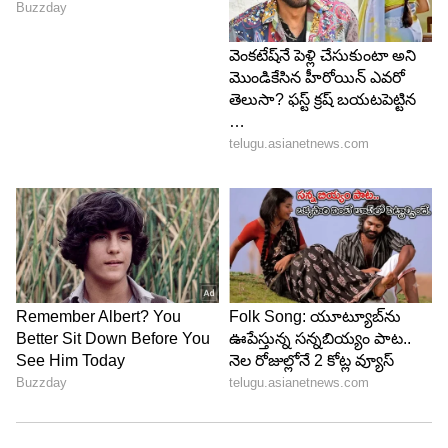
మాటల మాంత్రికుడు త్రివిక్రమ్ శ్రీనివాస్ తెరకెక్కించిన
సూపర్ హిట్ చిత్రాల్లో అ..ఆ ఒకటి. నితిన్, సమంత జంటగా
నటించారు. ఈ మూవీలో వీళ్లిద్దరి కెమిస్ట్రీ చక్కగా కుదిరింది.
నితిన్ కి కెరీర్ లో ఇదే బిగ్గెస్ట్ హిట్. వాస్తవానికి ఈ చిత్రంలో
నటించే అవకాశం ముందుగా నాగ చైతన్యకి దక్కింది.
చర్చలు కూడా జరిగాయి. కానీ ఎందుకనో ఈ చిత్రాన్ని చైతు
మిస్ చేసుకున్నారు. డేట్లు అడ్జెస్ట్ కాలేదనే ప్రచారం జరిగింది.
చైతు కనుక ఈ చిత్రం చేసి ఉంటే సమంతతో మరో బ్లాక్
బస్టర్ మూవీలో నటించినట్లు అయి ఉండేది.
5
5