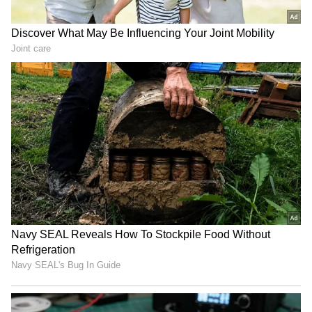
Related Articles
Soundarya: ఎంత స్టార్ అయినా సౌందర్య కాళ్ళు
పట్టుకోవాల్సిందే, ఆ హీరో చేసిన పనిని పబ్లిక్ గా
బయటపెట్టాం
Krrish 4 Update: రూ.500 కోట్లు డిమాండ్ చేస్తున్న
హృతిక్ రోషన్, ఇదెక్కడి అరాచకం బాబోయ్
3
5