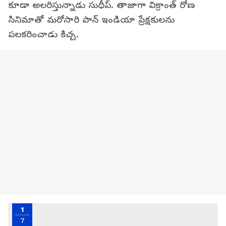
కూడా అలరిస్తున్నాడు సుధీప్. తాజాగా విక్రాంత్ రోణ
సినిమాతో మరోసారి పాన్ ఇండియా ప్రేక్షకులను
పలకరించాడు కిచ్చ.
1
7