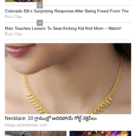
కిచ్చ సుధీప్ పెర్ఫామెన్స్ అద్భుతమంటూ ఎక్కువమంది
ఆడియన్స్ ట్విట్టర్ లో కామెంట్స్ పెడుతున్నారు. ఇక జర్మనీ
లో సినిమా చూసిన ఆడియన్స్ సినిమా ఫస్ట్ హాఫ్ బాగుంది.
పవర్ ఫుల్ ఎంట్రీ ఇచ్చాడు సుధీప్, కాకపోతే ఇంట్రవెల్
బ్యాంగ్ అంత ఆకట్టుకోలేదు అంటున్నారు. అది ఆడియన్స్
ఊహించగలిగిందే ఇచ్చారంటున్నారు. అంతే కాదు సెకండ్
హాఫ్ మూవీ ఊహించని విధంగా ఉంటుందంటున్నారు
ట్విట్టర్ జనాలు.
5
7