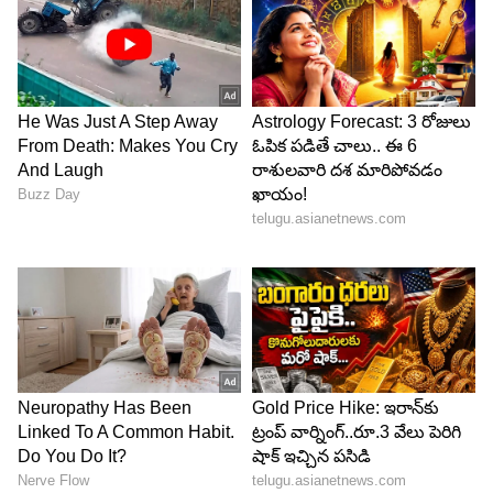
ఇక విక్రమ్ రోణాలో హైలెట్ విజ్యూవల్ ఎఫెక్ట్స్, అనూపు
బండారి డైరెక్షన్ తో పాటు ఆర్డ్ డైరెక్టర్ శిబు టాలెంట్
ఈసినిమా సెట్టింగ్స్ లో కనిపిస్తుంది. సినిమాకు విఎఫ్ ఎక్స్
అద్భుతంగా ఉన్నాయంటున్నారు ఆడియన్స్. ముఖ్యంగా
సెకండ్ హాఫ్ లో యాక్షన్ సీన్స్ కు ఫిదా అవుతున్నారు.
సుధీప్ లో కొత్త కోణాన్ని చూశామంటున్నారు.