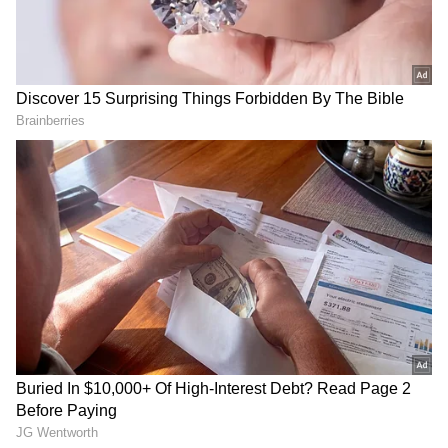
అనూప్ బండారి దర్శకత్వం వహించిన ఈ సోషియో
ఫాంటసీ, యాక్షన్ అడ్వెంచర్ మూమీ రిలీజ్ కు భారీగా
సన్నాహాలు చేశారు. ప్రమోషన్ ఈవెంట్స్ కూడా భారీగా
చేశారు. ఇక విక్రాంత్ రోణ యూఎస్ లో ముందుగానే రిలీజ్
అయ్యింది. ఇక ఈసినిమా చూసిన ఆడియన్స్ ట్విట్టర్ లో
తమ అభిప్రాయాలు పంచుకున్నారు. మరి ఈ సినిమా
గురించి వారు ఏమంటున్నారో చూడ్డాం.