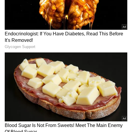
ఈ సారి సౌత్ ఆడియన్స్ తో పాటు నార్త్ ఆడియన్స్ కూడా
భాగా స్పందించారు. విక్రాంత్ రోణ సినిమాను ట్విట్టర్ లో
ఆకాశానికి ఎత్తారు. సౌత్ నుంచి మరో అద్భుతమైన సినిమా
వచ్చింది, ఎందుకు ఇలా సౌంత్ ఇండస్ట్రీ సినిమాలతో
అద్బుతాలు సృస్టిస్టోంది అంటున్నారు. ముఖ్యంగా విక్రాంత్
రోణ మ్యూజిక్, బ్రాగ్రౌండ్ స్కోర్ కు ఫిదా అవుతున్నారు
ఆడియన్స్.