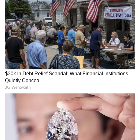
గూగుల్‌లో ఆసక్తికరమైన సమాచారం కోసం ఏసియానెట్ తెలుగు
ను మీ ఫ్రిఫర్డ్ సోర్స్ గా ఎంచుకోండి
2
7