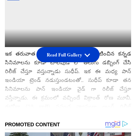
ఇక తరువాత తరువాత తను హీరోగా నటించిన కన్నడ
Read Full Gallery
సినిమాలను కూడా టాలీవుడ్ లో తెలుగు డబ్బింగ్ చేసి
రిలీజ్ చేస్తూ వస్తున్నాడు సుధీప్. ఇక ఈ మధ్య పాన్
ఇండియా ట్రెండ్ నడుస్తుండటంతో.. సుధీప్ కూడా తన
సినిమాలను పాన్ ఇండియా వైడ్ గా రిలీజ్ చేస్తూ
వస్తేన్నాడు. ఈ క్రమంలో వచ్చిందే విక్రాంత్ రోణ మూవీ.
ఈరోజు (28 జులై) ప్రపంచ వ్యాప్తంగా గ్రాండ్ రిలీజ్
అవుతోంది.