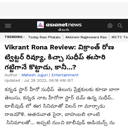
తెలుగు
TRENDING :
Today Rasi Phalalu
Akkineni Nageswara Rao
IRCTC To
Vikrant Rona Review: విక్రాంత్ రోణ
ట్విట్టర్ రివ్యూ, కిచ్చా సుధీప్ ఈసారి
గట్టిగానే కొట్టాడు, కానీ...?
Author :
Mahesh Jujjuri
|
Entertainment
Updated :
Jul 28 2022, 06:16 AM IST
కన్నడ స్టార్ హీరో సుధీప్ తెలుగు ప్రేక్షకులకు కూడా బాగా
తెలుసు. కన్నడ నాట హీరోగా స్టార్ డమ్ ఉన్న సుధీప్..
టాలీవుడ్ లో ఈగ సినిమాతో విలన్ గా మార్చాడు
రాజమౌళి. ఆతరువాత సైరా, బాహుబలి లాంటి
సినిమాలతో... అప్పటి నుంచి టాలీవుడ్ ఆడియన్స్ ను