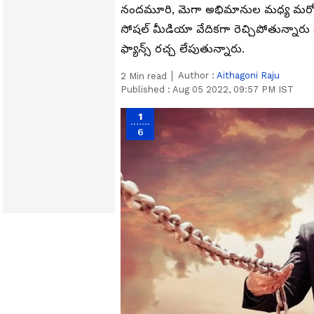
నందమూరి, మెగా అభిమానుల మధ్య మరోసారి 
సోషల్‌ మీడియా వేదికగా రెచ్చిపోతున్నారు 
ఫ్యాన్స్ రచ్చ లేపుతున్నారు.
Author :
Aithagoni Raju
2
Min read
Published :
Aug 05 2022, 09:57 PM IST
1
6