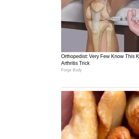
చిరంజీవి రీమేక్‌ల హీరో అని, ఆయనకు రీ
పెడుతూ వైరల్‌ చేస్తున్నారు. అదే సమ
అందుకు నిదర్శనమే `బింబిసార` అంటున
పోలుస్తూ, `ఆచార్య` బెనిఫిట్‌ షోస్‌లు చాలా
హౌజ్‌ ఫుల్‌ అంటున్నారు.