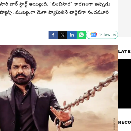
వార్‌ స్టార్ట్ అయ్యింది. `బింబిసార` కారణంగా ఇప్పుడు
ఫ్యాన్స్. ముఖ్యంగా మెగా ఫ్యామిలీనే టార్గెట్‌గా నందమూరి
Follow Us
LATE
RECO