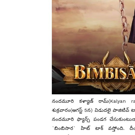
నందమూరి కళ్యాణ్‌ రామ్‌(Kalyan r
శుక్రవారం(ఆగస్ట్ 5న) విడుదలై పాజిటివ్‌ ట
నందమూరి ఫ్యాన్స్ పండగ చేసుకుంటున్నార
`బింబిసార` హిట్‌ టాక్‌ వస్తోంది.