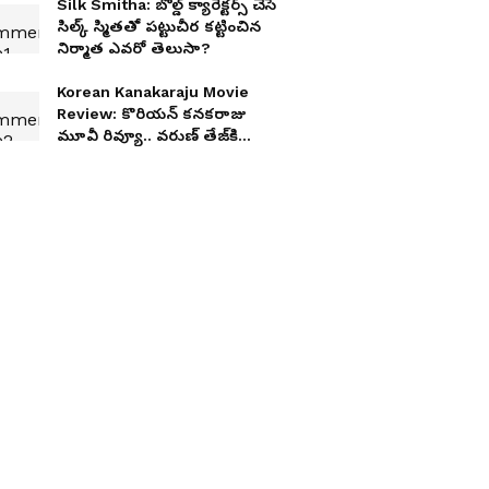
Silk Smitha: బోల్డ్ క్యారెక్టర్స్ చేసే
సిల్క్ స్మితతో పట్టుచీర కట్టించిన
నిర్మాత ఎవరో తెలుసా?
Korean Kanakaraju Movie
Review: కొరియన్‌ కనకరాజు
మూవీ రివ్యూ.. వరుణ్‌ తేజ్‌కి
ఎట్టకేలకు హిట్‌ పడిందా?