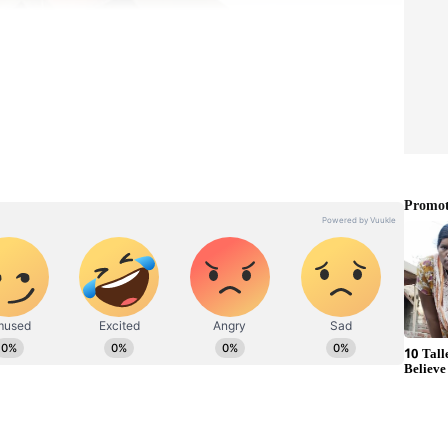
ర్భంగా రెచ్చిపోతున్నారు. హిట్‌ వచ్చిన ఆనందంలో ఇతర
ుతున్నారు. అంతేకాదు తమ హీరోని ఆకాశానికి ఎత్తేస్తున్నారు.