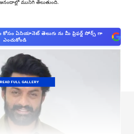
ఆనందాల్లో మునిగి తేలుతుంది.
సం ఏసియానెట్ తెలుగు ను మీ ఫ్రిఫర్డ్ సోర్స్ గా
ఎంచుకోండి
READ FULL GALLERY