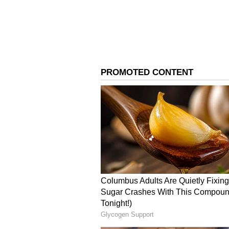
అందులో భాగంగా ఇప్పుడు ఏకంగా కళ్యాణ్‌
`మెగాస్టార్‌కళ్యాణ్‌రామ్‌` (#MegastarKaly
చిరంజీవి(Chiranjeevi) కంటే కళ్యాణ్‌ ర
అభిమానులు.
3
6