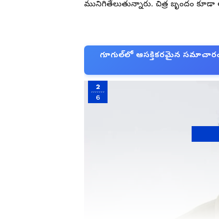
మునిగితేలుతున్నారు. చిత్ర బృందం కూడా 
గూగుల్‌లో ఆసక్తికరమైన సమాచారం కో
2
6