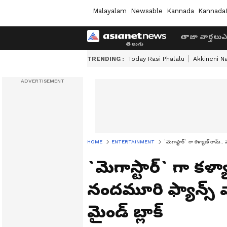
Malayalam
Newsable
Kannada
Kannada
తాజా వార్తలు
ఎ
TRENDING :
Today Rasi Phalalu
Akkineni N
HOME
ENTERTAINMENT
`మెగాస్టార్` గా కళ్యాణ్‌ రామ్‌.
`మెగాస్టార్` గా కళ్
నందమూరి ఫ్యాన్స్ వా
మైండ్ బ్లాక్