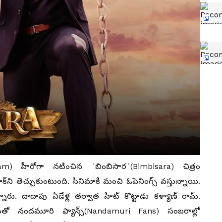
am) హీరోగా నటించిన `బింబిసార`(Bimbisara) చిత్రం
ాక్‌ని తెచ్చుకుంటుంది. సినిమాకి మంచి ఓపెనింగ్స్ వస్తున్నాయి.
ు. దాదాపు ఏడేళ్ల తర్వాత హిట్‌ కొట్టాడు కళ్యాణ్‌ రామ్‌.
 దీంతో నందమూరి ఫ్యాన్స్(Nandamuri Fans) సంబరాల్లో