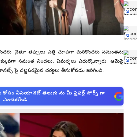
ొందరు చైతూ తప్పులు ఎత్తి చూపగా మరికొందరు సమంతను
 ఎక్కువగా సమంత నిందలు, విమర్శలు ఎదుర్కొన్నారు. ఆమెపై
 ఛానల్స్ పై చట్టపరమైన చర్యలు తీసుకోవడం జరిగింది.
సం ఏసియానెట్ తెలుగు ను మీ ఫ్రిఫర్డ్ సోర్స్ గా
ఎంచుకోండి