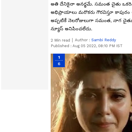
అతి దేనికైనా అనర్థమే. సమంత చైతు ఒకరినొ
అభిప్రాయాలు మరొకరు గౌరవిస్తూ కాపురం చే
అప్పటికే నెలరోజులుగా సమంత, నాగ చైతు వి
న్యూస్ అనిపించలేదు.
Author :
Sambi Reddy
2
Min read
Published :
Aug 05 2022, 08:10 PM IST
1
6