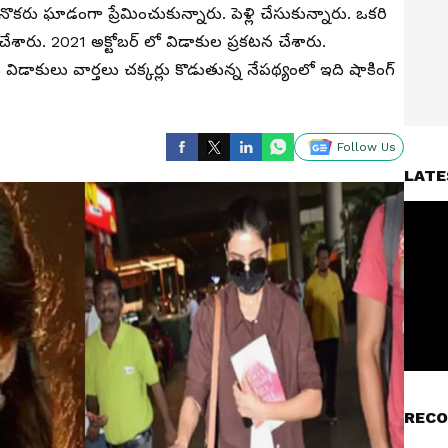
కరు ఘాడంగా ప్రేమించుకున్నారు. పెళ్లి చేసుకున్నారు. ఒకరి
శారు. 2021 అక్టోబర్ లో విడాకుల ప్రకటన చేశారు.
డాకులు వార్తలు చక్కర్లు కొడుతున్న నేపథ్యంలో ఇది షాకింగ్
Follow Us
LATE
RECO