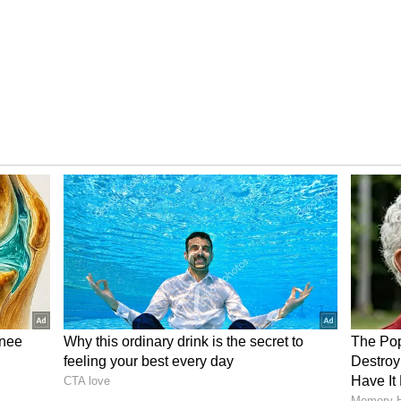
ాల నుండి బయటపడలేకపోతున్నారేమో అనిపిస్తుంది. చైతూపై
 కూడా కారణం కావచ్చు. ఇటీవల ఇంటర్వ్యూలలో సమంత మాజీ భర్త
లు చేసింది. ప్రస్తుతం ఆయనపై సమంత కోసం ఇంచు కూడా
గదిలో ఉంచాల్సి వస్తే, పదునైన ఆయుధాలు కూడా దాచి ఉంచాలి,