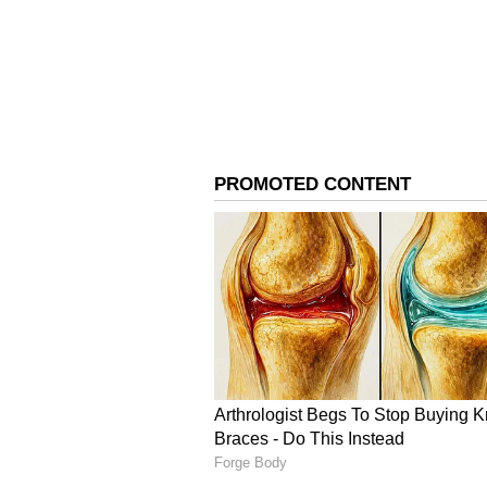
ఎంత ప్రయత్నించినా ఆమె చైతూ జ్ఞాపక
ఉన్న ప్రేమే ఆమె కోపానికి, ద్వేషానికి
చైతూని ఉద్దేశిస్తూ ఘాటు వ్యాఖ్య
తగ్గలేదనిపిస్తుంది. మా ఇద్దరినీ ఒకే 
అన్నారు సమంత.