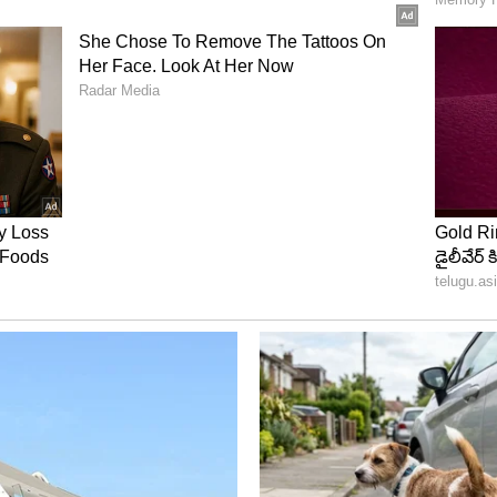
్తున్న మానసిక వేదన కూడా ఆ కోపానికి కారణం కావచ్చు.