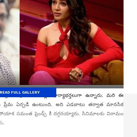
READ FULL GALLERY
 క్రేజీ కపుల్ నాలుగేళ్లు భార్యాభర్తలుగా ఉన్నారు. మరి ఈ
 ప్రేమ ఏర్పడి ఉంటుంది. అది ఎడబాటు తర్వాత మానసిక
ోయాక సమంత ఫ్రెండ్స్ కి దగ్గరయ్యారు. సినిమాలకు విరామం
ారు.