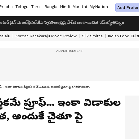
Prabha
Telugu
Tamil
Bangla
Hindi
Marathi
MyNation
Add Prefer
ంటర్‌టైన్‌మెంట్
క్రికెట్
జీవనశైలి
ఆంధ్రప్రదేశ్
తెలంగాణ
బిజినెస్
జ్యోతిష్యం
halalu
Korean Kanakaraju Movie Review
Silk Smitha
Indian Food Cult
... ఇంకా విడాకుల డిప్రెషన్ లోనే సమంత, అందుకే చైతూ పై రగిలిపోతుందా?
కమే ప్రూఫ్... ఇంకా విడాకుల
ంత, అందుకే చైతూ పై