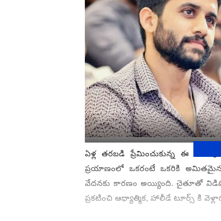
ఏళ్ల తరబడి ప్రేమించుకున్న ఈ టాలీవుడ్
ప్రయాణంలో ఒకరంటే ఒకరికి అమితమైన
వేదనకు కారణం అయ్యింది. చైతూతో విడిప
ప్రకటించి ఆధ్యాత్మిక, హాలీడే టూర్స్ కి వెళ్ల