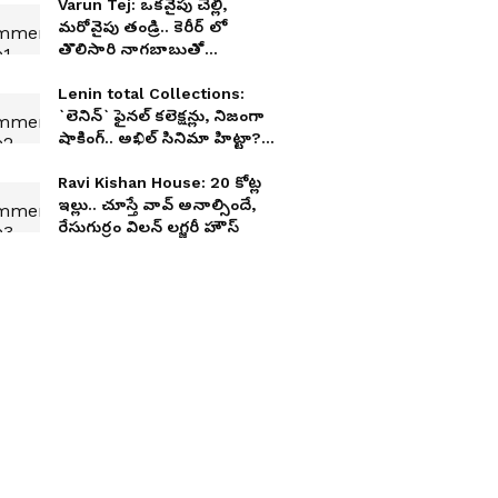
Varun Tej: ఒకవైపు చెల్లి,
మరోవైపు తండ్రి.. కెరీర్ లో
తొలిసారి నాగబాబుతో
నటించబోతున్న వరుణ్ తేజ్
Lenin total Collections:
`లెనిన్‌` ఫైనల్‌ కలెక్షన్లు, నిజంగా
షాకింగ్‌.. అఖిల్‌ సినిమా హిట్టా?
ఫట్టా?
Ravi Kishan House: 20 కోట్ల
ఇల్లు.. చూస్తే వావ్ అనాల్సిందే,
రేసుగుర్రం విలన్ లగ్జరీ హౌస్‌