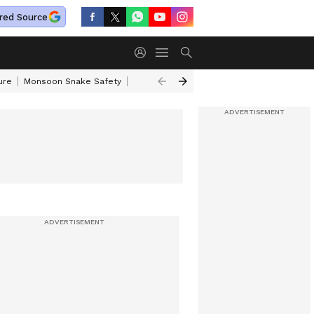
red Source
ure
Monsoon Snake Safety
Akkineni Nageswara Rao
IRCTC Tour Pac