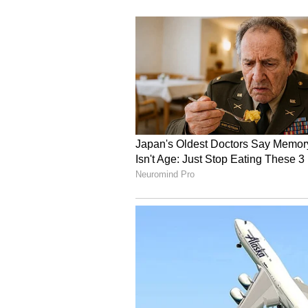
4
6
Samantha
చైతూ దూరం కావడం వలన సమంత అనుభవిస