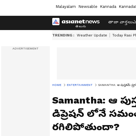
Malayalam
Newsable
Kannada
Kannada
తాజా వార్తలు
ఎ
TRENDING :
Weather Update
Today Rasi P
HOME
ENTERTAINMENT
SAMANTHA: ఆ పుస్తకమే ప్రూఫ్
Samantha: ఆ పుస్త
డిప్రెషన్ లోనే సమ
రగిలిపోతుందా?