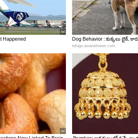
ుతున్నా సమంత డిప్రెషన్ నుండి బయటపడలేదని కొందరు
గా తాజా సంఘటన చూపిస్తున్నారు. ముంబై ఎయిర్ పోర్ట్ లో
అనే బుక్ తో కనిపించారు.