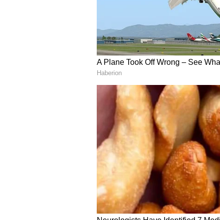
విడాకులు తీసుకుని పది నెలలు అవ
అభిప్రాయపడుతున్నారు. దానికి రుజువు
సమంత చేతిలో యు కెన్ హీల్ యువర్ లైఫ్ 
5
6