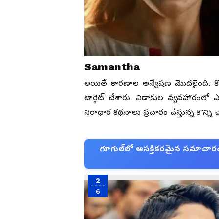
Samantha
అయితే కారణాల అన్వేషణ మొదలైంది. క
టార్గెట్ చేశారు. విడాకుల వ్యవహారంలో
నిరాధార కథనాలు ప్రచారం చేస్తున్న కొన్ని
గూగుల్‌లో ఆసక్తికరమైన సమాచారం కో
2
6