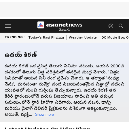
తెలుగు
TRENDING :
Today's Rasi Phalalu
Weather Update
DC Movie Box Of
ఉదయ్ కిరణ్
ఉదయ్ కిరణ్ ఒక ప్రసిద్ధ తెలుగు సినిమా నటుడు. ఆయన 2000వ
దశకంలో తెలుగు చిత్ర పరిశ్రమలో తనదైన ముద్ర వేశారు. 'చిత్రం'
సినిమాతో ఆయన సినీ రంగ ప్రవేశం చేశారు. ఆ తర్వాత 'నువ్వు
నేను', 'మనసంతా నువ్వే' వంటి విజయవంతమైన చిత్రాల్లో నటించి
యువతలో మంచి గుర్తింపు తెచ్చుకున్నారు. ఉదయ్ కిరణ్ తన
కెరీర్ ప్రారంభంలోనే వరుస విజయాలు సాధించి అతి తక్కువ
సమయంలోనే స్టార్ హీరోగా ఎదిగారు. ఆయన నటన, డాన్స్
మరియు డైలాగ్ డెలివరీ ప్రేక్షకులను విశేషంగా ఆకట్టుకున్నాయి.
అయితే, వ్యక్తి...
Show more