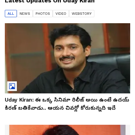
Latest Updates On
Uday Kiran
ALL
NEWS
PHOTO
S
VIDEO
WEBSTORY
Uday Kiran: ఈ ఒక్క సినిమా రిలీజ్‌ అయి ఉంటే ఉదయ్‌
కిరణ్‌ బతికేవాడు.. ఆయన చివర్లో కోరుకున్నది ఇదే