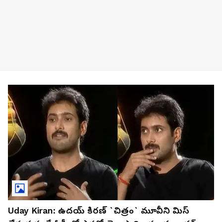
Uday Kiran: ఉదయ్‌ కిరణ్‌ `చిత్రం` మూవీని మిస్‌