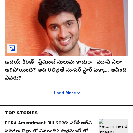
ఉదయ్‌ కిరణ్‌ `ప్రేమంటే సులువు కాదురా` మూవీ ఎలా
ఆగిపోయింది? అది రిలీజైతే సూపర్‌ స్టార్‌ పక్కా.. ఆపింది
ఎవరు?
Load More
TOP STORIES
FCRA Amendment Bill 2026: ఎఫ్‌సీఆర్ఏ
సవరణ బిల్లు లో ఏముంది? పార్లమెంట్ లో