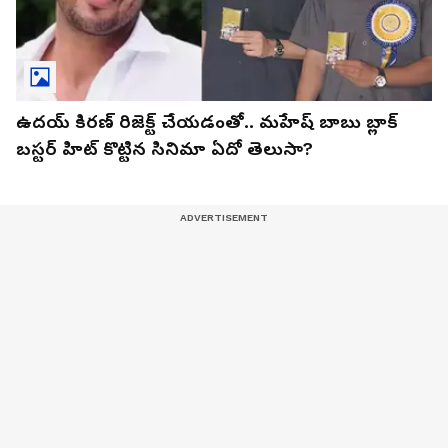
ఉదయ్ కిరణ్ రిజెక్ట్ చేయడంతో.. మహేష్ బాబు బ్లాక్
బస్టర్ హిట్ కొట్టిన సినిమా ఏదో తెలుసా?