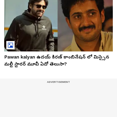
Pawan kalyan ఉదయ్ కిరణ్ కాంబినేషన్ లో మిస్సైన
మల్టీ స్టారర్ మూవీ ఏదో తెలుసా?