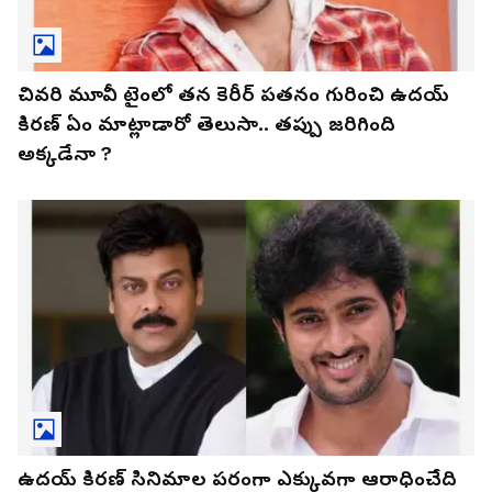
చివరి మూవీ టైంలో తన కెరీర్ పతనం గురించి ఉదయ్
కిరణ్ ఏం మాట్లాడారో తెలుసా.. తప్పు జరిగింది
అక్కడేనా ?
ఉదయ్‌ కిరణ్‌ సినిమాల పరంగా ఎక్కువగా ఆరాధించేది