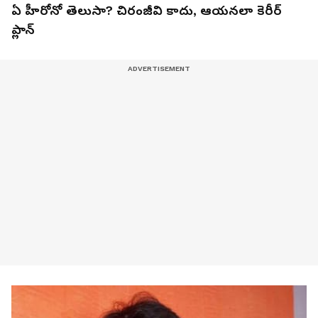
ఏ హీరోనో తెలుసా? చిరంజీవి కాదు, ఆయనలా కెరీర్
ప్లాన్