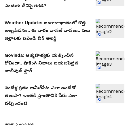
ఎందుకు దీనిపై రగడ?
Weather Update: బంగాళాఖాతంలో కొత్త
అల్పపీడనం.. ఈ వారం వానలే వానలు.. పలు
జిల్లాలకు ఐఎండీ బిగ్ అలర్ట్
Govinda: ఆత్మహత్యకు యత్నించిన
గోవిందా.. షాకింగ్ నిజాలు బయటపెట్టిన
బాలీవుడ్ స్టార్
వందేళ్ల క్రితం అమీర్‌పేట ఎలా ఉండేదో
తెలుసా? ఇంత‌కీ ప్రాంతానికి పేరు ఎలా
వ‌చ్చిందంటే
HOME
ఉదయ్ కిరణ్