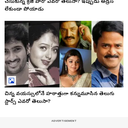
చేసుకున్న క్రేజీ హీరో ఎవరో తెలుసా? ఇప్పుడు అడ్రస్‌
లేకుండా పోయాడు
చిన్న వయస్సులోనే హఠాత్తుగా కన్నుమూసిన తెలుగు
స్టార్స్ ఎవరో తెలుసా?