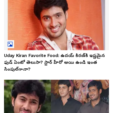
Uday Kiran Favorite Food: ఉదయ్‌ కిరణ్‌కి ఇష్టమైన
ఫుడ్‌ ఏంటో తెలుసా? స్టార్‌ హీరో అయి ఉండి ఇంత
సింపుల్‌గానా?