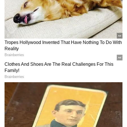
ఈ సినిమా రిలీజ్ అయితే ఓటర్ల మైండ్‌సెట్‌ను ప్రభావితం
చేస్తుందని, ఒక వర్గానికి మేలు చేసేలా కంటెంట్ ఉండొచ్చని
ఆమె తన పిటిషన్‌లో పేర్కొన్నారు. ఈ అత్యవసర
పిటిషన్‌ను పరిశీలించిన చీఫ్ జస్టిస్ బెంచ్, దీన్ని రెగ్యులర్
పిటిషన్‌గా దాఖలు చేయాలని సూచించింది. ఆ తర్వాతే
విచారణకు వచ్చే అవకాశం ఉందని కోర్టు తెలిపింది.