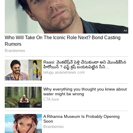
రాజమౌళి సినిమాలని రీమేక్ చేస్తే అన్నీ సూపర్ హిట్లే..
అది మాత్రం ఎందుకు అట్టర్ ఫ్లాప్ అయ్యిందో తెలుసా ?
3
5
Image Credit :
Instagram
పదునైన రాజకీయ విమర్శలు
'దురందర్ 2' ఒక పొలిటికల్ థ్రిల్లర్‌గా తెరకెక్కుతోంది. దీని
మొదటి భాగం సామాజిక, రాజకీయ నేరాల గురించి
మాట్లాడగా, రెండో భాగంలో మరింత పదునైన రాజకీయ
విమర్శలు, అధికారం వెనుక కుట్రలు ఉంటాయని