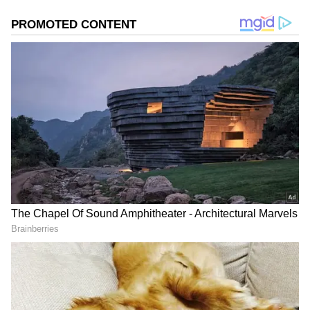
2
5
Image Credit :
X
పిటిషన్ దాఖలు
లాయర్ షీలా ఈ పిటిషన్ దాఖలు చేశారు. ఎన్నికల టైంలో