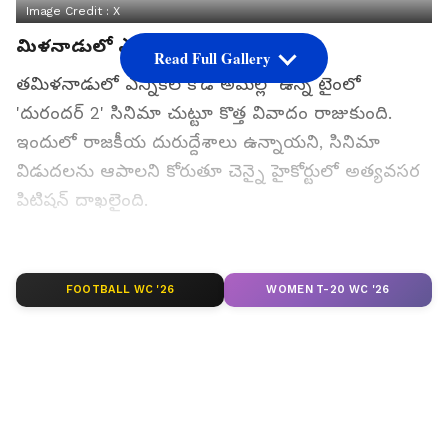
Image Credit :
X
మిళనాడులో ఎన్నికల కోడ్
Read Full Gallery
తమిళనాడులో ఎన్నికల కోడ్ అమల్లో ఉన్న టైంలో
'దురందర్ 2' సినిమా చుట్టూ కొత్త వివాదం రాజుకుంది.
ఇందులో రాజకీయ దురుద్దేశాలు ఉన్నాయని, సినిమా
విడుదలను ఆపాలని కోరుతూ చెన్నై హైకోర్టులో అత్యవసర
పిటిషన్ దాఖలైంది.
గూగుల్‌లో ఆసక్తికరమైన సమాచారం కోసం ఏసియానెట్ తెలుగు
ను మీ ఫ్రిఫర్డ్ సోర్స్ గా ఎంచుకోండి
FOOTBALL WC '26
WOMEN T-20 WC '26