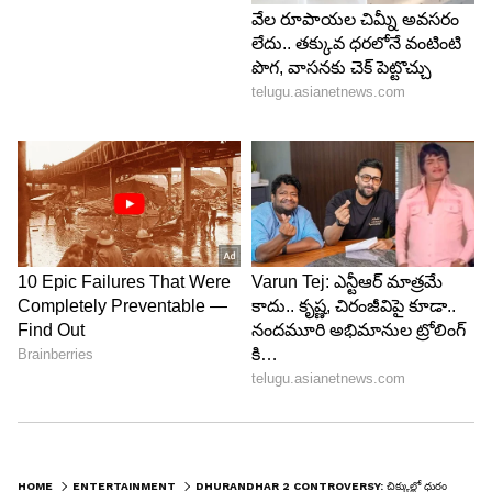
Image Credit :
X
ఎన్నికల టైంలో ఇలాంటి సినిమాలు రావడం..
ఈ సినిమాలో కీలక రాజకీయ పాత్రలు, ఎన్నికల
వాతావరణం, అధికార పోరాటాలను బలంగా చూపించారట.
అందుకే ఇది కేవలం వినోద చిత్రంగా కాకుండా, రాజకీయ
అభిప్రాయాలను చెప్పే ప్రయత్నంగా కనిపిస్తోంది. ఎన్నికల
టైంలో ఇలాంటి సినిమాలు రావడం ఓటర్లను ప్రభావితం
చేస్తుందని, ఇది ఎన్నికల నిబంధనలకు విరుద్ధమని పిటిషనర్
వాదిస్తున్నారు.
5
5
HOME
ENTERTAINMENT
DHURANDHAR 2 CONTROVERSY: చిక్కుల్లో ధురంధర్ 2.. ఈ టైంలో ఇలాంటి సినిమానా ? కోర్టు ఏం చేయబోతోంది..