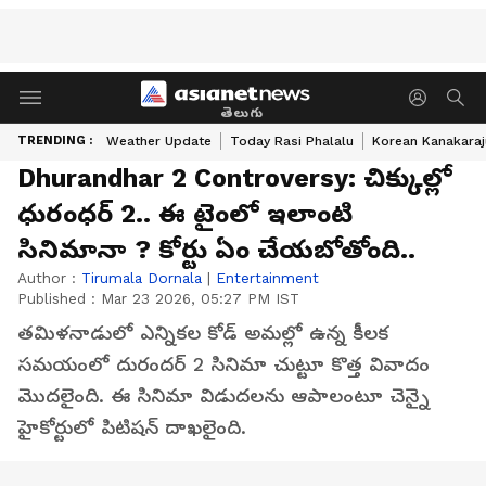
తెలుగు
TRENDING :
Weather Update
Today Rasi Phalalu
Korean Kanakaraj
Dhurandhar 2 Controversy: చిక్కుల్లో
ధురంధర్ 2.. ఈ టైంలో ఇలాంటి
సినిమానా ? కోర్టు ఏం చేయబోతోంది..
Author :
Tirumala Dornala
|
Entertainment
Published :
Mar 23 2026, 05:27 PM IST
తమిళనాడులో ఎన్నికల కోడ్ అమల్లో ఉన్న కీలక
సమయంలో దురందర్ 2 సినిమా చుట్టూ కొత్త వివాదం
మొదలైంది. ఈ సినిమా విడుదలను ఆపాలంటూ చెన్నై
హైకోర్టులో పిటిషన్ దాఖలైంది.