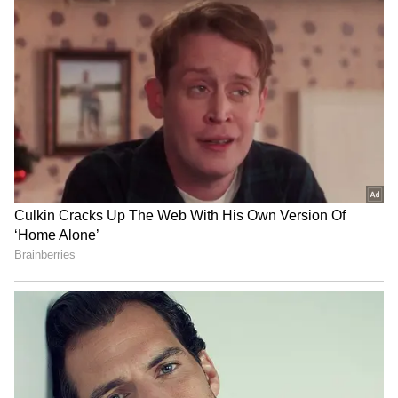
Related Articles
రాంచరణ్ కి అలాంటి సినిమాలు అస్సలు ఇష్టం లేదు..
రంగస్థలం, ఆర్ఆర్ఆర్ పై డైరెక్టర్ షాకింగ్ కామెంట్స్