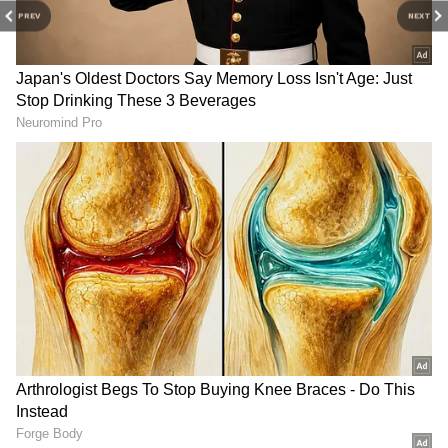
PREV
NEXT
3
5
Photo Courtesy: Instagram
అయితే ఈ షో ప్ర‌మోషన్ ఈవెంట్‌లో పాల్గొనే ముందు అదా
శర్మకు వాంతుల‌ు అయినట్టు తెలిసింది. ఈ షోలో అదా శర్మ
క‌మాండోలో భావ‌నా రెడ్డి పాత్ర పోషించింది. ఆదా శ‌ర్మ
ప్ర‌స్తుతం ఆ షో ప్ర‌మోష‌న్స్‌లో బిజీగా ఉన్నారు. గతంలో
తెలుగులో వరుస సినిమాల్లో నటించింది అదా శర్మ. కాని
హీరోయిన్ గా స్టార్ డమ్ మాత్రం సాధించలేకపోయింది.