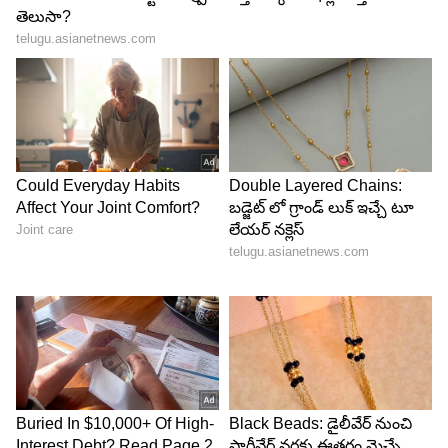
అటు సోషల్ మీడియాలో కూడా కుర్రాళ్లకు చెమటలు
పట్టించేలా.. హాట్ షోలు చేస్తుంటుంది. బోల్డ్ పోటోషూట్లతో
అదరగొడుతుంది. ఏమాత్రం మొహమాట పడుకుండా
అందాలు ఆరబోస్తూ.. అద్భుతం చేస్తుంటుంది బ్యూటీ.
తాజగా ఈమె కెరళ స్టోరీతో మళ్ళీ లైమ్ లైట్ లోకి వచ్చింది.