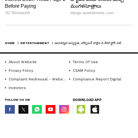
LATEST VIDEOS
HOME
ENTERTAINMENT
అదాశర్మకు అస్వస్థత, హాస్పిటల్ పాలైన ది కేరళ స్టోరీ నటి.
About Website
Terms Of Use
Privacy Policy
CSAM Policy
Complaint Redressal - Website
Compliance Report Digital
Investors
FOLLOW US ON
DOWNLOAD APP
ABOUT THE AUTHOR
Mahesh Jujjuri
© Copyright 2026 Asianxt Digital Technologies Private Limited (Formerly
MJ
known as Asianet News Media & Entertainment Private Limited) | All Rights
మహేశ్ జుజ్జూరి 13 ఏళ్ళకు పైగా తెలుగు జర్నలిస్టుగా పని
Reserved
చేస్తున్నారు. ఈయన గతంలో 10 టీవీలో సినిమా, ఫీచర్స్