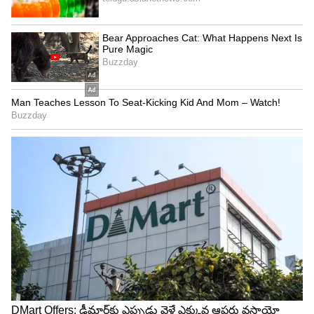
adah Sharma
నితిన్ హీరోగా.. పూరీ జగన్నాథ్ దర్శకత్వంలో తెరకెక్కిన
హార్ట్ ఎటాక్ సినిమాలో హాట్ హాట్ అందాలు ఆరబోసింది
బ్యూటీ. ఆ తరువాత సన్నాఫ్ సత్యమూర్తి లాంటి సినిమాల్లో
సెకండ్ హీరోయిన్ గా సందడి చేసింది బ్యూటీ.
5
5