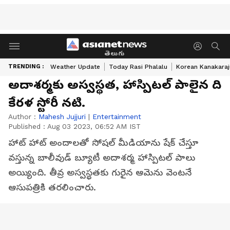
తెలుగు
TRENDING :
Weather Update
Today Rasi Phalalu
Korean Kanakaraj
అదాశర్మకు అస్వస్థత, హాస్పిటల్ పాలైన ది
కేరళ స్టోరీ నటి.
Author :
Mahesh Jujjuri
|
Entertainment
Published :
Aug 03 2023, 06:52 AM IST
హాట్ హాట్ అందాలతో సోషల్ మీడియాను షేక్ చేస్తూ
వస్తున్న బాలీవుడ్ బ్యూటీ అదాశర్మ హాస్పిటల్ పాలు
అయ్యింది. తీవ్ర అస్వస్థతకు గురైన ఆమెను వెంటనే
ఆసుపత్రికి తరలించారు.