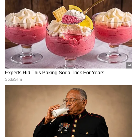
Adah Sharma
తాజాగా అదాశర్మ అస్వ‌స్ధ‌త‌కు లోన‌వ‌డంతో బుధ‌వారం
ఆస్ప‌త్రిలో చేరారు. అదా శర్మ చేయాల్సిన అప్ కమింగ్ షో
క‌మాండో ప్ర‌మోష‌న్ ఈవెంట్‌లో పాల్గొనే ముందు ఆమె
అనారోగ్యానికి లోన‌య్యారు. అయితే ఆస్పిటల్ కుతీసుకెళ్లి
పరీక్షించగా.. ఆమె తీవ్రమైన డ‌యేరియా, ఫుడ్ అల‌ర్జీతో ఆమె
బాధ‌ప‌డుతున్నార‌ని వైద్యులు తెలిపారు. ప్ర‌స్తుతం ఆదా శ‌ర్మ
వైద్యుల ప‌ర్య‌వేక్ష‌ణ‌లో ఉన్నార‌ని, ఆమె ఆరోగ్య ప‌రిస్ధితి
నిల‌క‌డ‌గా ఉంద‌ని స‌మాచారం.