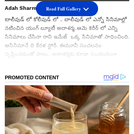
Adah Sharma
Read Full Gallery
టాలీవుడ్ లో కోలీవుడ్ లో .. బాలీవుడ్ లో ఎన్నో సినిమాల్లో
నటించిన యంగ్ బ్యూటీ అదాశర్మ..ఆమె కెరీర్ లో ఎన్ని
సినిమాలు చేసినా రాని ఇమేజ్ ఒక్క సినిమాతో సాధించింది.
ఆసినిమానే ది కేర‌ళ స్టోరీ. ఈమూవీ సంచలనం
సృష్టించడంతో పాటు.. అదాశర్మకు కూడా సంచలనంగా
మార్చేసింది. ఈమూవీ తో దేశ వ్యాప్తంగా హైలెట్
అయ్యిందిన‌టి ఆదా శ‌ర్మ.
గూగుల్‌లో ఆసక్తికరమైన సమాచారం కోసం ఏసియానెట్ తెలుగు
ను మీ ఫ్రిఫర్డ్ సోర్స్ గా ఎంచుకోండి