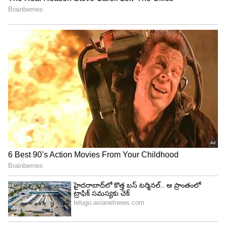
3
7
అయితే రీసెంట్ గా ఈ భామ తన పుట్టినరోజు నాడు
ప్రియుడు శిఖర్‌ పహారియాతో కలిసి తిరుమల శ్రీవారిని