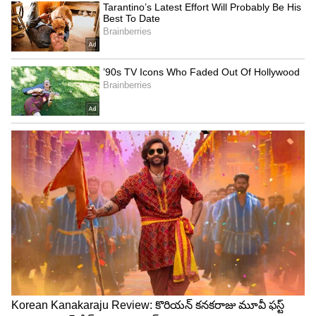
దర్శించుకున్న సంగతి తెలిసిందే. మోకాళ్ల మీద ఆమె
తిరుమల కొండ ఎక్కినట్టు ప్రకటించింది కూడా. ఇక
వీరిద్దరితో పాటు బాలీవుడ్ సోషల్ మీడియా స్టార్ ఒర్రి,
ఒకప్పటి హీరోయిన్ మహేశ్వరితో మరికొంతమంది
కుటుంబసభ్యులు కూడా వచ్చారు.