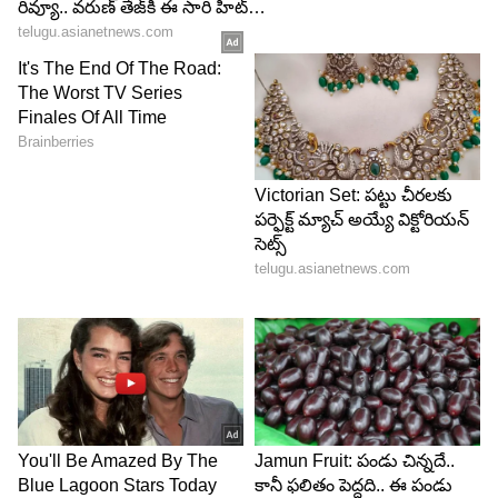
4
7
ఆరోజు వాళ్ళకి సంబంధించిన ఫోటోలు, వీడియోలు కొన్ని
నెట్టింట వైరల్ అయ్యాయి. అయితే తాజాగా ఒర్రి తన
యూట్యూబ్ ఛానల్ లో ఓ వీడియో రిలీజ్ చేశారు. ఈ
వీడియోలో మొత్తం వీరి ప్రయాణాన్ని అంతా ఒక బ్లాగ్
వీడియోగా రూపొందించారు. చెన్నైలో మహేశ్వరీ ఇంటిలో
వీరి వీడియో బ్లాగ్ మొదలయింది. అక్కడ జాన్వీ.. అన్నం
మొత్తం నెయ్యి వేసుకొని తింటున్న విజువల్స్ కూడా