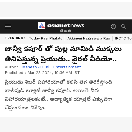
తెలుగు
TRENDING :
Today Rasi Phalalu
Akkineni Nageswara Rao
IRCTC To
జాన్వీ కపూర్ తో పుల్ల మామిడి ముక్కలు
తినిపిస్తున్న ప్రియుడు.. వైరల్ వీడియో..
Author :
Mahesh Jujjuri
|
Entertainment
Published :
Mar 23 2024, 10:36 AM IST
ప్రియుడు శిఖర్ పహారియాతో కలిసి తెగ తిరిగేస్తోంది
బాలీవుడ్ బ్యూటీ జాన్వీ కపూర్. అయితే వీరు
విహారయాత్రలకంటే.. ఆధ్యాత్మిక యాత్రలే ఎక్కువగా
చేస్తుండటం విశేషం.