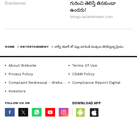
కనిపిస్తున్నాయి.
5
7
HOME
ENTERTAINMENT
జాన్వీ కపూర్ తో పుల్ల మామిడి ముక్కలు తినిపిస్తున్న ప్రియుడు.. వైరల్ వీడియో..
About Website
Terms Of Use
Privacy Policy
CSAM Policy
Complaint Redressal - Website
Compliance Report Digital
Janhvi Kapoor
Investors
ఆ తరువాత తిరుమల కొండని నడక దారిలో
FOLLOW US ON
DOWNLOAD APP
ఎక్కారు.మోకాళ్ల పర్వతం నుంచి మోకాళ్ల మీద జాన్వీ కొండ
ఎక్కారు. ఇక దారిలో తోటి ప్రయాణికులైన ఆడియన్స్ కి
© Copyright 2026 Asianxt Digital Technologies Private Limited (Formerly
జాన్వీ సెల్ఫీలు ఇస్తూనే ముందుకు సాగారు. ఇక శ్రీవారి మెట్లు
known as Asianet News Media & Entertainment Private Limited) | All Rights
Reserved