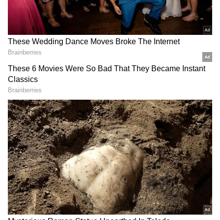
బాలీవుడ్ లో డిఫరెంట్ ఇమేజ్ ను సాధించింది జాన్వీకపూర్.
కమర్షియల్ సినిమాలు చేయకపోయినా స్టార్ ఇమేజ్తో
దూసుకుపోతోంది. అంతే కాదు..సౌత్ తో కమర్షియల్
సినిమాలు ప్లాన్ చేసుకుంటుంది బ్యూటీ. పాన్ ఇండియా
ఇమేజ్ ను సాధించాలని అనుకుంటోంది.
గూగుల్‌లో ఆసక్తికరమైన సమాచారం కోసం ఏసియానెట్ తెలుగు
ను మీ ఫ్రిఫర్డ్ సోర్స్ గా ఎంచుకోండి