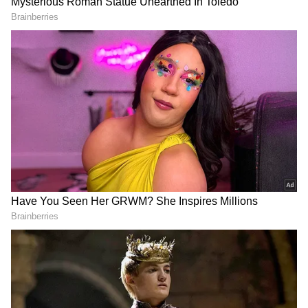
2
7
టాలీవుడ్ లో రెండు సినిమాలతో సౌత్ ఎంట్రీ గ్రాండ్ గా ప్లాన్