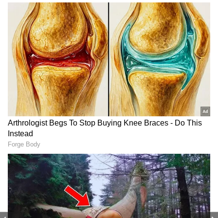
మిడ్ వీక్ ఎలిమినేషన్ లో భాగంగా బిగ్ బాస్(Bigg Boss
Telugu 6) ఇలా అర్ధరాత్రి దుకాణం తెరిచాడు. ఈ మిడ్ వీక్
ఎలిమినేషన్ గురించి కంటెస్టెంట్స్ కి తెలియదు. ఆదివారం
ఎపిసోడ్లో నాగార్జున కేవలం ఆడియన్స్ తో ఈ విషయం
పంచుకున్నారు. ఇంట్లో ఉన్న కంటెస్టెంట్స్ కి చెప్పలేదు. ఫైనల్
వీక్ లోకి ఎంటర్ కావడంతో ఆరుగురు ఫైనల్ కి
వెళుతున్నామని భావిస్తున్నారు.