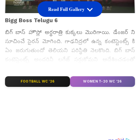
Read Full Gallery
Bigg Boss Telugu 6
బిగ్ బాస్ హౌస్లో అర్ధరాత్రి కుక్కలు మొరిగాయి. డేంజర్ ని
సూచించే సైరన్ మోగింది. గాఢనిద్రలో ఉన్న కంటెస్టెంట్స్ కి
ఏం జరుగుతుందో తెలియని పరిస్థితి నెలకొంది. బిగ్ బాస్
కంటెస్టెంట్స్ అందరినీ లగేజ్ సర్దుకోమని ఆదేశించడంతో
అయోమయం నెలకొంది.
FOOTBALL WC '26
WOMEN T-20 WC '26
గూగుల్‌లో ఆసక్తికరమైన సమాచారం కోసం ఏసియానెట్ తెలుగు
ను మీ ఫ్రిఫర్డ్ సోర్స్ గా ఎంచుకోండి