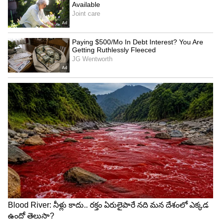
Bigg Boss Telugu 6
అయితే ఫైనల్ కి వెళ్ళేది ఐదుగురు మాత్రమే. రేవంత్,
ఆదిరెడ్డి, రోహిత్, శ్రీహాన్, కీర్తి, శ్రీసత్య హౌస్లో ఉన్నారు. మిడ్
వీక్ ఎలిమినేషన్ ద్వారా ఎవరిని బయటకు పంపాలో
కంటెస్టెంట్స్ తమ అభిప్రాయం చెప్పాలని బిగ్ బాస్
అడిగారు. కీర్తి... ఆదిరెడ్డి పేరు చెప్పింది. శ్రీహాన్.. రోహిత్ పేరు
చెప్పాడు. శ్రీసత్య ... కీర్తి, రోహిత్.. శ్రీహాన్, రేవంత్... కీర్తి,
ఆదిరెడ్డి.. కీర్తి పేరు చెప్పారు.