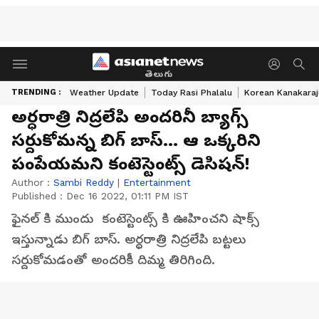
తెలుగు
TRENDING :
Weather Update
Today Rasi Phalalu
Korean Kanakaraj
అర్ధరాత్రి నిద్రలేపి అందరినీ బ్యాగ్స్
సర్దుకోమన్న బిగ్ బాస్... ఆ ఒక్కరిని
పంపేయమని కంటెస్టెంట్స్ డెసిషన్!
Author :
Sambi Reddy
|
Entertainment
Published :
Dec 16 2022, 01:11 PM IST
ఫైనల్ కి ముందు కంటెస్టెంట్స్ కి ఊహించని షాక్స్
ఇస్తున్నాడు బిగ్ బాస్. అర్థరాత్రి నిద్రలేపి బట్టలు
సర్దుకోమడంతో అందరికీ దిమ్మ తిరిగింది.