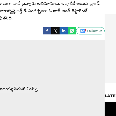
ా వాడేస్తున్నారు అభిమానులు. ఇప్పటికే ఆయన బ్రాండ్
బాలకృష్ణ బర్త్ డే సందర్భంగా ఓ బార్ అండ్ రెస్టారెంట్
ుతోంది.
Follow Us
LATE