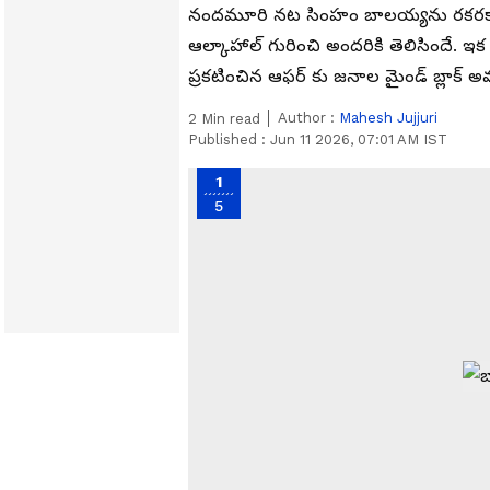
నందమూరి నట సింహం బాలయ్యను రకరకాలుగ
ఆల్కాహాల్ గురించి అందరికి తెలిసిందే. ఇక 
ప్రకటించిన ఆఫర్ కు జనాల మైండ్ బ్లాక్ అవ
Author :
Mahesh Jujjuri
2
Min read
Published :
Jun 11 2026, 07:01 AM IST
1
5