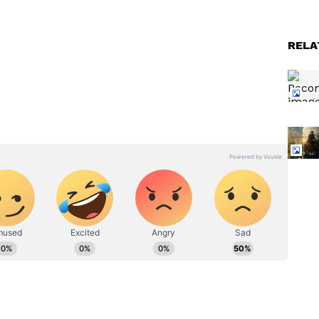
ండ్ బ్లాంక్ అవుతోంది. బాలయ్య అభిమానులను ఆకట్టుకునేలా
నాలు పోటెత్తారు. ఇంతకీ బార్ నిర్వాహకులు ఏర్పాటు చేసిన
RELA
ి చిన్న
NBK 111 Glimpse: పవన్ కళ్యాణ్
లా
ను బాలకృష్ణ ఫాలో అవుతున్నాడా?
ీజ
OG ని గుర్తు చేస్తున్న బాలయ్య కొత్త
సినిమా ఫస్ట్ గ్లింప్స్