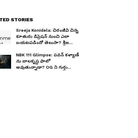
TED STORIES
Sreeja Konidela: చిరంజీవి చిన్న
కూతురు డిప్రెషన్ నుంచి ఎలా
బయటపడిందో తెలుసా? శ్రీజ
కొణిదెల సంచలన పోస్ట్..
NBK 111 Glimpse: పవన్ కళ్యాణ్
ను బాలకృష్ణ ఫాలో
అవుతున్నాడా? OG ని గుర్తు
చేస్తున్న బాలయ్య కొత్త సినిమా ఫస్ట్
గ్లింప్స్