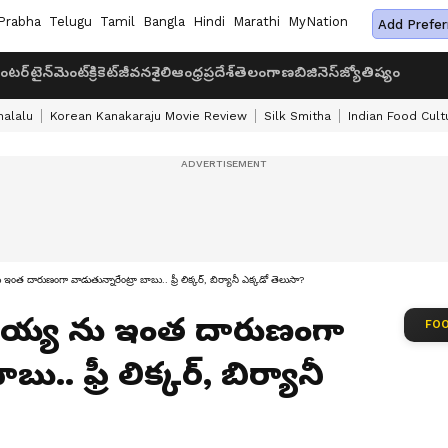
Prabha
Telugu
Tamil
Bangla
Hindi
Marathi
MyNation
Add Prefer
ంటర్‌టైన్‌మెంట్
క్రికెట్
జీవనశైలి
ఆంధ్రప్రదేశ్
తెలంగాణ
బిజినెస్
జ్యోతిష్యం
halalu
Korean Kanakaraju Movie Review
Silk Smitha
Indian Food Cult
ారుణంగా వాడుతున్నారేంట్రా బాబు.. ఫ్రీ లిక్కర్, బిర్యానీ ఎక్కడో తెలుసా?
లయ్య ను ఇంత దారుణంగా
FOO
ు.. ఫ్రీ లిక్కర్, బిర్యానీ