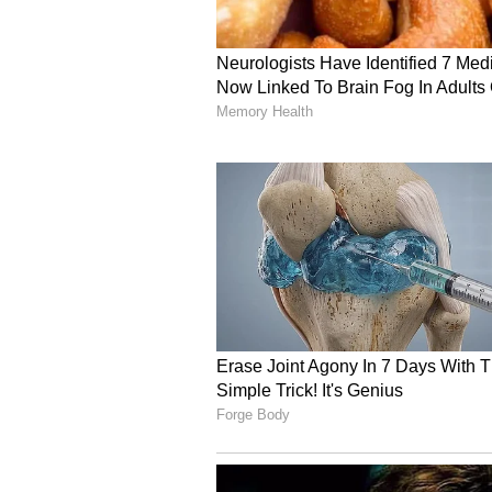
Image Credit :
Youtube Print Shot/aha Unst
దమ్ బిర్యానీ ఉచితంగా..
ఇదే కాకుండాబాలయ్య అభిమానులకు మరో ప్
బార్‌లో 5000 కంటే ఎక్కువ బిల్లు చేసిన 
అందిస్తామని వెల్లడించారు. ఈ ఆఫర్ కూడ