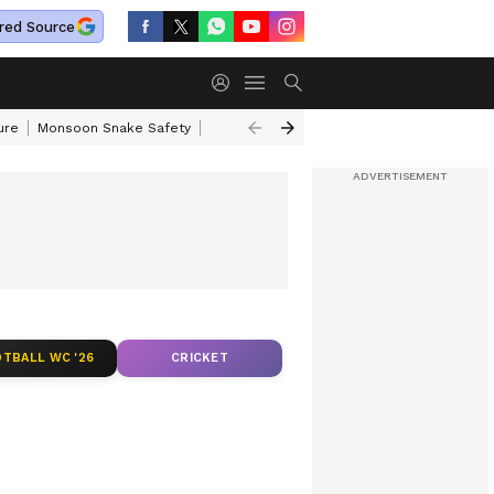
red Source
ure
Monsoon Snake Safety
Akkineni Nageswara Rao
IRCTC Tour Pac
TBALL WC '26
CRICKET