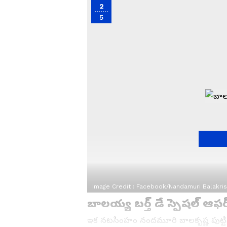
2
5
Image Credit :
Facebook/Nandamuri Balakri
బాలయ్య బర్త్ డే స్పెషల్ ఆఫర్
ఇక నటసింహం నందమూరి బాలకృష్ణ పుట్టినరో