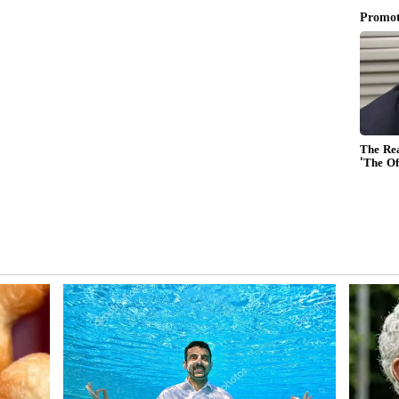
0 ఎంఎల్ పెగ్‌ను ఉచితంగా అందిస్తామని బార్ బయట బోర్డు
చుట్లుపక్క జనాలు బార్ కి క్యూ కట్టినట్టు తెలుస్తోంది. అంతే
నుగోలు చేసే లిక్కర్‌పై 10 శాతం డిస్కౌంట్ ఇస్తామని కూడా