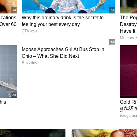
oppable Show
రత్యేక ఆఫర్‌ను కూడా బార్ యాజమాన్యం ప్రకటించింది.
వారికి 10 శాతం తగ్గింపుతో పాటు ఒక దమ్ బిర్యానీని ఉచితంగా
ా చుట్టు ప్రక్కల జనాలను, బాలకృష్ణ అభిమానులను బాగా