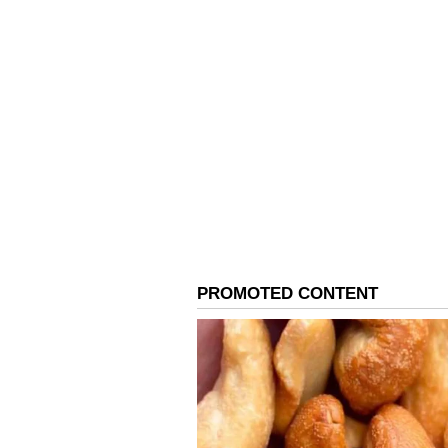
పెగ్‌లు ఆర్డర్ చేస్తే ..ఆఫర్ కింద మరో 3
పెట్టారు.. ఈ ఆఫర్ గురించి తెలిసిన వెంటనే 
కాదు.. బాలకృష్ణ పుట్టినరోజు సందర్భంగా కొ
నిర్వాహకులు ప్రకటించారు.
4
5