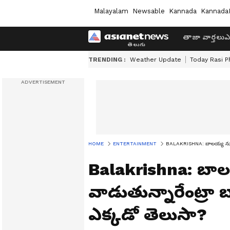
Malayalam
Newsable
Kannada
Kannada
తాజా వార్తలు
ఎ
TRENDING :
Weather Update
Today Rasi P
HOME
ENTERTAINMENT
BALAKRISHNA: బాలయ్య ను ఇంత ద
Balakrishna: బా
వాడుతున్నారేంట్రా బాబ
ఎక్కడో తెలుసా?