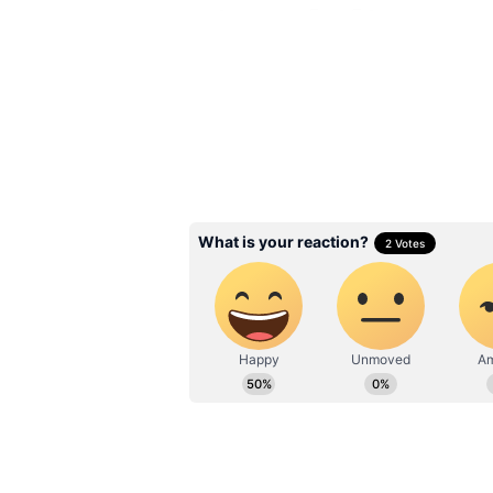
ప్రకటించిన స్పెషల్ ఆఫర్ కి అభిమాను మై
రూపొందించిన ఈ ఆఫర్ వల్ల.. ఆ బార్ కి జ
ప్రత్యేక ఆఫర్లు ఏంటంటే.. ?
Related Articles
Sreeja Konidela: చిరంజీవ
కూతురు డిప్రెషన్ నుంచి ఎ
బయటపడిందో తెలుసా? శ్ర
కొణిదెల సంచలన పోస్ట్..