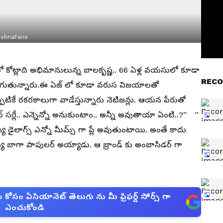
ishnaFans
రాల్లో కోట్లాది అభిమానులున్న బాలకృష్ణ.. 66 ఏళ్ల వయసులో కూడా
RECO
ుగుతున్నారు.ఈ ఏజ్ లో కూడా వరుస విజయాలతో
ికే రకరకాలుగా వాడేస్తున్నారు నెటిజన్లు. ఆయన పేరుతో
సర్లే.. ఎన్నెన్నో అనుకుంటాం.. అన్నీ అవుతాయా ఏంటి..?’' ‘’
్య డైలాగ్స్ ఎన్నో మీమ్స్ గా ప్లే అవుతుంటాయి. అంతే కాదు
 బాగా పాపులర్ అయ్యాడు. ఆ బ్రాండ్ కు అంబాసిడర్ గా
సం ఏసియానెట్ తెలుగు ను మీ ఫ్రిఫర్డ్ సోర్స్ గా
ఎంచుకోండి