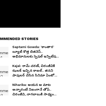
MMENDED STORIES
Saptami Gowda: 'కాంతార'
బ్యూటీ కొత్త బిజినెస్..
అభిమానులకు స్పెషల్ ఇన్విటేషన్..
ఫోటోలు వైరల్‌
Kajal: రామ్‌ చరణ్‌, చిరంజీవికి
ఝలక్‌ ఇచ్చిన కాజల్‌.. తనని
పాపులర్‌ చేసిన సినిమా ఏంటో
తెలుసా?
Niharika: ఆయన ఆ మాట
అన్నారంటే నిజంగానే తోపే..
చిరంజీవి, నాగబాబుకి సాధ్యం
కానిది చేసి చూపించిన నిహారిక