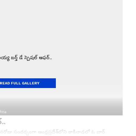
READ FULL GALLERY
shna
..
జు సందర్భంగా ఆంధ్రప్రదేశ్‌లోని కాకినాడలో ఓ బార్