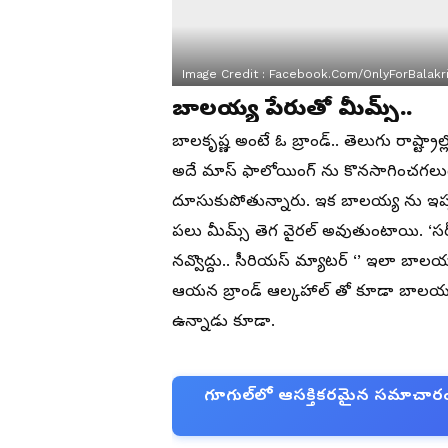
Image Credit :
Facebook.com/OnlyForBalakr
బాలయ్య పేరుతో మీమ్స్..
బాలకృష్ణ అంటే ఓ బ్రాండ్.. తెలుగు రాష్ట్
అదే మాస్ ఫాలోయింగ్ ను కొనసాగించగల
దూసుకుపోతున్నారు. ఇక బాలయ్య ను ఇప్పట
పలు మీమ్స్ తెగ వైరల్ అవుతుంటాయి. ‘సర్ 
నవ్వొద్దు.. సీరియస్ మ్యాటర్ ‘’ ఇలా బాలయ
ఆయన బ్రాండ్ ఆల్కహాల్ తో కూడా బాలయ్య
ఉన్నాడు కూడా.
గూగుల్‌లో ఆసక్తికరమైన సమాచారం కో