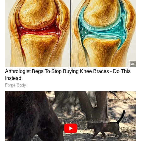
Image Credit :
X
అనుష్క వివాహం ?
ఈ క్రమంలో ఆమె పెళ్లి గురించి ఎలాంటి రూమర్ వచ్చినా
క్షణాల్లో సోషల్ మీడియాలో వైరల్ అవుతోంది. ఇటీవల
అనుష్క బెంగుళూరుకి చెందిన ఓ వ్యాపార వేత్తని వివాహం
చేసుకోబోతోంది అంటూ వార్తలు వచ్చాయి. దీనితో అనుష్క
వయసు కూడా ప్రస్తావనకు వచ్చింది. ఈ రూమర్స్ పై
అనుష్క తీవ్రంగా మనస్తాపానికి గురైనట్లు సమాచారం.