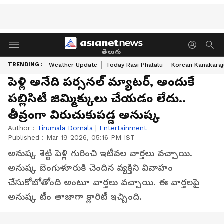
తెలుగు
TRENDING :
Weather Update
Today Rasi Phalalu
Korean Kanakaraj
పెళ్లి అనేది పర్సనల్ మ్యాటర్, అందుకే
పబ్లిసిటీ జిమ్మిక్కులు చేయడం లేదు..
తీవ్రంగా విరుచుకుపడ్డ అనుష్క
Author :
Tirumala Dornala
|
Entertainment
Published :
Mar 19 2026, 05:16 PM IST
అనుష్క శెట్టి పెళ్లి గురించి ఇటీవల వార్తలు వచ్చాయి.
అనుష్క బెంగుళూరుకి చెందిన వ్యక్తిని వివాహం
చేసుకోబోతోంది అంటూ వార్తలు వచ్చాయి. ఈ వార్తలపై
అనుష్క టీం తాజాగా క్లారిటీ ఇచ్చింది.