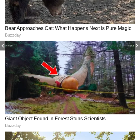
PREV
NEXT
Related Articles
జోరందుకున్న ఉస్తాద్ అడ్వాన్స్ బుకింగ్స్, గంటల
వ్యవధిలోనే ఏం మ్యాజిక్ జరిగిందో తెలుసా ?
Krishna: నా వల్ల కాదు, విలన్ వల్లే ఈ సినిమా సూపర్