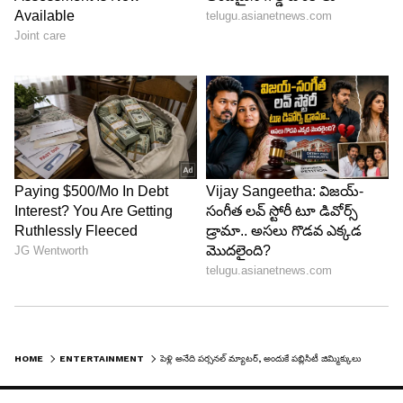
Image Credit :
Instagram
పీఆర్ జిమ్ముక్కులు
అనుష్క ఎంతో కష్టపడి తన కెరీర్ ని నిర్మించుకుంది.
ఎప్పుడూ పీఆర్ జిమ్ముక్కులు ప్రదర్శించలేదు. తన వ్యక్తిగత
విషయాన్ని ప్రైవేట్ గానే ఉంచుకుంది. పబ్లిసిటీ కోసం
పాకులాడలేదు. ఆమె నిర్ణయాన్ని గౌరవించాలి అని అనుష్క
టీం పేర్కొంది.
HOME
ENTERTAINMENT
పెళ్లి అనేది పర్సనల్ మ్యాటర్, అందుకే పబ్లిసిటీ జిమ్మిక్కులు చేయడం లేదు.. తీవ్రంగా విరుచుకుపడ్డ అనుష్క