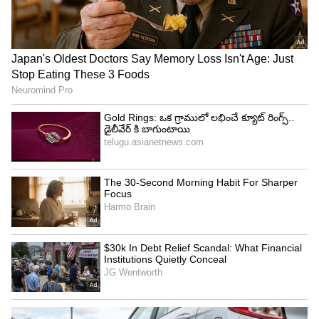
మండిపడింది.
4
5