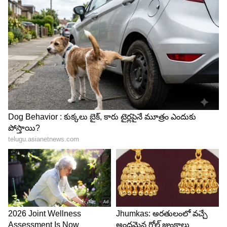
Image Credit :
Instagram
అనుష్క వయసు
ప్రతిసారి అనుష్క వయసు 44 ఏళ్ళు అని గుర్తు చేస్తూ
కథనాలు రాయాల్సిన అవసరం ఏమొచ్చింది అని ఘాటుగా
ప్రశ్నించారు. ప్రతిసారి ఇదే విషయాన్ని ప్రస్తావిస్తూ ఏజ్
షేమింగ్ చేయడం ఎంత వరకు కరెక్ట్ ? వయసు అంత పెద్ద
విషయం అయితే హీరోల విషయంలో కూడా ఇలాగే ఎందుకు
ప్రశ్నించరు అని అనుష్క టీం చురకలంటించింది.
5
5