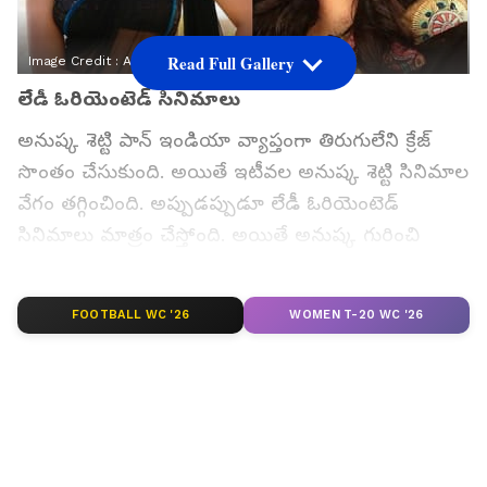
Read Full Gallery
Image Credit :
Asianet News
లేడీ ఓరియెంటెడ్ సినిమాలు
అనుష్క శెట్టి పాన్ ఇండియా వ్యాప్తంగా తిరుగులేని క్రేజ్
సొంతం చేసుకుంది. అయితే ఇటీవల అనుష్క శెట్టి సినిమాల
వేగం తగ్గించింది. అప్పుడప్పుడూ లేడీ ఓరియెంటెడ్
సినిమాలు మాత్రం చేస్తోంది. అయితే అనుష్క గురించి
ఎప్పుడు ప్రస్తావన వచ్చినా ఆమె పెళ్లి గురించి కూడా
నెటిజన్లు మాట్లాడుకుంటారు. ఆమె వయసు ప్రస్తుతం 44
FOOTBALL WC '26
WOMEN T-20 WC '26
ఏళ్ళు. దీనితో అనుష్క పెళ్లి ఎప్పుడు చేసుకుంటుంది అని
నెటిజన్లు ఆసక్తికరా ఎదురుచూస్తున్నారు.
గూగుల్‌లో ఆసక్తికరమైన సమాచారం కోసం ఏసియానెట్ తెలుగు
ను మీ ఫ్రిఫర్డ్ సోర్స్ గా ఎంచుకోండి