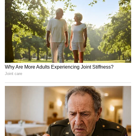
హిట్.. కృష్ణ లా ఇంత నిజాయతీగా ఎవరైనా
ఒప్పుకోగలరా ?
3
5
Image Credit :
Our Own
రూమర్స్ ని ఖండిస్తూ
ఆ రూమర్స్ ని ఖండిస్తూ తాజాగా అనుష్క శెట్టి టీం క్లారిటీ
ఇచ్చింది. వ్యక్తిగత గోప్యతని ఎవరూ భంగం
కలిగించకూడదు. నిర్ధారించుకోకుండా పుకార్లు పుట్టిస్తున్నారు.
ముఖ్యంగా అనుష్క వయసుని గుర్తు చేస్తూ
అవమానకరమైన కథనాలు రాస్తున్నారు అంటూ ఆమె టీం