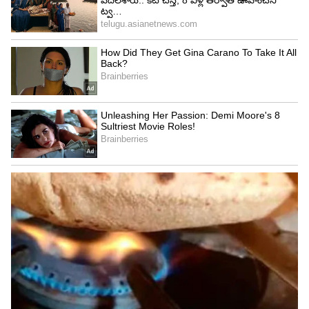
4
5
ఇక ఈక్రమంలో అనిల్ రావిపూడికి సంబంధించిన ఓ న్యూస్
సోషల్ మీడియాలో వైరల్ అవుతోంది. స్టార్ డైరెక్టర్ గా
దూసుకుపోతున్న అనిల్ రావిపూడి ఎప్పటికప్పుడు తన
రెమ్యునరేషన్ కూడా పెంచుతూ వస్తున్నారు. తాజాగా
ఆయన రెమ్యునరేషన్ మరోసారి పెరిగినట్టు తెలుస్తోంది.
ఇంతకీ అనిల్ రేటు ఎంత పెంచాడంటే.. సినిమాకు దాదాపు
25 కోట్లకు పైగా వసూలు చేస్తున్నాడట. అనిల్ సినిమాలు
మంచి బిజినెస్ చేస్తుండటం.. లాభాలు కూడా