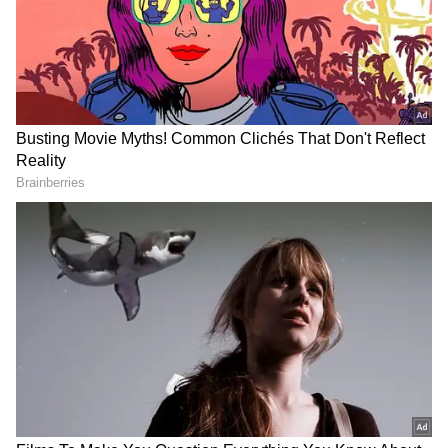
2
5
Ram Charan
ప్రస్తుతం అనిల్ రావిపూడితో సినిమా కోసం స్టార్
ప్రొడ్యూసర్లు క్యూ కడుతున్నారు. స్టార్ హీరోలు కూడా అనిల్
తో సినిమా అంటే.. కథ విన్న వెంటనే ఒకే చేసేస్తున్నారు.
ప్రస్తుతం అనిల్ రావిపూడి.. వెంకటేష్ తో ఓ సినిమా
చేస్తున్నాడు. వెంకటేష్ కెరీర్లో 76 వ సినిమాగా ఈ మూవీ