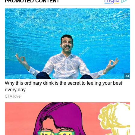
మహేష్ కు కూడా తన కామెడీ టచ్ తో సక్సెస్ అందించాడు
అనిల్. బాలయ్య బాబుతో సినిమా చేసి.. స్టార్ దర్శకుడిగా
టాలీవుడ్ లో నిలిచిపోయాడు.
గూగుల్‌లో ఆసక్తికరమైన సమాచారం కోసం ఏసియానెట్ తెలుగు
ను మీ ఫ్రిఫర్డ్ సోర్స్ గా ఎంచుకోండి