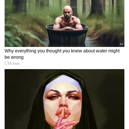
3
5
వెంకటేష్ తో అనిల్ చేస్తున్న ఈసినిమా టైటిల్ ఇంకా ఫిక్స్
కాలేదు. మీనాక్షి చౌదరి, ఐశ్వర్య రాజేష్‌ ..హీరోయిన్లుగా