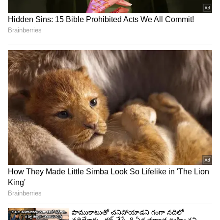
నటిస్తున్నారు. దిల్ రాజునిర్మిస్తున్న ఈ సినిమా 2025
సంక్రాంతి కానుకగా రిలీజ్ కు రెడీ అవుతోంది. వెంకటేష్ –
అనిల్ రావిపూడి కాంబినేషన్లో తెరకెక్కుతున్న 3 వ సినిమా
ఇది. అంటే హ్యాట్రిక్ కాంబినేషన్ హిట్ అవుతుందని
నమ్మకంతో ఉన్నారు టీమ్.