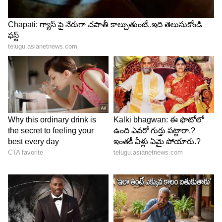
వస్తుండటంతో..నిర్మాతలు కూడా అనిల్ రావిపూడికి
అడిగినంతా కట్టబెడుతున్నారట.
5
5
గతంలో రెండు మూడు కోట్లనుంచి, మహేష్ బాబు సినిమాతో
ఒక్క సారిగా 15కోట్లకు ఎగబాకాడు అనిల్. మహేష్ తో చేసిన
సరిలేరు నీకెవ్వరు సినిమాకు ఆయన 15 కోట్లు
తీసుకున్నాడని టాక్. ఇక ఆతరువాత కూడా వరుసగా హిట్లు
పడుతుండటంతో.. ఆయన రేటు 25 కోట్లకు చేరినట్టు