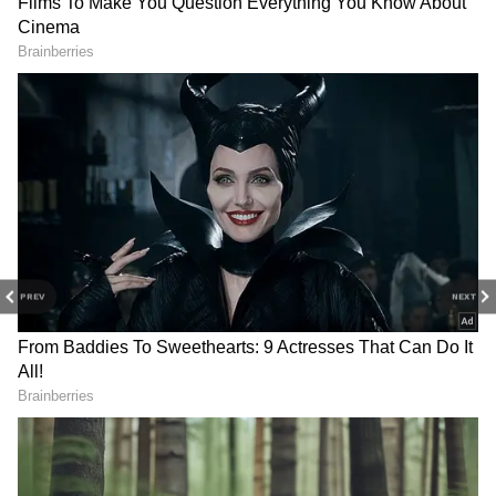
రూపొందుతుంది.
PREV
NEXT