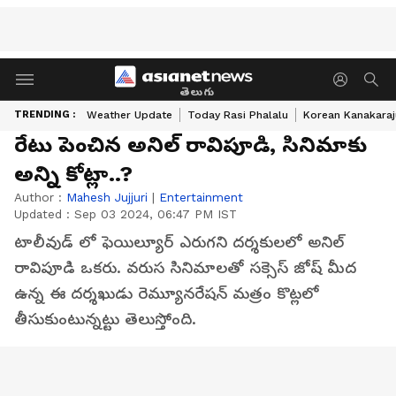
తెలుగు
TRENDING :
Weather Update
Today Rasi Phalalu
Korean Kanakaraj
రేటు పెంచిన అనిల్ రావిపూడి, సినిమాకు
అన్ని కోట్లా..?
Author :
Mahesh Jujjuri
|
Entertainment
Updated :
Sep 03 2024, 06:47 PM IST
టాలీవుడ్ లో ఫెయిల్యూర్ ఎరుగని దర్శకులలో అనిల్
రావిపూడి ఒకరు. వరుస సినిమాలతో సక్సెస్ జోష్ మీద
ఉన్న ఈ దర్శఖుడు రెమ్యూనరేషన్ మత్రం కొట్లలో
తీసుకుంటున్నట్టు తెలుస్తోంది.