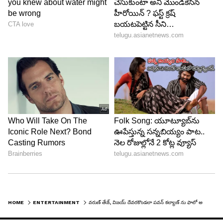
6
7
HOME
ENTERTAINMENT
వరుణ్ తేజ్, విజయ్ దేవరకొండలా పవన్ కల్యాణ్ ను ఫాలో అవుతున్న అఖిల్..?
1999లో పవన్ హీరోగా వచ్చిన తమ్ముడు ఆయన కెరియర్