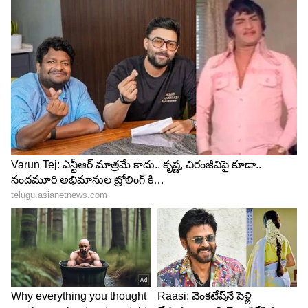
అఖిల్ అక్కినేని వేణు శ్రీరామ్ తో సినిమా చేయబోతున్నట్టు
టాలీవుడ్ లో టాక్. ఈ సినిమాకు పవర్ స్టార్ హిట్ మూవీ
తమ్ముడు టైటిల్ ను ఫిక్స్ చేసినట్టు మరో వార్త ఫిల్మ్ నగర్
సర్కిల్ లో చక్కర్లు కొడుతోంది.