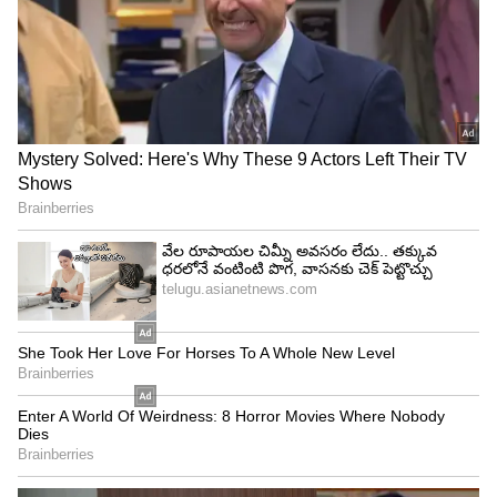
4
7
పవన్ టైటిల్ తొలిప్రేమ తో వరుణ్ తేజ్ హిట్ కొట్టాడు. ఈ
సినిమా వరుణ్ తేజ్ కెరీర్ కు బాగా ప్లాస్ అయ్యింది. ఇక
అదే ఫాలో అవుతూ.. పవన్ టైటిల్ తో విజయ్ దేవరకొండ
ఖుషి సినిమా చేస్తున్నాడు. ఇక అక్కినేని వారసుడు అఖిల్
కూడా పవన్ టైటిల్ తోనే తన నెక్స్ట్ మూవీ చేయనున్నట్టు
తెలుస్తోంది..
5
7