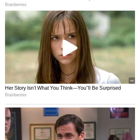
కొట్టాలని చూస్తున్నారు. అందులో ముందుగా మెగా ప్రిన్స్
వరుణ్ తేజ్ ఉండగా.. ఆతరువాత రౌడీ హీరో విజయ్
దేవరకొండ కూడా ఉన్నాడు.