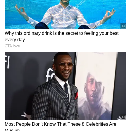
2
7
పవన్ కల్యాణ్ అంటేనే కాదు.. ఆయన టైటిల్ అంటే కూడా