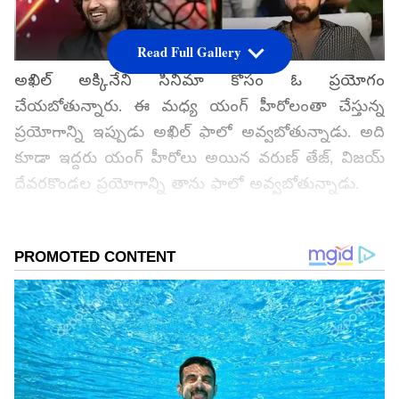
Read Full Gallery
అఖిల్ అక్కినేని సినిమా కోసం ఓ ప్రయోగం
చేయబోతున్నారు. ఈ మధ్య యంగ్ హీరోలంతా చేస్తున్న
ప్రయోగాన్ని ఇప్పుడు అఖిల్ ఫాలో అవ్వబోతున్నాడు. అది
కూడా ఇద్దరు యంగ్ హీరోలు అయిన వరుణ్ తేజ్, విజయ్
దేవరకొండల ప్రయోగాన్ని తాను ఫాలో అవ్వబోతున్నాడు.
గూగుల్‌లో ఆసక్తికరమైన సమాచారం కోసం ఏసియానెట్ తెలుగు
ను మీ ఫ్రిఫర్డ్ సోర్స్ గా ఎంచుకోండి