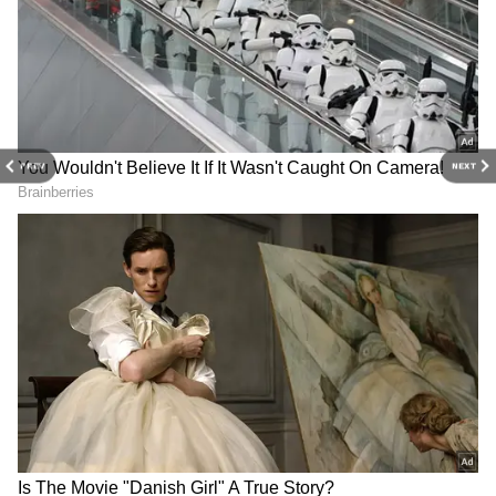
PREV
NEXT
3
7
గతంలో చాలా మంది చాలా సినిమాల టైటిల్స్ ను తమ
సినిమాల కోసం వాడుకున్నారు. అందులో ఈమధ్య పవర్
స్టార్ పవన్ కల్యాణ్ టైటిల్స్ ను ఎక్కువగా వాడి హిట్