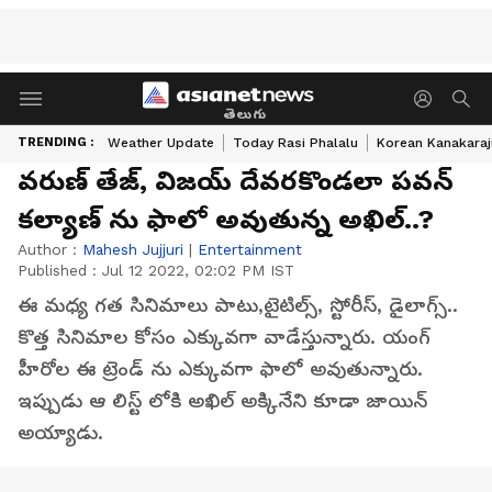
తెలుగు
TRENDING :
Weather Update
Today Rasi Phalalu
Korean Kanakaraj
వరుణ్ తేజ్, విజయ్ దేవరకొండలా పవన్
కల్యాణ్ ను ఫాలో అవుతున్న అఖిల్..?
Author :
Mahesh Jujjuri
|
Entertainment
Published :
Jul 12 2022, 02:02 PM IST
ఈ మధ్య గత సినిమాలు పాటు,టైటిల్స్, స్టోరీస్, డైలాగ్స్..
కొత్త సినిమాల కోసం ఎక్కువగా వాడేస్తున్నారు. యంగ్
హీరోల ఈ ట్రెండ్ ను ఎక్కువగా ఫాలో అవుతున్నారు.
ఇప్పుడు ఆ లిస్ట్ లోకి అఖిల్ అక్కినేని కూడా జాయిన్
అయ్యాడు.