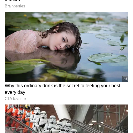
క్రేజ్ మామూలుగా ఉండదు. ఆయన సినిమా టైటిల్స్ కి
కూడా ఒక ఇమేజ్ .. ఒక క్రేజ్ ఉంటాయి. అందుకే ఈ మధ్య
యంగ్ హీరోలు పవర్ స్టార్ టైటిల్స్ ను వాడటం మొదలు
పెట్టారు. ఆ టైటిల్ తో క్రేజ్ పెరుగుతుందని.. ఫ్యాన్స్ లో
దూసుకుపోతుందని అభిప్రాయం.