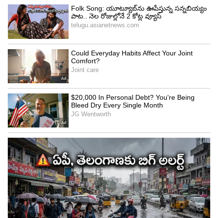
4
5
Image Credit :
Janhvikapoor Instagram
జాన్వీ పాత్రపై విమర్శలు
పెద్ది చిత్రంలో తన పాత్ర పాత్ర జాన్వీ కపూర్ తీవ్ర
అసంతృప్తిగా ఉందంటూ ప్రచారం జరిగింది. తన పాత్ర పట్ల
విమర్శలు రావడం కూడా జాన్వీని హర్ట్ చేసింది అంటూ బి
టౌన్ లో వార్తలు వచ్చాయి. అందుకే జాన్వీ వీటన్నింటికీ
దూరంగా ఉంటూ సైలెంట్ మైంటైన్ చేసింది అని