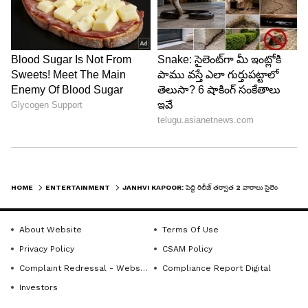
A post shared by Janhvi Kapoor (@janhvikapoor)
5
5
HOME
ENTERTAINMENT
JANHVI KAPOOR: పెద్ది రిలీజ్ తర్వాత 2 వారాలు సైలెంట్.. ఎట్టకేలకు యాక్టివ్, నిజంగానే జాన్వీకి నచ్చలేదా ?
About Website
Terms Of Use
Privacy Policy
CSAM Policy
Complaint Redressal - Website
Compliance Report Digital
Image Credit :
T-Series Malayalam
Investors