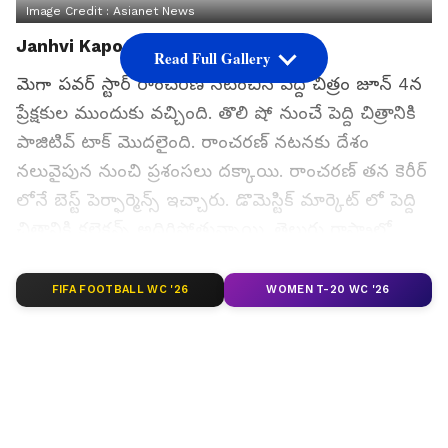
Image Credit :
Asianet News
Janhvi Kapoor
Read Full Gallery
మెగా పవర్ స్టార్ రాంచరణ్ నటించిన పెద్ది చిత్రం జూన్ 4న
ప్రేక్షకుల ముందుకు వచ్చింది. తొలి షో నుంచే పెద్ది చిత్రానికి
పాజిటివ్ టాక్ మొదలైంది. రాంచరణ్ నటనకు దేశం
నలువైపున నుంచి ప్రశంసలు దక్కాయి. రాంచరణ్ తన కెరీర్
లోనే బెస్ట్ పెర్ఫార్మెన్స్ ఇచ్చారు. డొమెస్టిక్ మార్కెట్ లో పెద్ది
చిత్రానికి కలెక్షన్స్ అదిరిపోతున్నాయి. తెలుగు రాష్ట్రాల్లో
ఆల్రెడీ బ్రేక్ ఈవెన్ పూర్తి చేసుకున్న పెద్ది బ్లాక్ బస్టర్ దిశగా
పయనిస్తోంది.
FIFA FOOTBALL WC '26
WOMEN T-20 WC '26
గూగుల్‌లో ఆసక్తికరమైన సమాచారం కోసం ఏసియానెట్ తెలుగు
ను మీ ఫ్రిఫర్డ్ సోర్స్ గా ఎంచుకోండి