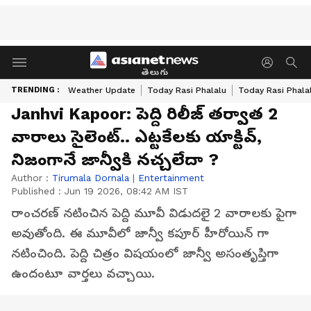
తెలుగు
TRENDING :
Weather Update
Today Rasi Phalalu
Today Rasi Phala
Janhvi Kapoor: పెద్ది రిలీజ్ తర్వాత 2
వారాలు సైలెంట్.. ఎట్టకేలకు యాక్టివ్,
నిజంగానే జాన్వీకి నచ్చలేదా ?
Author :
Tirumala Dornala
|
Entertainment
Published :
Jun 19 2026, 08:42 AM IST
రాంచరణ్ నటించిన పెద్ది మూవీ విడుదలై 2 వారాలకు పైగా
అవుతోంది. ఈ మూవీలో జాన్వీ కపూర్ హీరోయిన్ గా
నటించింది. పెద్ది చిత్రం విషయంలో జాన్వీ అసంతృప్తిగా
ఉందంటూ వార్తలు వచ్చాయి.