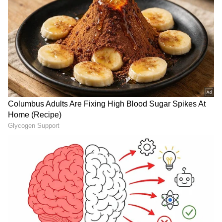
మొన్న మెగాస్టార్ మూవీలో ఛాన్స్, ఇప్పుడు మరో క్రేజీ
ఆఫర్..బిగ్‌బాస్ తెలుగు 10లోకి నందూస్ వరల్డ్
నందన..?
Super Star Krishna: కృష్ణతో రొమాంటిక్ సీన్, వెళ్లి
దున్నేసేయ్ అని ఆయన భార్యే అన్నారు.. హీరోయిన్
కామెంట్స్
3
5
Image Credit :
Instagram
పెద్ది రిలీజ్ తర్వాత జాన్వీ సైలెంట్
ఫ్యామిలీ ఆడియన్స్ ని ఇబ్బంది పెట్టేలా ఆమె సన్నివేశాలు
ఉన్నాయి అంటూ ట్రోలింగ్ జరిగింది. దీనిపై బుచ్చిబాబు