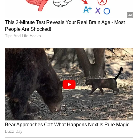
క్షమాపణ చెప్పి జాన్వీ సన్నివేశాల్లో మార్పులు కూడా చేశారు.
మరోవైపు అనంత్ శ్రీరామ్ ఐటెం సాంగ్ కోసం రాసిన లిరిక్స్
పై కూడా విమర్శలు వచ్చాయి. ఇదిలా ఉండగా పెద్ది రిలీజ్
అయ్యాక జాన్వీ కపూర్ ఎక్కడా కనిపించలేదు. సోషల్
మీడియాలో కూడా యాక్టివ్ గా లేదు. 2 వారాలుగా ఆమె
నుంచి ఎలాంటి పోస్ట్ రాలేదు.