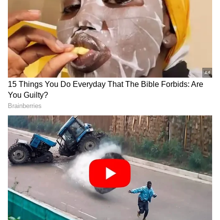
Image Credit :
Asianet News
పెద్దికి అక్కడ నష్టాలు
అయితే ఓవర్సీస్ లో మాత్రం పెద్ది చిత్రానికి ఎదురీత
తప్పడం లేదు. ఓవర్సీస్ లో పెద్ది చిత్రానికి నష్టాలు ఖాయం
అంటూ ట్రేడ్ విశ్లేషకులు భావిస్తున్నారు. ఇదిలా ఉండగా పెద్ది
చిత్రాన్ని వివాదాలు కూడా వెంటాడాయి. జాన్వీ కపూర్
పాత్రని డైరెక్టర్ బుచ్చిబాబు ప్రెజెంట్ చేసిన విధానాన్ని చాలా
మంది తప్పు పట్టారు. కేవలం గ్లామర్ తో అట్రాక్ట్ చేయడం
కోసమే ఆమె పాత్రని ఉపయోగించుకున్నట్లు విమర్శలు
వచ్చాయి.