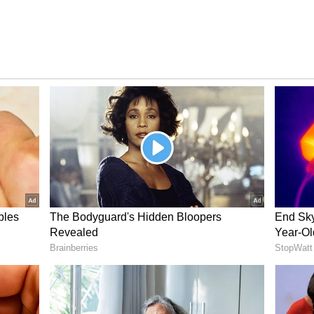
లో ఇంగ్లాండ్ అనుసరిస్తున్న పంథా ఆచరణీయంగా ఉంది. ఈ ఫార్మాట్
 తప్పేమీ కాదు. ఎందుకంటే ప్రస్తుతం భారత్ ఆడుతున్న క్రికెట్
ు ఫార్మాట్లలోనూ ఊపిరిసలపని క్రికెట్ఆడాల్సి ఉంది.