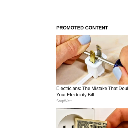
రవిశాస్త్రి మాట్లాడుతూ.. ‘టీ20 క్రికెట్ 
లో భారత్ కు కొత్త కెప్టెన్ ను నియమించడం
చూడండి. మనకు బిజీ షెడ్యూల్ ఉంది. మూడ
4
7