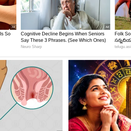
ి భారాలు మోయడం చాలా కష్టం. రోహిత్ టెస్టులు, వన్డేలను
 ఆ పేరు హార్ధిక్ పాండ్యా అయితే మరీ మంచిది..’అని తెలిపాడు.
 బెన్ స్టోక్స్ సారథిగా ఉండగా పరిమిత ఓవర్లలో జోస్ బట్లర్ కెప్టెన్