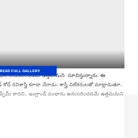
READ FULL GALLERY
ారథిని నియమించడమే ఉత్తమమని సూచిస్తున్నారు. ఈ
 రవిశాస్త్రి కూడా చేరాడు. శాస్త్రి విలేకరులతో మాట్లాడుతూ..
 తప్పేమీ కాదని.. ఇంగ్లాండ్ పంథాను అనుసరించడమే ఉత్తమమని