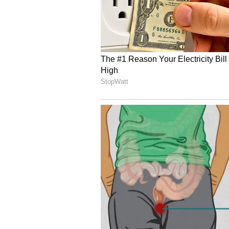
Image credit: PTI
ఒక ఆటగాడు (రోహిత్ ను ఉద్దేశిస్తూ) ఇన్న
నడిపిస్తే టీ20లకు కొత్త సారథిని వెతకాలి.
శాస్త్రి చెప్పినట్టు.. ఇంగ్లాండ్ కు టెస్టులలో