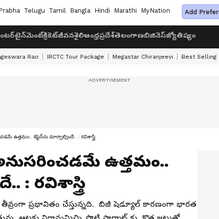
Prabha
Telugu
Tamil
Bangla
Hindi
Marathi
MyNation
Add Prefer
ంటర్‌టైన్‌మెంట్
క్రికెట్
జీవనశైలి
ఆంధ్రప్రదేశ్
తెలంగాణ
బిజినెస్
జ్యోతిష్యం
ageswara Rao
IRCTC Tour Package
Megastar Chiranjeevi
Best Selling
 ఉత్తమం.. కెప్టెన్‌ను మార్చాల్సిందే.. : రవిశాస్త్రి
 అనుసరించడమే ఉత్తమం..
.. : రవిశాస్త్రి
వ్రంగా ప్రభావితం చేస్తున్నది. బిజీ షెడ్యూల్ కారణంగా భారత
్న ఆటకు విరామమిచ్చి పొట్టి ఫార్మాట్ కు కొత్త జట్టుతో