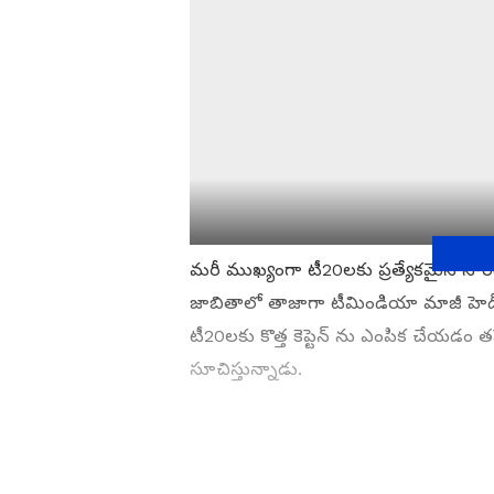
మరీ ముఖ్యంగా టీ20లకు ప్రత్యేకమైన స
జాబితాలో తాజాగా టీమిండియా మాజీ హెడ్ కోచ్
టీ20లకు కొత్త కెప్టెన్ ను ఎంపిక చేయడం
సూచిస్తున్నాడు.