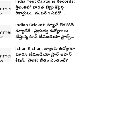
India Test Captains Records:
శ్రీలంకలో భారత టెస్టు కెప్టెన్ల
రికార్డులు.. నంబర్ 1 ఎవరో
తెలుసా?
Indian Cricket: మ్యాచ్ లేకపోతే
డ్యూటీకే.. ప్రభుత్వ ఉద్యోగాలు
చేస్తున్న టాప్ టీమిండియా స్టార్స్
వీరే
Ishan Kishan: బ్యాంకు ఉద్యోగిగా
మారిన టీమిండియా స్టార్ ఇషాన్
కిషన్.. నెలకు జీతం ఎంతంటే?