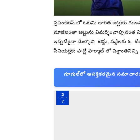
ప్రపంచకప్ లో ఓటమి భారత జట్టుకు గుణపా
మాజీలంతా జట్టును విమర్శించాల్సినంత వి
ఇప్పటికైనా మేల్కొని టెస్టు, వన్డేలకు 
సీనియర్లకు పొట్టి ఫార్మాట్ లో విశ్రాంతినిచ
గూగుల్‌లో ఆసక్తికరమైన సమాచారం కో
2
7