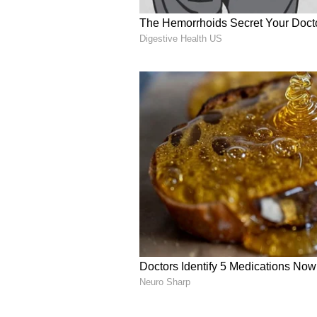
గా ఉన్నాడు.
5
7