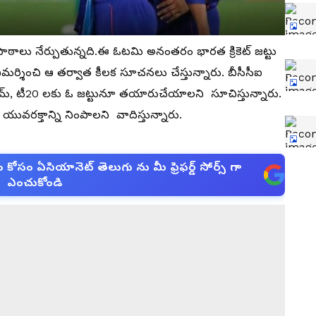
ఠాలు నేర్పుతున్నది.ఈ ఓటమి అనంతరం భారత క్రికెట్ జట్టు
మర్శించి ఆ తర్వాత కీలక సూచనలు చేస్తున్నారు. బీసీసీఐ
ఓ టీమ్, టీ20 లకు ఓ జట్టునూ తయారుచేయాలని సూచిస్తున్నారు.
్చి యువరక్తాన్ని నింపాలని వాదిస్తున్నారు.
సం ఏసియానెట్ తెలుగు ను మీ ఫ్రిఫర్డ్ సోర్స్ గా
ఎంచుకోండి