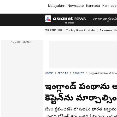
Malayalam
Newsable
Kannada
Kannada
తాజా వార్తలు
ఎ
TRENDING :
Today Rasi Phalalu
Akkineni N
HOME
SPORTS
CRICKET
ఇంగ్లాండ్ పంథాను అనుసరించడమే
ఇంగ్లాండ్ పంథాను
కెప్టెన్‌ను మార్చాల్సిందే
టీ20 ప్రపంచకప్ లో ఓటమి భారత జట్టును తీ
సారథి రోహిత్ శర్మ, ఇతర సీనియర్లు ఆడుతున