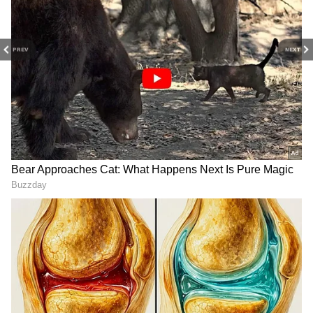
PREV
NEXT
3
6