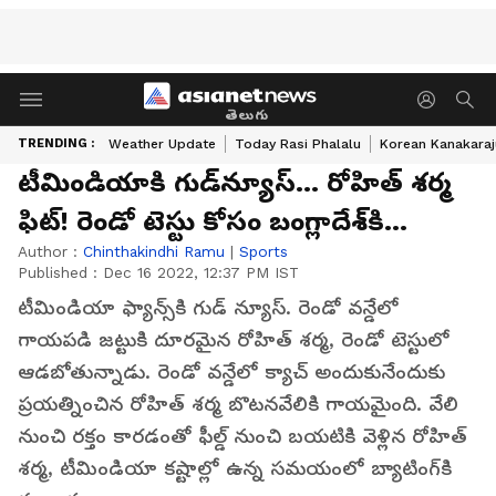
తెలుగు
TRENDING :
Weather Update
Today Rasi Phalalu
Korean Kanakaraj
టీమిండియాకి గుడ్‌న్యూస్... రోహిత్ శర్మ
ఫిట్! రెండో టెస్టు కోసం బంగ్లాదేశ్‌కి...
Author :
Chinthakindhi Ramu
|
Sports
Published :
Dec 16 2022, 12:37 PM IST
టీమిండియా ఫ్యాన్స్‌కి గుడ్ న్యూస్. రెండో వన్డేలో
గాయపడి జట్టుకి దూరమైన రోహిత్ శర్మ, రెండో టెస్టులో
ఆడబోతున్నాడు. రెండో వన్డేలో క్యాచ్ అందుకునేందుకు
ప్రయత్నించిన రోహిత్ శర్మ బొటనవేలికి గాయమైంది. వేలి
నుంచి రక్తం కారడంతో ఫీల్డ్ నుంచి బయటికి వెళ్లిన రోహిత్
శర్మ, టీమిండియా కష్టాల్లో ఉన్న సమయంలో బ్యాటింగ్‌కి