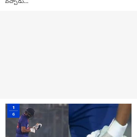
వచ్చాడు...
1
6