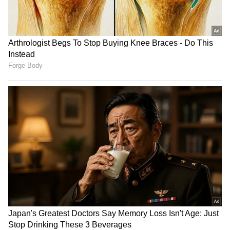
ఆఖరి 2 బంతుల్లో టీమిండియా విజయానికి 12 పరుగులు
కావాల్సి ఉండగా ఐదో బంతికి సిక్సర్ కొట్టిన రోహిత్ శర్మ,
ఆఖరి బంతికి అదే సీన్ రిపీట్
చేయలేకపోయాడు. గాయానికి మెరుగైన చికిత్స
తీసుకునేందుకు రెండో వన్డే అనంతరం ముంబై చేరుకున్న
రోహిత్ శర్మ, పూర్తి ఫిట్‌నెస్ సాధించాడు.