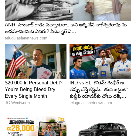
6
రోహిత్ శర్మ కెప్టెన్సీలో మొదటి రెండు వన్డేల్లో ఓడింది
టీమిండియా. తాత్కాలిక సారథి కెఎల్ రాహుల్ కెప్టెన్సీలో
ఓడి, తొలి టెస్టులోనూ పూర్తి ఆధిపత్యం కనబరుస్తోంది.
అయితే రోహిత్ శర్మ రీఎంట్రీతో రాహుల్ మళ్లీ వైస్ కెప్టెన్‌గా
మారబోతున్నాడు...