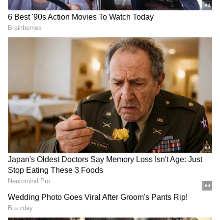
Rohit Sharma
అప్పుడు ఫీల్డ్ వదిలిన రోహిత్, చికిత్స తర్వాత ఆసుపత్రికి
వెళ్లి బొటనవేలికి స్కానింగ్ తీయించుకుని... తిరిగి వచ్చి
బ్యాటింగ్ చేశాడు. లోయర్ ఆర్డర్‌లో బ్యాటింగ్‌కి వచ్చి 28
బంతుల్లో 3 ఫోర్లు, 5 సిక్సర్లతో 51 పరుగులు చేసి చివరి
బంతి వరకూ పట్టువదలని పోరాటం ప్రదర్శించాడు హిట్
మ్యాన్...