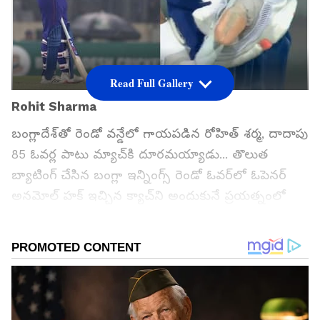
Read Full Gallery
Rohit Sharma
బంగ్లాదేశ్‌తో రెండో వన్డేలో గాయపడిన రోహిత్ శర్మ, దాదాపు
85 ఓవర్ల పాటు మ్యాచ్‌కి దూరమయ్యాడు... తొలుత
బ్యాటింగ్ చేసిన బంగ్లా ఇన్నింగ్స్ రెండో ఓవర్‌లో ఓపెనర్
అనమోల్ హక్ ఇచ్చిన క్యాచ్‌ని అందుకునే ప్రయత్నంలో
రోహిత్ శర్మ చేతికి గాయమైంది...
గూగుల్‌లో ఆసక్తికరమైన సమాచారం కోసం ఏసియానెట్ తెలుగు
ను మీ ఫ్రిఫర్డ్ సోర్స్ గా ఎంచుకోండి