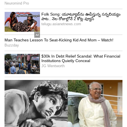
4
6
తాను పూర్తి ఫిట్‌గా ఉన్నానని, రెండో టెస్టు ఆడతానని
రోహిత్ శర్మ, బీసీసీఐతో చెప్పినట్టు సమాచారం... దీంతో
రోహిత్ త్వరలో బంగ్లాదేశ్‌కి పయనం కాబోతున్నాడు.
5