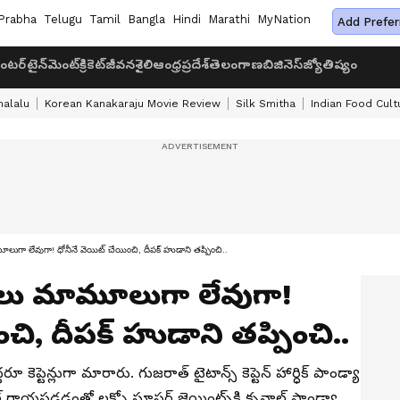
Prabha
Telugu
Tamil
Bangla
Hindi
Marathi
MyNation
Add Prefer
ంటర్‌టైన్‌మెంట్
క్రికెట్
జీవనశైలి
ఆంధ్రప్రదేశ్
తెలంగాణ
బిజినెస్
జ్యోతిష్యం
halalu
Korean Kanakaraju Movie Review
Silk Smitha
Indian Food Cult
ూలుగా లేవుగా! ధోనీనే వెయిట్ చేయించి, దీపక్ హుడాని తప్పించి..
ెకలు మామూలుగా లేవుగా!
చి, దీపక్ హుడాని తప్పించి..
ూ కెప్టెన్లుగా మారారు. గుజరాత్ టైటాన్స్ కెప్టెన్ హార్ధిక్ పాండ్యా
ల్ గాయపడడంతో లక్నో సూపర్ జెయింట్స్‌కి కృనాల్ పాండ్యా