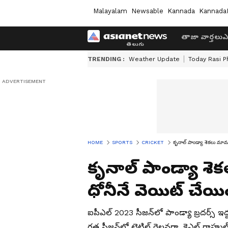
Malayalam
Newsable
Kannada
Kannada
తాజా వార్తలు
ఎ
TRENDING :
Weather Update
Today Rasi P
HOME
SPORTS
CRICKET
కృనాల్ పాండ్యా శెకలు మామ
కృనాల్ పాండ్యా శ
ధోనీనే వెయిట్ చేయిం
ఐపీఎల్ 2023 సీజన్‌లో పాండ్యా బ్రదర్స్ ఇద్దర
గత సీజన్‌లో టైటిల్ గెలవగా, కెఎల్ రాహు