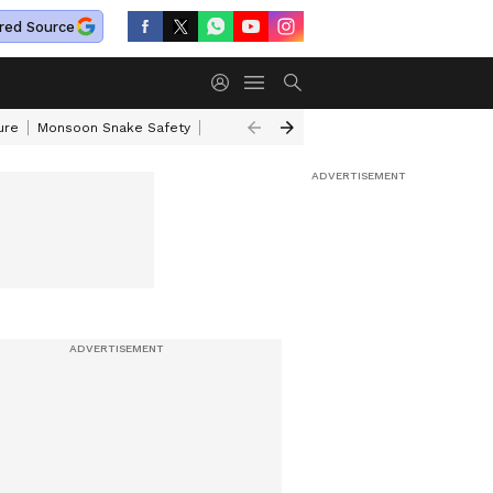
red Source
ure
Monsoon Snake Safety
Akkineni Nageswara Rao
IRCTC Tour Pac