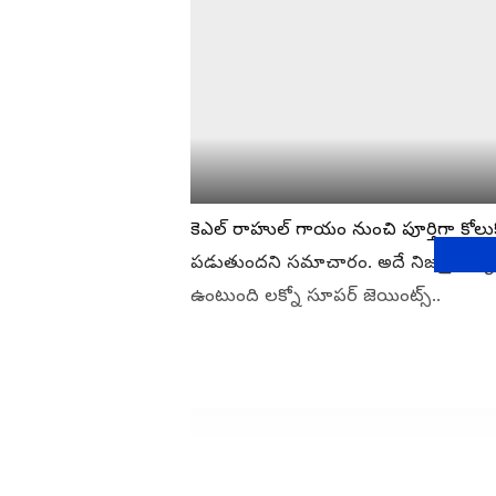
కెఎల్ రాహుల్ గాయం నుంచి పూర్తిగా క
పడుతుందని సమాచారం. అదే నిజమైతే కృనాల్ 
ఉంటుంది లక్నో సూపర్ జెయింట్స్..