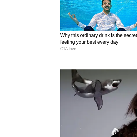
తాత్కాలిక సారథిగా బాధ్యతలు అందుకున్న కృ
ఎదురుచూసేలా చేశాడు. వర్షం కారణంగా టాస
చేరుకున్నా, కృనాల్ పాండ్యా మాత్రం చాలా త