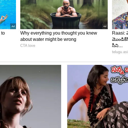
నాల్ పాండ్యా, చెన్నై సూపర్ కింగ్స్‌తో మ్యాచ్‌లో ధోనీని
్ కాస్త ఆలస్యమైంది. ధోనీతో పాటు రిఫరీ మైదానంలోకి
ీరిగ్గా వచ్చాడు..