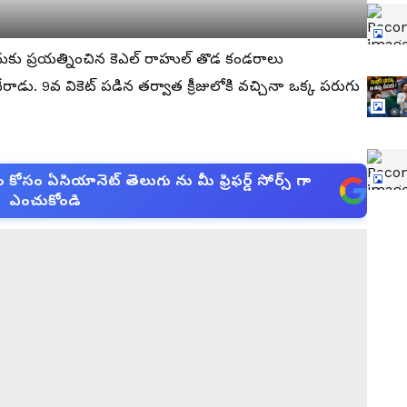
ందుకు ప్రయత్నించిన కెఎల్ రాహుల్ తొడ కండరాలు
డు. 9వ వికెట్ పడిన తర్వాత క్రీజులోకి వచ్చినా ఒక్క పరుగు
సం ఏసియానెట్ తెలుగు ను మీ ఫ్రిఫర్డ్ సోర్స్ గా
ఎంచుకోండి