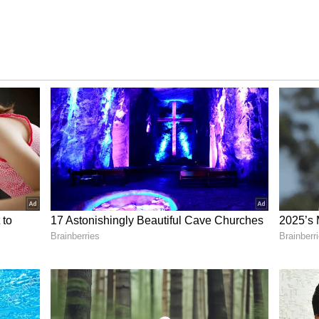
కాస్త ఓవర్‌గా రియాక్ట్ అవుతూ ఉంటాడు. బౌలింగ్ చేసినా, క్యాచ్
ాప్ చేసినా కృనాల్ పాండ్యా చేసే ఓవరాక్షన్ గురించి మీమ్స్ తెగ