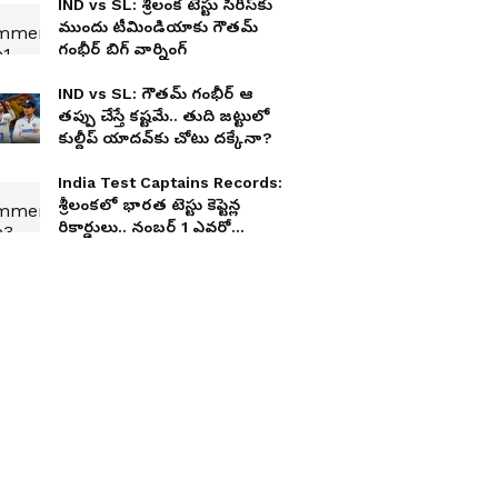
IND vs SL: శ్రీలంక టెస్టు సిరీస్‌కు
ముందు టీమిండియాకు గౌతమ్
గంభీర్ బిగ్ వార్నింగ్
IND vs SL: గౌతమ్ గంభీర్ ఆ
తప్పు చేస్తే కష్టమే.. తుది జట్టులో
కుల్దీప్ యాదవ్‌కు చోటు దక్కేనా?
India Test Captains Records:
శ్రీలంకలో భారత టెస్టు కెప్టెన్ల
రికార్డులు.. నంబర్ 1 ఎవరో
తెలుసా?