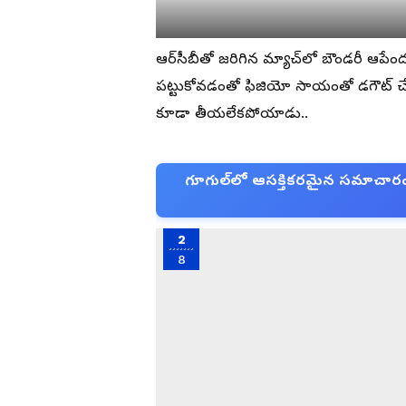
ఆర్‌సీబీతో జరిగిన మ్యాచ్‌లో బౌండరీ ఆపే
పట్టుకోవడంతో ఫిజియో సాయంతో డగౌట్ చేరా
కూడా తీయలేకపోయాడు..
గూగుల్‌లో ఆసక్తికరమైన సమాచారం కో
2
8