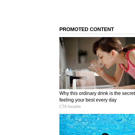
సాధారణంగానే కృనాల్ పాండ్యా ప్రతీదానికి 
పట్టినా, సిక్సర్ కొట్టనా, ఆఖరికి క్యాచ్ డ్ర
వైరల్ అవుతూ ఉంటాయి...
4
8