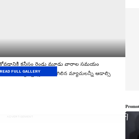
ోలుకోవడానికి కనీసం రెండు మూడు వారాల సమయం
READ FULL GALLERY
పాండ్యా కెప్టెన్సీలోనే మిగిలిన మ్యాచులన్నీ ఆడాల్సి