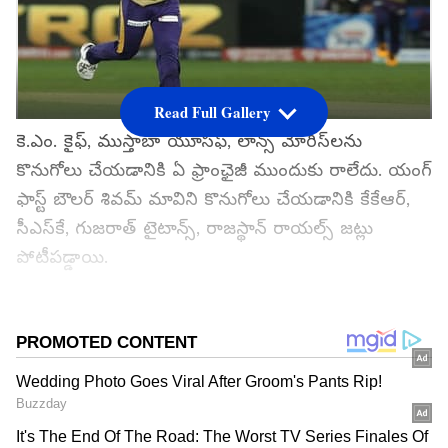
Read Full Gallery
కె.ఎం. కైఫ్, ముస్తాబా యూసఫ్, లాన్స్ మోరిస్‌లను
కొనుగోలు చేయడానికి ఏ ఫ్రాంఛైజీ ముందుకు రాలేదు. యంగ్
ఫాస్ట్ బౌలర్ శివమ్ మావిని కొనుగోలు చేయడానికి కేకేఆర్,
సీఎస్‌కే, గుజరాత్ టైటాన్స్, రాజస్థాన్ రాయల్స్ జట్లు
పోటీపడ్డాయి.
గూగుల్‌లో ఆసక్తికరమైన సమాచారం కోసం ఏసియానెట్
తెలుగు ను మీ ఫ్రిఫర్డ్ సోర్స్ గా ఎంచుకోండి