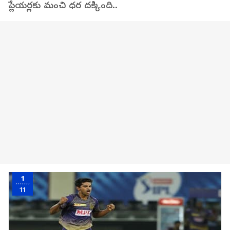
ప్లేయర్లకు మంచి ధర దక్కింది..
1
11