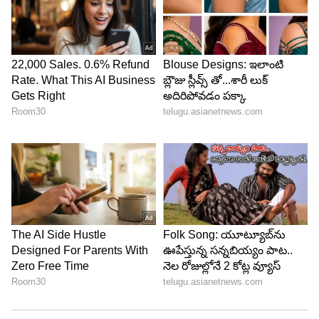
అరోరాని కొనుగోలు చేయడానికి కేకేఆర్, లక్నో పోటీపడ్డాయి.
రూ.60 లక్షలకు వైభవ్‌ని కొనుగోలు చేసింది కేకేఆర్...
ఫాస్ట్ బౌలర్ యష్ ఠాకూర్‌ని లక్నో జట్టు రూ.45 లక్షలకు
కొనుగోలు చేసింది.