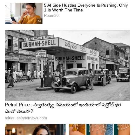
చేసింది ఆర్‌సీబీ...
5
11
తెలుగు వికెట్ కీపర్ కెఎస్ భరత్ కోసం సీఎస్‌కే, గుజరాత్
టైటాన్స్ పోటీపడ్డాయి. రూ.1 కోటి 20 లక్షలకు కోన శ్రీకర్
భరత్‌ని దక్కించుకుంది గుజరాత్ టైటాన్స్..
ఉపేంద్ర సింగ్ యాదవ్‌ని రూ.25 లక్షలకు కొనుగోలు చేసింది
సన్‌రైజర్స్ హైదరాబాద్. యంగ్ సెన్సేషన్ మహ్మద్
అజారుద్దీన్‌ని ఏ ఫ్రాంఛైజీ కొనుగోలు చేయలేదు. వైభవ్