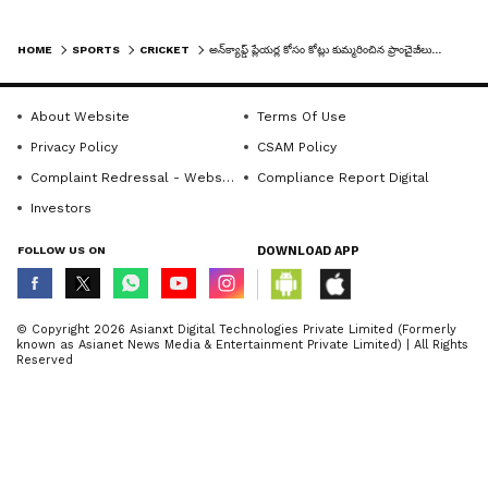
6
11
HOME
SPORTS
CRICKET
అన్‌క్యాప్డ్ ప్లేయర్ల కోసం కోట్లు కుమ్మరించిన ఫ్రాంచైజీలు... శివమ్ మావి, ముకేశ్ కుమార్‌లకు భారీ ధర..
About Website
Terms Of Use
Privacy Policy
CSAM Policy
Complaint Redressal - Website
Compliance Report Digital
Investors
Narayan Jagadeesan
FOLLOW US ON
DOWNLOAD APP
విజయ్ హాజారే ట్రోఫీలో రికార్డు లెవెల్లో దుమ్మురేపిన
నారాయణ్ జగదీశన్ కోసం కేకేఆర్, సీఎస్‌కే పోటీపోటీగా
© Copyright 2026 Asianxt Digital Technologies Private Limited (Formerly
known as Asianet News Media & Entertainment Private Limited) | All Rights
బిడ్డింగ్ చేశాయి. ఎన్ జగదీశన్‌ని రూ.90 లక్షలకు
Reserved
కొనుగోలు చేసింది కోల్‌కత్తా నైట్‌రైడర్స్...
7
11