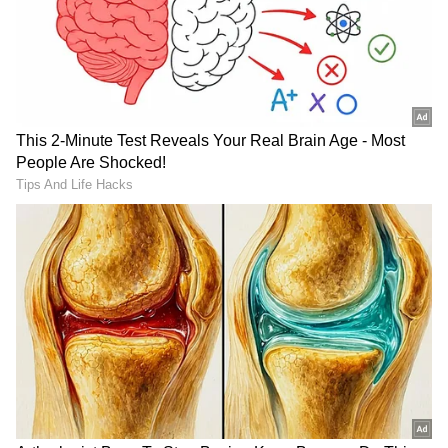
టైటాన్స్. కేకేఆర్ తరుపున ఆడిన శివమ్ మావి, ఢిల్లీ
క్యాపిటల్స్‌తో జరిగిన మ్యాచ్‌లో పృథ్వీ షాకి మొదటి
ఓవర్‌లోనే ఆరుకి ఆరు ఫోర్లు ఇచ్చాడు...
3
11