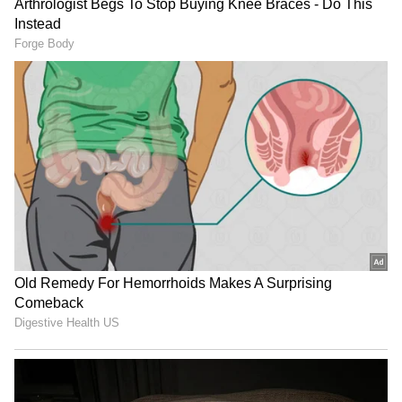
గత సీజన్‌లో సీఎస్‌కే తరుపున ఆడిన ముకేశ్ కుమార్
చౌదరిని కొనుగోలు చేయడానికి చెన్నై సూపర్ కింగ్స్, ఢిల్లీ
క్యాపిటల్స్, పంజాబ్ కింగ్స్ పోటీపడ్డాయి. రూ.5 కోట్ల 50
లక్షలకు ముకేశ్ కుమార్‌ని సొంతం చేసుకుంది ఢిల్లీ
క్యాపిటల్స్..