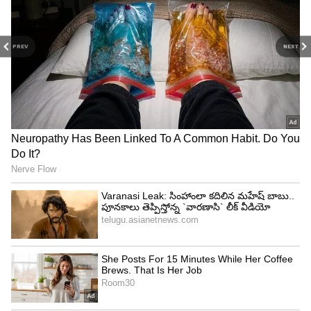
PREV
NEXT
4
11
చింతల్ గాంధీ, ఇజార్‌హక్ నవీద్, ఎస్ మిథున్, గత సీజన్లలో
పంజాబ్ కింగ్స్‌కి ఆడిన మురుగన్ అశ్విన్, సన్‌రైజర్స్ ఆడిన
శ్రేయాస్ గోపాల్... అమ్ముడుపోని ప్లేయర్ల జాబితాలో
చేరిపోయారు. హిమాన్షు శర్మను రూ.20 కోట్లకు కొనుగోలు