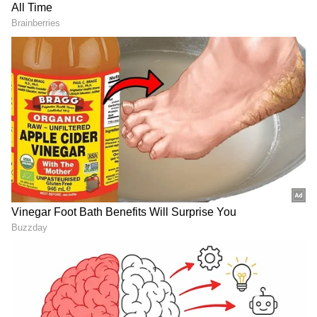
2
11
రూ.6 కోట్లకు శివమ్ మావిని కొనుగోలు చేసింది గుజరాత్