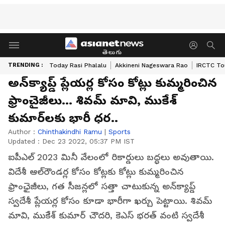
తెలుగు
TRENDING :
Today Rasi Phalalu
Akkineni Nageswara Rao
IRCTC To
అన్‌క్యాప్డ్ ప్లేయర్ల కోసం కోట్లు కుమ్మరించిన
ఫ్రాంచైజీలు... శివమ్ మావి, ముకేశ్
కుమార్‌లకు భారీ ధర..
Author :
Chinthakindhi Ramu
|
Sports
Updated :
Dec 23 2022, 05:37 PM IST
ఐపీఎల్ 2023 మినీ వేలంలో రికార్డులు బద్ధలు అవుతాయి.
విదేశీ ఆల్‌రౌండర్ల కోసం కోట్లకు కోట్లు కుమ్మరించిన
ఫ్రాంఛైజీలు, గత సీజన్లలో సత్తా చాటుకున్న అన్‌క్యాప్డ్
స్వదేశీ ప్లేయర్ల కోసం కూడా భారీగా ఖర్చు పెట్టాయి. శివమ్
మావి, ముకేశ్ కుమార్ చౌదరి, కెఎస్ భరత్ వంటి స్వదేశీ