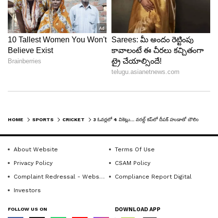
HOME
SPORTS
CRICKET
3 ఓవర్లలో 4 వికెట్లు... వరల్డ్ కప్‌లో దీపక్ హుడాతో బౌలింగ్ వేయించి ఉన్నా పోయేదిగా...
6
9
About Website
Terms Of Use
Privacy Policy
CSAM Policy
Complaint Redressal - Website
Compliance Report Digital
Investors
FOLLOW US ON
DOWNLOAD APP