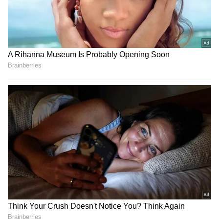
Image credit: Getty
192 పరుగుల లక్ష్యఛేదనలో న్యూజిలాండ్ జట్టు 126
పరుగులకే ఆలౌట్ అయ్యింది. ఇన్నింగ్స్‌ రెండో బంతికే ఫిన్
ఆలెన్‌ని భువీ అవుట్ చేయగా కెప్టెన్ కేన్ విలియంసన్ 52
బంతుల్లో 4 ఫోర్లు, 2 సిక్సర్లతో 61 పరుగులు చేసి
ఒంటరిపోరాటం చేశాడు..