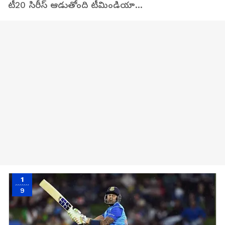
టీ20 సిరీస్ ఆడుతోంది టీమిండియా...
1
9