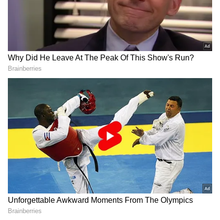
Time Southee
ఇన్నింగ్స్ ఆఖరి ఓవర్ వేసిన టిమ్ సౌథీ, వరుస బంతుల్లో
హార్ధిక్ పాండ్యా, దీపక్ హుడా, వాషింగ్టన్ సుందర్‌లను
అవుట్ చేసి హ్యాట్రిక్ సాధించాడు. ఒకే టీ20 మ్యాచ్‌లో
సెంచరీ, హ్యాట్రిక్ నమోదు కావడం ఇదే మొట్టమొదటిసారి...