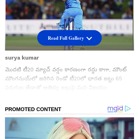
Read Full Gallery
surya kumar
మొదటి టీ20 మ్యాచ్ వర్షం కారణంగా రద్దు కాగా, మౌంట్
మౌంగనుయ్‌లో జరిగిన రెండో టీ20లో భారత జట్టు 65
పరుగుల తేడాతో ఆతిథ్య జట్టుపై ఘన విజయం
అందుకుంది. తొలుత బ్యాటింగ్ చేసిన టీమిండియా,
సూర్యకుమార్ యాదవ్ సెంచరీ కారణంగా 191 పరుగుల
భారీ స్కోరు చేసింది...
గూగుల్‌లో ఆసక్తికరమైన సమాచారం కోసం ఏసియానెట్ తెలుగు
ను మీ ఫ్రిఫర్డ్ సోర్స్ గా ఎంచుకోండి