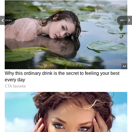
PREV
NEXT
3
9