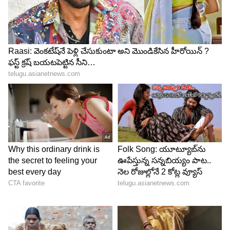
5
9
కొన్నాళ్లుగా టీమిండియాని వేధిస్తున్న ఇన్నింగ్స్ 19వ ఓవర్‌లో
బంతిని అందుకున్న హుడా... ఇష్ సోధీ, టిమ్ సౌథీలను
వరుస బంతుల్లో అవుట్ చేశాడు. ఆ తర్వాతి బంతికి లూకీ
ఫర్గూసన్ సింగిల్ తీయగా ఐదో బంతికి మిల్నేని అవుట్ చేసి
న్యూజిలాండ్ ఇన్నింగ్స్‌కి తెరదించాడు దీపక్ హుడా...