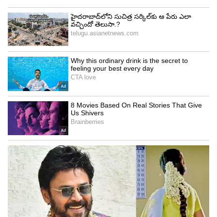
4
9
బ్యాటింగ్‌లో డకౌట్ అయిన దీపక్ హుడా, బౌలింగ్‌లో మాత్రం
హ్యాట్రిక్ తీసే ఛాన్స్‌ని తృటిలో మిస్ అయ్యాడు. మొదటి
ఓవర్‌లో 6 పరుగులు ఇచ్చిన దీపక్ హుడా, తన రెండో
ఓవర్‌లో 3 పరుగులిచ్చి డేంజరస్ బ్యాటర్ డార్ల్ మిచెల్‌ని
పెవిలియన్ చేర్చాడు.