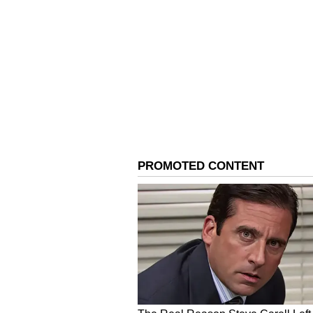
3
6
Image Credit :
X/EmiratesCricket