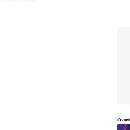
్‌కు దిగిన సౌదీ అరేబియా జట్టుకు యూఏఈ బౌలర్లు చుక్కలు
అరేబియా టీమ్ 15.3 ఓవర్లలో కేవలం 27 పరుగులకే ఆలౌట్
క్కరు కూడా రెండంకెల స్కోరు దాటలేకపోయారు. 10 మంది
రారు. సౌదీ అరేబియా కెప్టెన్ మషాల్ వకాస్ చేసిన 9 పరుగులే ఆ
ఎంత ఘోరంగా ఉందో అర్థం చేసుకోవచ్చు.
్యవంశీ
IRCTC South India Tour: ఒక్క
. కోహ్లీని
టికెట్‌తో రామేశ్వరం, అరుణాచలం
ర్ ఎవరో
సహా 7 పుణ్యక్షేత్రాల దర్శనం..
ఐఆర్‌సీటీసీ బంపర్ ఆఫర్