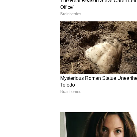
కేవలం 5 బంతుల్లోనే టార్గెట్ ఫ
సౌదీ అరేబియా నిర్దేశించిన 28 పరుగుల చిన
పట్టలేదు. మొదటి ఓవర్ ముగియక ముందే మ
అమీర్ వేసిన మొదటి ఓవర్‌లోనే ఏకంగా 11 ఎ
ఉన్నాయి.
దీంతో యూఏఈ పని చాలా ఈజీ అయిపోయిం
ఎదుర్కొని 2 ఫోర్లు, 1 సిక్సర్‌తో దుమ్మురే
జట్టుకు చరిత్రాత్మక విజయాన్ని అందించింది