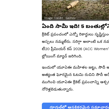
Image Credit :
Gemini
ఏంది సామీ ఇది! 5 బంతుల్లో
క్రికెట్ ప్రపంచంలో ఎన్నో రికార్డులు సృష్టిస
అస్సలు నమ్మలేరు. సరిగ్గా అలాంటి ఒక నమ్మలేన
టీ20 ప్రీమియర్ కప్ 2026 (ACC Women'
బ్లోయింగ్ మ్యాచ్ జరిగింది.
ఇందులో యూఏఈ మహిళల జట్టు, సౌదీ అరేబియ
అత్యంత ఘోరమైన ఓటమి రుచిని సౌదీ అరేబ
ముగించి యూఏఈ క్రికెట్ ప్రపంచాన్ని ఆశ్చర్య
నోరెళ్లబెడుతున్నారు.
గూగుల్‌లో ఆసక్తికరమైన సమాచారం కో