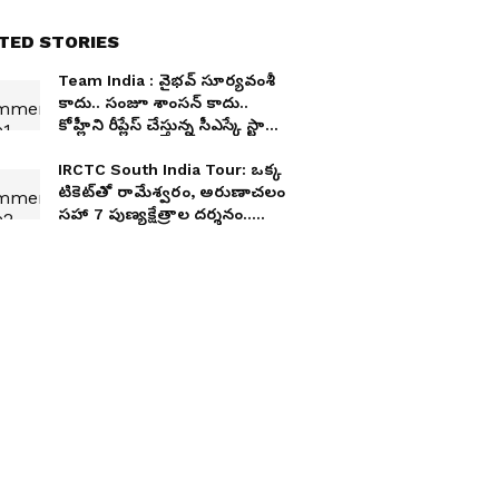
TED STORIES
Team India : వైభవ్ సూర్యవంశీ
కాదు.. సంజూ శాంసన్ కాదు..
కోహ్లీని రీప్లేస్ చేస్తున్న సీఎస్కే స్టార్
ఎవరో తెలుసా?
IRCTC South India Tour: ఒక్క
టికెట్‌తో రామేశ్వరం, అరుణాచలం
సహా 7 పుణ్యక్షేత్రాల దర్శనం..
ఐఆర్‌సీటీసీ బంపర్ ఆఫర్