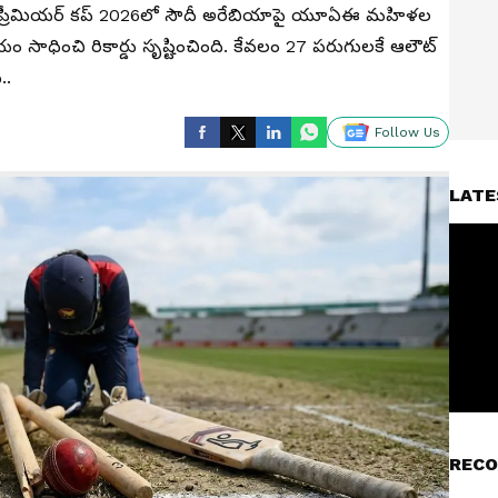
ీ20 ప్రీమియర్ కప్ 2026లో సౌదీ అరేబియాపై యూఏఈ మహిళల
యం సాధించి రికార్డు సృష్టించింది. కేవలం 27 పరుగులకే ఆలౌట్
..
Follow Us
LATE
RECO