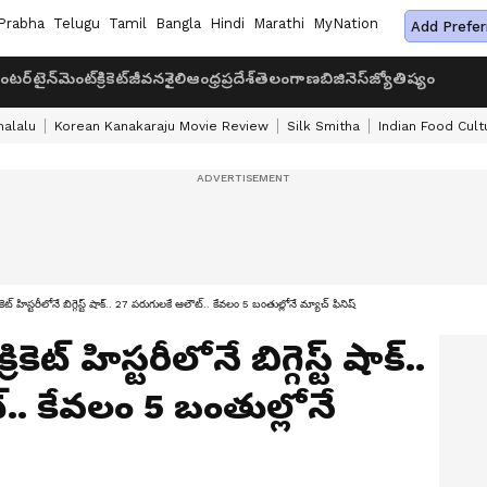
Prabha
Telugu
Tamil
Bangla
Hindi
Marathi
MyNation
Add Prefer
ంటర్‌టైన్‌మెంట్
క్రికెట్
జీవనశైలి
ఆంధ్రప్రదేశ్
తెలంగాణ
బిజినెస్
జ్యోతిష్యం
halalu
Korean Kanakaraju Movie Review
Silk Smitha
Indian Food Cult
హిస్టరీలోనే బిగ్గెస్ట్ షాక్.. 27 పరుగులకే ఆలౌట్.. కేవలం 5 బంతుల్లోనే మ్యాచ్ ఫినిష్
ెట్ హిస్టరీలోనే బిగ్గెస్ట్ షాక్..
.. కేవలం 5 బంతుల్లోనే