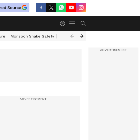
red Source
ure
Monsoon Snake Safety
Akkineni Nageswara Rao
IRCTC Tour Pac