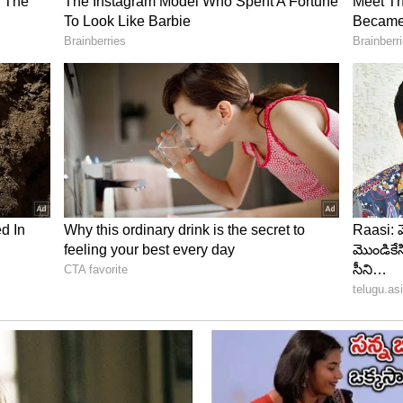
ినిష్
్న లక్ష్యాన్ని చేధించడానికి యూఏఈ జట్టుకు అస్సలు టైం
్యాచ్ క్లోజ్ అయిపోయింది. సౌదీ అరేబియా బౌలర్ మహ్ నూర్
క్స్‌ట్రాలు వచ్చాయి. ఇందులో 10 వైడ్‌లు, ఒక నో-బాల్
ది. యూఏఈ కెప్టెన్ ఈషా ఓజా కేవలం 5 బంతులు మాత్రమే
పింది. ఆమె 15 పరుగులతో నాటౌట్‌గా నిలిచి 0.5 ఓవర్లలోనే
.