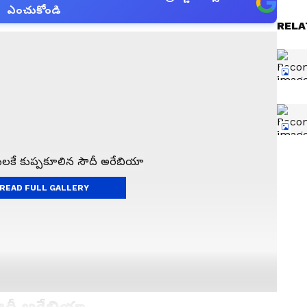
ఎంచుకోండి
RELA
READ FULL GALLERY
ౌదీ అరేబియా