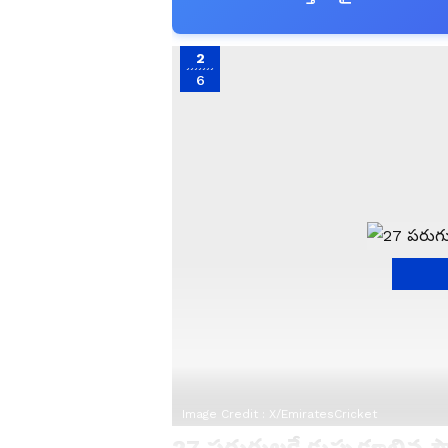
2
6
Image Credit :
X/EmiratesCricket
27 పరుగులకే కుప్పకూలిన స