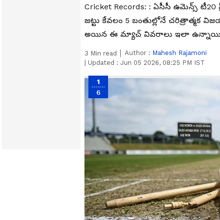
Cricket Records: : ఏసీసీ ఉమెన్స్ ట
జట్టు కేవలం 5 బంతుల్లోనే చరిత్రాత్మక విజ
అయిన ఈ మ్యాచ్ వివరాలు ఇలా ఉన్నాయి
Author :
Mahesh Rajamoni
3
Min read
|
Updated :
Jun 05 2026, 08:25 PM IST
1
6