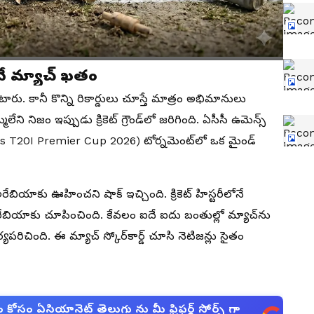
నే మ్యాచ్ ఖతం
్తుంటారు. కానీ కొన్ని రికార్డులు చూస్తే మాత్రం అభిమానులు
ి నిజం ఇప్పుడు క్రికెట్ గ్రౌండ్‌లో జరిగింది. ఏసీసీ ఉమెన్స్
s T20I Premier Cup 2026) టోర్నమెంట్‌లో ఒక మైండ్
ాకు ఊహించని షాక్ ఇచ్చింది. క్రికెట్ హిస్టరీలోనే
ియాకు చూపించింది. కేవలం ఐదే ఐదు బంతుల్లో మ్యాచ్‌ను
పరిచింది. ఈ మ్యాచ్ స్కోర్‌కార్డ్ చూసి నెటిజన్లు సైతం
సం ఏసియానెట్ తెలుగు ను మీ ఫ్రిఫర్డ్ సోర్స్ గా