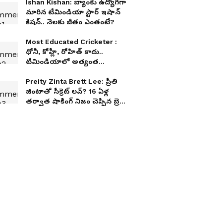
Ishan Kishan: బ్యాంకు ఉద్యోగిగా
మారిన టీమిండియా స్టార్ ఇషాన్
కిషన్.. నెలకు జీతం ఎంతంటే?
Most Educated Cricketer :
ధోనీ, కోహ్లీ, రోహిత్ కాదు..
టీమిండియాలో అత్యంత
విద్యావంతుడైన క్రికెటర్ ఎవరో
తెలుసా?
Preity Zinta Brett Lee: ప్రీతి
జింటాతో సీక్రెట్ లవ్? 16 ఏళ్ల
తర్వాత షాకింగ్ నిజం చెప్పిన బ్రెట్
లీ