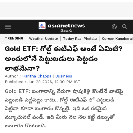
తెలుగు
TRENDING :
Weather Update
Today Rasi Phalalu
Korean Kanakaraj
Gold ETF: గోల్డ్ ఈటీఎఫ్ అంటే ఏమిటి?
అందులోనే పెట్టుబడులు పెట్టడం
లాభమేనా?
Author :
Haritha Chappa
|
Business
Published :
Jun 28 2026, 12:30 PM IST
Gold ETF: బంగారాన్ని నేరుగా షాపుకెళ్లి కొంటేనే వాటిపై
పెట్టుబడి పెట్టినట్టు కాదు.. గోల్డ్ ఈటీఎఫ్ లో పెట్టుబడి
పెట్టినా కూడా బంగారం కొన్నట్టే. ఇది ఒక రకమైన
మ్యూచువల్ ఫండ్. ఇది మీరు నెల నెల కట్టే డబ్బుతో
బంగారం కొంటుంది.