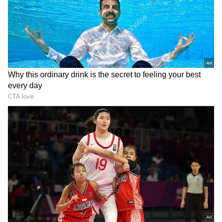
Related Articles
Mutton Paya: కుక్కర్లో మటన్ పాయా సింపుల్ గా
ఇలా వండేయండి.. రెసిపీ ఇదిగో
Brahma Sarovaram: జీవితంలో ఒక్కసారైనా
బ్రహ్మసరోవరం చూసి రండి.. ఈ పవిత్ర సరస్సు
ఎక్కుడుందంటే?
3