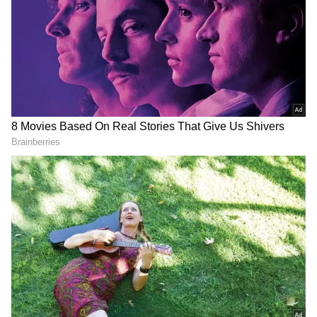
2
3
Image Credit :
Getty
గోల్డ్ ఈటీఎఫ్ తో ప్రయోజనాలు ఏమిటి?
గోల్డ్ ETFలో పెట్టుబడి పెట్టడం వల్ల అనేక ప్రయోజనాలు
ఉన్నాయి. ముందుగా బంగారం స్వచ్ఛత గురించి ఎలాంటి
సందేహం ఉండదు. ఇంట్లో లేదా బ్యాంక్ లాకర్‌లో బంగారం
భద్రపరచాల్సిన అవసరం ఉండదు. దొంగతనం, పోవడం
వంటి ప్రమాదాలు కూడా ఉండవు. అవసరమైనప్పుడు స్టాక్