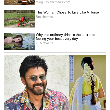
ఇతర పెట్టుబడుల్లో విభజిస్తే రిస్క్ తగ్గుతుంది. సరైన
ప్రణాళికతో గోల్డ్ ETFలో పెట్టుబడి పెడితే బంగారాన్ని
భౌతికంగా కొనుగోలు చేయకుండానే దాని విలువ పెరుగుదల
ప్రయోజనాన్ని పొందవచ్చు. అందుకే ఆధునిక
పెట్టుబడిదారులలో గోల్డ్ ETFలు వేగంగా పెరిగాయి.