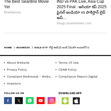
డిజిటర్ మీడియాలో 18 ఏళ్ల అనుభవం ఉంది. ఏసియా నెట్ లైఫ్
బంగారం
స్టైల్, బిజినెస్, ఓటీటీ మూవీ కంటెంట్, ఆస్ట్రాలజీ కంటెంట్ రాస్తారు.
Follow Us
HOME
BUSINESS
GOLD ETF: గోల్డ్ ఈటీఎఫ్ అంటే ఏమిటి? అందులోనే పెట్టుబడులు పెట్టడం లాభమేనా?
About Website
Terms Of Use
Privacy Policy
CSAM Policy
Complaint Redressal - Website
Compliance Report Digital
Investors
FOLLOW US ON
DOWNLOAD APP