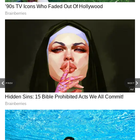
మార్కెట్‌లో యూనిట్లను సులభంగా విక్రయించి నగదుగా
మార్చుకోవచ్చు. చిన్న మొత్తాలతో కూడా పెట్టుబడి
ప్రారంభించే అవకాశం ఉంటుంది. అంతేకాకుండా
ఆభరణాలు కొనుగోలు చేసినప్పుడు ఉండే మేకింగ్ చార్జీలు,
వేస్టేజ్ వంటి అదనపు ఖర్చులు కూడా ఇందులో ఉండవు.
అందుకే దీర్ఘకాలిక పెట్టుబడిగా చాలామంది దీనిని
ఎంచుకుంటున్నారు.
PREV
NEXT