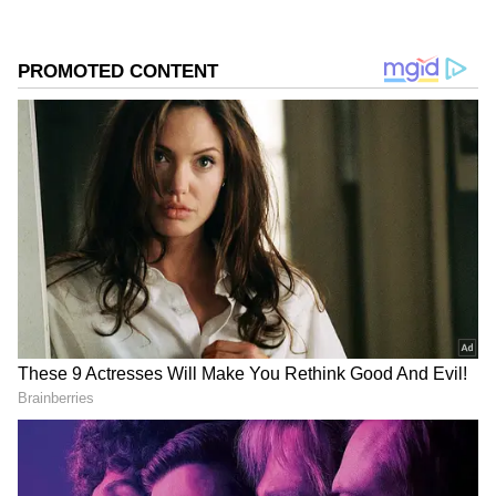
అవకాశం ఉంటుంది. ఇటీవల ప్రపంచంలోని ఆర్థిక
పరిస్థితుల్లో అనిశ్చితి, మార్కెట్లలో ఒడిదుడుకుల కారణంగా
భారతీయులు గోల్డ్ ETFలపై ఎక్కువ ఆసక్తి చూపుతున్నారు.
గూగుల్‌లో ఆసక్తికరమైన సమాచారం కోసం ఏసియానెట్ తెలుగు
ను మీ ఫ్రిఫర్డ్ సోర్స్ గా ఎంచుకోండి