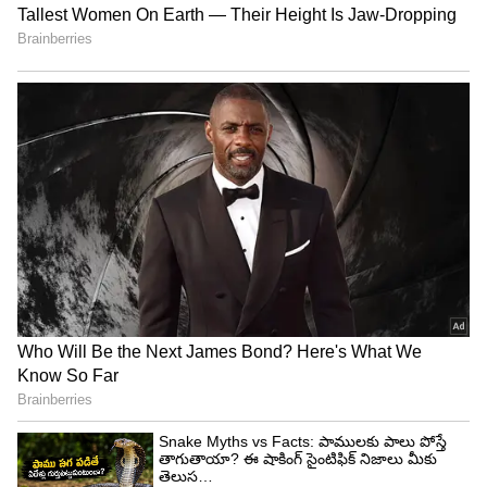
3
Image Credit :
Getty
ఈ విషయాలు తెలుసుకోండి
అయితే గోల్డ్ ETFలో పెట్టుబడి పెట్టేముందు కొన్ని
విషయాలు తెలుసుకోవాలి. దీనిలో వచ్చే లాభం పూర్తిగా
బంగారం ధరలపై ఆధారపడి ఉంటుంది. బంగారం ధరలు
తగ్గితే పెట్టుబడి విలువ కూడా తగ్గవచ్చు. అలాగే ఇది
పూర్తిగా రిస్క్ లేనిదని అనుకోకూడదు. ఆర్థిక నిపుణుల
అభిప్రాయం ప్రకారం మొత్తం పెట్టుబడిలో సుమారు 5 నుంచి
15 శాతం వరకు మాత్రమే గోల్డ్ ETFలకు కేటాయించడం
మంచిది. మిగిలిన మొత్తాన్ని ఈక్విటీ, డెట్ ఫండ్లు లేదా