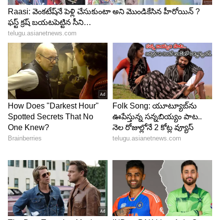
LATEST VIDEOS
ABOUT THE AUTHOR
Haritha Chappa
HC
హరిత ఏసియా నెట్‌లో చీఫ్ సబ్ ఎడిటర్ గా పనిచేస్తున్నారు.
జర్నలిజంలో పీజీ పూర్తి చేశారు. ఈనాడు, సమయం, ఆంధ్రజ్యోతి,
ఏబీపీ నెట్ వర్క్, హిందూస్థాన్ టైమ్స్ లో పనిచేశారు. ప్రింట్,