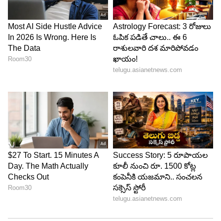
ప్రభావితం చేస్తున్న కీలక అంశాలుగా చెబుతున్నారు.
అయితే ఒక విషయం గుర్తుంచుకోవాలి. నగరాన్ని బట్టి,
జ్యువెలరీ షాపును బట్టి ధరల్లో స్వల్ప తేడాలు ఉండవచ్చు.
స్థానిక పన్నులు, మేకింగ్ ఛార్జీలు, ఇతర వ్యయాల కారణంగా
తుది ధర మారే అవకాశం ఉంటుంది. కాబట్టి కొనుగోలు
ముందు మీ ప్రాంతంలోని జ్యువెలరీ షాపులో తాజా రేట్లను
ఒకసారి చెక్ చేసుకోవడం మంచిది.
LATEST VIDEOS