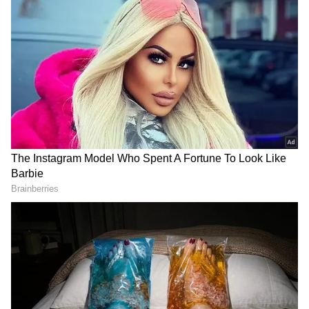
Image Credit :
Getty
రూ.1,45,910కు చేరిన బంగారం
దేశీయ బులియన్ మార్కెట్‌లో ఈరోజు గోల్డ్ రేట్స్ భారీగా
తగ్గాయి. ముఖ్యంగా హైదరాబాద్ మార్కెట్‌లో 24 క్యారెట్ల 10
గ్రాముల బంగారం ధరలో గణనీయమైన తగ్గుదల
నమోదైంది. ప్రస్తుతం 10 గ్రాముల 24 క్యారెట్ల గోల్డ్ ధర
రూ.1,45,910 వద్ద కొనసాగుతోంది. గత ట్రేడింగ్ సెషన్‌తో
పోలిస్తే ఇది రూ.2,070 తగ్గింది.
అలాగే ఆభరణాల తయారీలో ఎక్కువగా ఉపయోగించే 22
క్యారెట్ల బంగారం ధర కూడా తగ్గింది. 10 గ్రాముల 22
క్యారెట్ల గోల్డ్ ప్రస్తుతం రూ.1,33,750 వద్ద అందుబాటులో
ఉంది. ఈ విభాగంలో ధర రూ.1,900 మేర తగ్గడంతో పెళ్లిళ్లు,
శుభకార్యాల కోసం నగలు కొనుగోలు చేయాలనుకునే