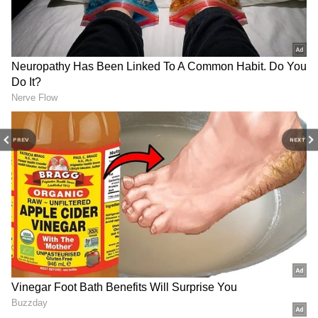
కుటుంబాలకు ఇది కొంత ఉపశమనంగా మారింది.
PREV
NEXT