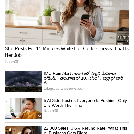
ఇక వెండి విషయానికి వస్తే.. బంగారం కంటే ఎక్కువగా ధర
పడిపోయింది. కిలో వెండి ధర ఏకంగా రూ.5,000 మేర తగ్గి
ప్రస్తుతం రూ.2.50 లక్షల వద్ద ట్రేడవుతోంది. ఇటీవల
వరుసగా పెరిగిన వెండి ధరలు కొనుగోలుదారుల్లో ఆందోళన
కలిగించగా, తాజా తగ్గుదల కొంత ఊరటనిస్తోంది.