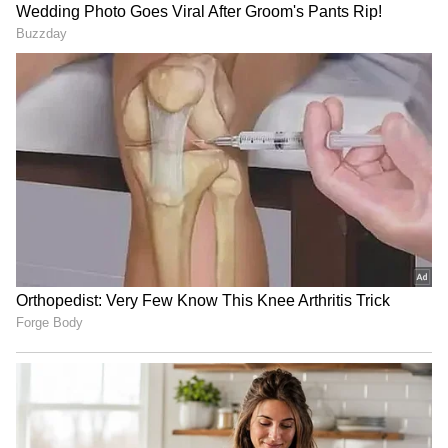
Related Articles
Gold Price: గోల్డ్ కొనేవారికి గుడ్ న్యూస్..పతనమైన
వెండి.. పసిడి ప్రియులకు భారీ ఊరట
Gold Prices: ఇన్వెస్టర్లకు గుడ్ న్యూస్.. మళ్లీ పెరిగిన
బంగారం ధరలు
3
4
Image Credit :
Gemini
బంగారం బాటలోనే వెండి