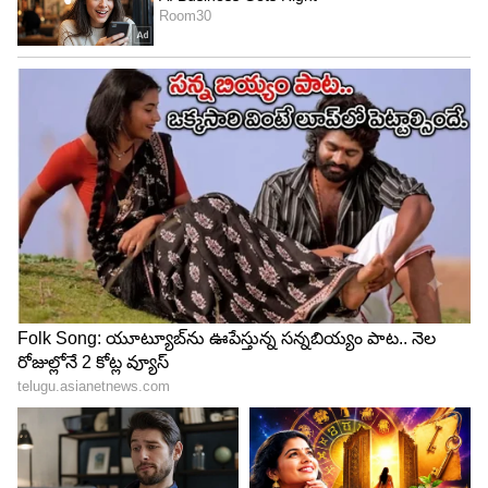
4
4
Image Credit :
Getty
ప్రపంచ ఆర్థిక పరిణామాల ప్రభావం
మార్కెట్ విశ్లేషకుల అభిప్రాయం ప్రకారం, అంతర్జాతీయ
మార్కెట్లలో లాభాల స్వీకరణ, డాలర్ ఇండెక్స్‌లో వచ్చిన
మార్పులు, పెట్టుబడిదారుల వ్యూహాల్లో జరిగిన మార్పులు
బంగారం, వెండి ధరలపై ప్రభావం చూపుతున్నాయి. ప్రపంచ
ఆర్థిక పరిణామాలు కూడా విలువైన లోహాల ధరలను