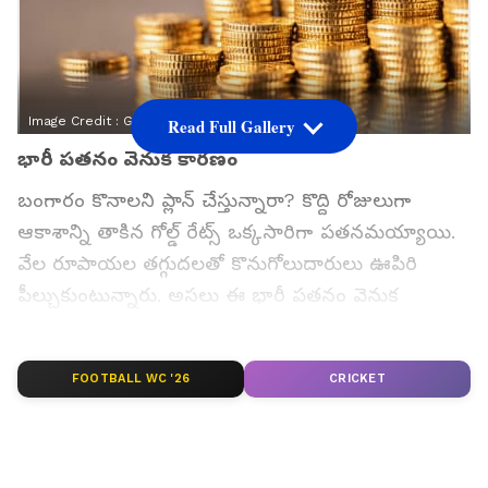
Image Credit :
Getty
Read Full Gallery
భారీ పతనం వెనుక కారణం
బంగారం కొనాలని ప్లాన్ చేస్తున్నారా? కొద్ది రోజులుగా
ఆకాశాన్ని తాకిన గోల్డ్ రేట్స్ ఒక్కసారిగా పతనమయ్యాయి.
వేల రూపాయల తగ్గుదలతో కొనుగోలుదారులు ఊపిరి
పీల్చుకుంటున్నారు. అసలు ఈ భారీ పతనం వెనుక
కారణాలేంటి? ప్రస్తుతం హైదరాబాద్‌లో బంగారం, వెండి
ధరలు ఎంత ఉన్నాయి?
FOOTBALL WC '26
CRICKET
గూగుల్‌లో ఆసక్తికరమైన సమాచారం కోసం ఏసియానెట్ తెలుగు
ను మీ ఫ్రిఫర్డ్ సోర్స్ గా ఎంచుకోండి