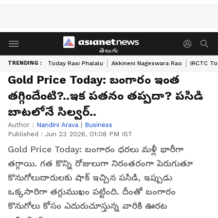
తెలుగు
TRENDING :
Today Rasi Phalalu
Akkineni Nageswara Rao
IRCTC To
Gold Price Today: బంగారం ఇంత
తగ్గిందేంటి?..ఇక పతనం తప్పదా? పసిడి
బాటలోనే సిల్వర్..
Author :
Nandini Arava
|
Business
Published :
Jun 23 2026, 01:08 PM IST
Gold Price Today: బంగారం ధరలు మళ్లీ భారీగా
తగ్గాయి. గత కొన్ని రోజులుగా నిరంతరంగా పెరుగుతూ
కొనుగోలుదారులకు షాక్ ఇచ్చిన పసిడి, ఇప్పుడు
ఒక్కసారిగా తగ్గుముఖం పట్టింది. దీంతో బంగారం
కొనుగోలు కోసం ఎదురుచూస్తున్న వారికి ఊరట