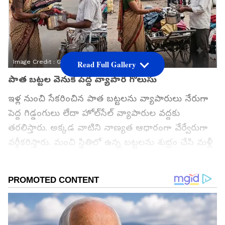
Image Credit :
Gemini AI
Read Full Gallery
పాత బట్టల వెనుక పెద్ద వ్యాపార గొలుసు
ఇళ్ల నుంచి సేకరించిన పాత బట్టలను వ్యాపారులు నేరుగా
పెద్ద గిడ్డంగులు లేదా హోల్‌సేల్ వ్యాపారుల వద్దకు
తరలిస్తారు. అక్కడ వాటిని నాణ్యత ఆధారంగా వేర్వేరుగా
వర్గీకరిస్తారు. మంచి స్థితిలో ఉన్న బట్టలను శుభ్రం చేసి మళ్లీ
అమ్మకానికి సిద్ధం చేస్తారు. బాగా చిరిగిపోయినవి,
ఉపయోగించలేని బట్టలను రీసైక్లింగ్ కోసం ప్రత్యేకంగా
పంపిస్తారు. ఇలా పాత బట్టలను మళ్లీ వినియోగించడం వల్ల
పెద్ద ఎత్తున వ్యాపారం కొనసాగుతోంది.