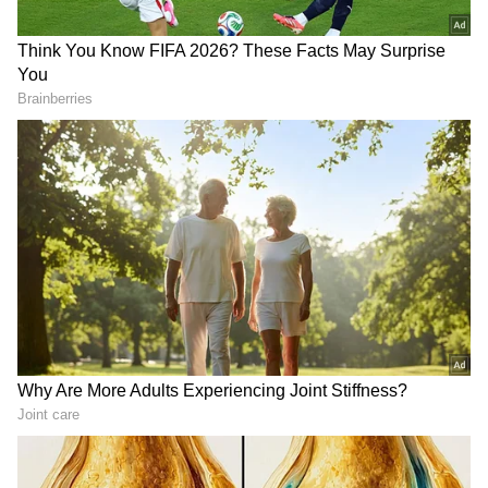
Image Credit :
Gemini AI
మంచి బట్టలు మళ్లీ మార్కెట్‌లోకి
నాణ్యమైన పాత బట్టలు సెకండ్ హ్యాండ్ మార్కెట్లలో చాలా
తక్కువ ధరలకు విక్రయిస్తారు. తక్కువ ఆదాయం కలిగిన
కుటుంబాలు, విద్యార్థులు, కార్మికులు, అవసరమైన వారు ఈ
మార్కెట్ల నుంచి తక్కువ ఖర్చుతో బట్టలు కొనుగోలు చేస్తారు.
కొన్ని ప్రాంతాల్లో విదేశాల నుంచి దిగుమతి చేసిన సెకండ్
హ్యాండ్ దుస్తులు కూడా ఇలాంటి మార్కెట్లలో విక్రయిస్తారు.
దీంతో ఒకే దుస్తుల‌ను పలుమార్లు ఉపయోగించే అవకాశం
ఏర్పడుతుంది.