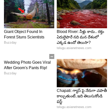
ప్రాధాన్యం పెరుగుతోంది.
5
5
Image Credit :
Gemini AI
లక్షల మందికి ఉపాధి కల్పిస్తున్న రంగం
పాత బట్టల సేకరణ కేవలం చిన్న వ్యాపారం మాత్రమే కాదు.
ఇది లక్షల మందికి ఉపాధి కల్పిస్తున్న పెద్ద పరిశ్రమగా
మారింది. ఇంటి ఇంటికి వెళ్లి బట్టలు సేకరించే వారు, వాటిని
వర్గీకరించే కార్మికులు, సెకండ్ హ్యాండ్ మార్కెట్ వ్యాపారులు,
రీసైక్లింగ్ ఫ్యాక్టరీలు, కార్పెట్ తయారీ సంస్థలు, ఇతర