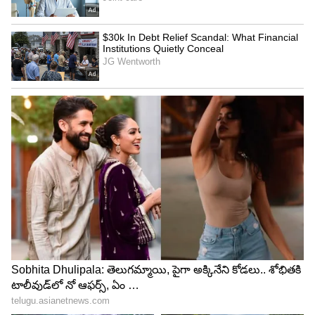
4
5
Image Credit :
Gemini AI
పర్యావరణానికి కూడా ఎంతో మేలు
ప్రతి ఏడాది ప్రపంచవ్యాప్తంగా కోట్ల టన్నుల వస్త్రాలు చెత్తగా
మారుతున్నాయి. దీంతో పర్యావరణ కాలుష్యం పెరుగుతోంది.
పాత బట్టలను మళ్లీ ఉపయోగించడం, రీసైక్లింగ్ చేయడం
వల్ల కొత్త బట్టల తయారీకి అవసరమైన నీరు, విద్యుత్,
సహజ వనరుల వినియోగం తగ్గుతుంది. అలాగే కార్బన్
ఉద్గారాలు కూడా తగ్గి పర్యావరణ పరిరక్షణకు
తోడ్పడుతుంది. అందుకే ప్రపంచవ్యాప్తంగా వస్త్ర రీసైక్లింగ్‌కు