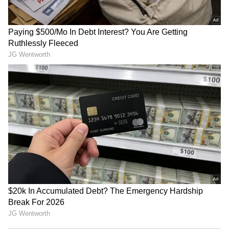
Image Credit :
Gemini AI
పాడైన బట్టలతో కొత్త ఉత్పత్తులు
ధరించడానికి పనికిరాని పాత బట్టలను చిన్న చిన్న
ముక్కలుగా కత్తిరించి వాటి నుంచి నార (ఫైబర్)ను వేరు
చేస్తారు. ఆ ఫైబర్‌తో కొత్త దారాన్ని తయారు చేసి అనేక
వస్తువులు తయారు చేస్తారు. వాటిలో ముఖ్యంగా కార్పెట్లు,
తుడిచే గుడ్డలు (మాప్‌లు), దుప్పట్లు, కుషన్‌లు, పరుపుల
నింపే పదార్థం, ప్యాకేజింగ్ మెటీరియల్, ఫర్నిచర్ తయారీకి
అవసరమైన పదార్థాలు, వాహనాల సీట్లలో ఉపయోగించే
ఫిల్లింగ్ మెటీరియల్, పరిశ్రమల్లో ఉపయోగించే ప్రత్యేక
ఉత్పత్తులను త‌యారు చేస్తారు. పత్తి, ఉన్ని వంటి సహజ