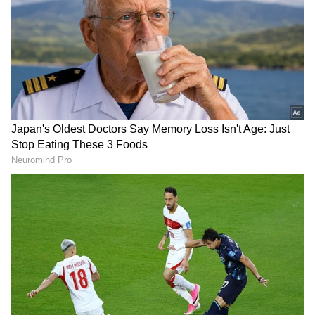
గూగుల్‌లో ఆసక్తికరమైన సమాచారం కోసం ఏసియానెట్ తెలుగు
ను మీ ఫ్రిఫర్డ్ సోర్స్ గా ఎంచుకోండి
2
5