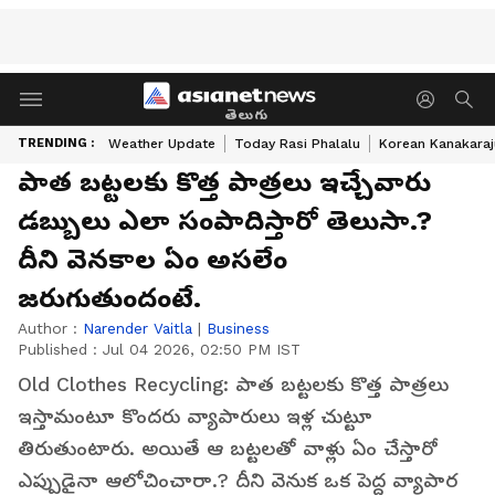
తెలుగు
TRENDING :
Weather Update
Today Rasi Phalalu
Korean Kanakaraj
పాత బట్టలకు కొత్త‌ పాత్రలు ఇచ్చేవారు
డబ్బులు ఎలా సంపాదిస్తారో తెలుసా.?
దీని వెన‌కాల ఏం అస‌లేం
జ‌రుగుతుందంటే.
Author :
Narender Vaitla
|
Business
Published :
Jul 04 2026, 02:50 PM IST
Old Clothes Recycling: పాత బ‌ట్ట‌ల‌కు కొత్త పాత్ర‌లు
ఇస్తామంటూ కొంద‌రు వ్యాపారులు ఇళ్ల చుట్టూ
తిరుతుంటారు. అయితే ఆ బ‌ట్ట‌ల‌తో వాళ్లు ఏం చేస్తారో
ఎప్పుడైనా ఆలోచించారా.? దీని వెనుక ఒక పెద్ద వ్యాపార