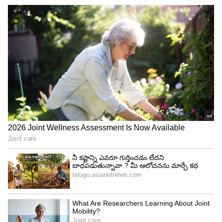
నారతో తయారైన బట్టలను సులభంగా రీసైక్లింగ్ చేయవచ్చు.
పాలిస్టర్ వంటి మిశ్రమ వస్త్రాలకు ప్రత్యేక సాంకేతిక ప్రక్రియను
ఉపయోగిస్తారు.