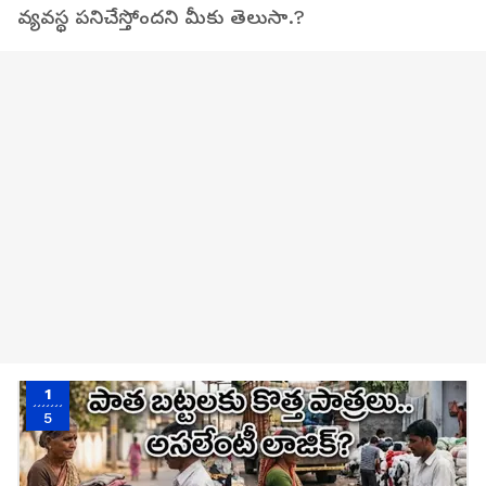
వ్యవస్థ పనిచేస్తోందని మీకు తెలుసా.?
1
5