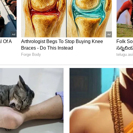
తాలు
రులకు భారంగా మారిన బంగారం ధరలు ఈరోజు తగ్గడం
తోంది. అయితే బంగారం ధరలు రోజువారీగా అంతర్జాతీయ
్టి కొనుగోలు చేసే ముందు తాజా రేట్లను ఒకసారి
్నారు. ప్రస్తుతం మాత్రం పసిడి కొనుగోలుకు సిద్ధమవుతున్న
చినట్టే కనిపిస్తోంది.