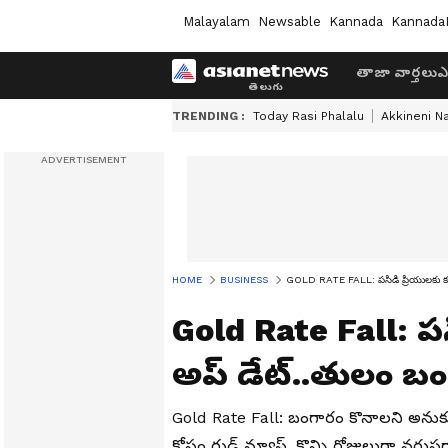
Malayalam
Newsable
Kannada
Kannada
తాజా వార్తలు
ఎ
TRENDING :
Today Rasi Phalalu
Akkineni N
HOME
BUSINESS
GOLD RATE FALL: పసిడి ప్రియులకు కళ్ల
Gold Rate Fall: పసి
అప్ డేట్..తులం బం
Gold Rate Fall: బంగారం కొనాలని అనుక
కోసం గుడ్ న్యూస్. కొన్ని రోజులుగా వరుస