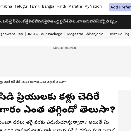
Prabha
Telugu
Tamil
Bangla
Hindi
Marathi
MyNation
Add Prefer
ంటర్‌టైన్‌మెంట్
క్రికెట్
జీవనశైలి
ఆంధ్రప్రదేశ్
తెలంగాణ
బిజినెస్
జ్యోతిష్యం
ageswara Rao
IRCTC Tour Package
Megastar Chiranjeevi
Best Selling
ు చెదిరే అప్ డేట్..తులం బంగారం ఎంత తగ్గిందో తెలుసా?
డి ప్రియులకు కళ్లు చెదిరే
గారం ఎంత తగ్గిందో తెలుసా?
ుంటూ ధరలు తగ్గే వరకు ఎదురుచూస్తున్నారా? అయితే మీ
గా పెరిగి సామాన్యులకు షాక్ ఇచ్చిన పసిడి ధరలు మళ్లీ ఇవాళ