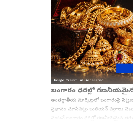
Image Credit :
AI Generated
బంగారం ధరల్లో గణనీయమైన
అంతర్జాతీయ మార్కెట్లలో బంగారంపై పెట్టు
ప్రభావం చూపినట్లు బులియన్ వర్గాలు చ
వెంటనే బంగారం ధరల్లో గణనీయమైన తగ్గు