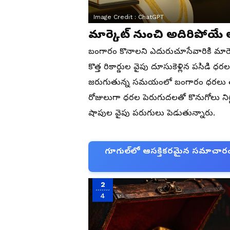
Image Credit :
ChatGPT
మార్కెట్ నుంచి అదిరిపోయే 
బంగారం కొనాలని ఎదురుచూసేవారికి మార్క
కొత్త రికార్డుల వైపు దూసుకెళ్లిన పసిడి ధరలక
జరుగుతున్న సమయంలో బంగారం ధరలు తగ్గడం
రోజులుగా ధరల పెరుగుదలతో కొనుగోలు నిర్ణ
షాపుల వైపు పరుగులు పెడుతున్నారు.
గూగుల్‌లో ఆసక్తికరమైన సమాచారం కో
2
4