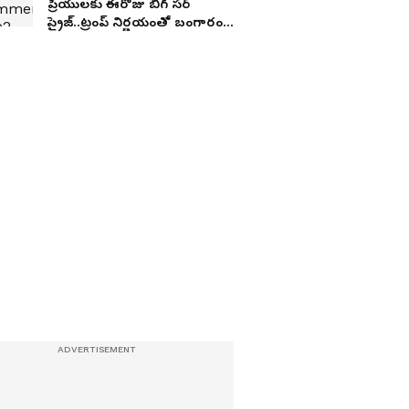
ప్రియులకు ఈరోజు బిగ్ సర్
ప్రైజ్..ట్రంప్ నిర్ణయంతో బంగారం,
వెండి కుదేలు