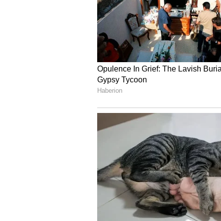
Image Credit :
Asianet News
మార్కెట్‌లో సానుకూల సంకే
కొన్ని రోజులుగా పెరుగుతూ వినియోగదా
మార్కెట్‌లో సానుకూల సంకేతంగా కనిపిస్
పరిస్థితులపై ఆధారపడి మారుతుంటాయి కాబట
పరిశీలించడం మంచిదని నిపుణులు సూచిస్తున
వారికి మార్కెట్ నుంచి కొంత ఉపశమనం లభిం