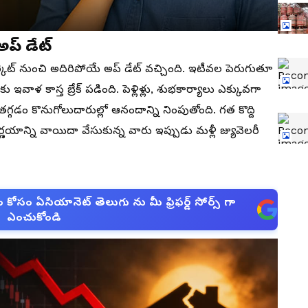
అప్ డేట్
ెట్ నుంచి అదిరిపోయే అప్ డేట్ వచ్చింది. ఇటీవల పెరుగుతూ
ు ఇవాళ కాస్త బ్రేక్ పడింది. పెళ్లిళ్లు, శుభకార్యాలు ఎక్కువగా
 కొనుగోలుదారుల్లో ఆనందాన్ని నింపుతోంది. గత కొద్ది
యాన్ని వాయిదా వేసుకున్న వారు ఇప్పుడు మళ్లీ జ్యువెలరీ
సం ఏసియానెట్ తెలుగు ను మీ ఫ్రిఫర్డ్ సోర్స్ గా
ఎంచుకోండి