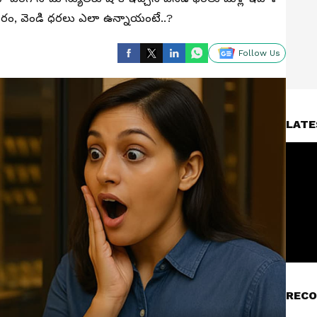
ంగారం, వెండి ధరలు ఎలా ఉన్నాయంటే..?
Follow Us
LATE
RECO