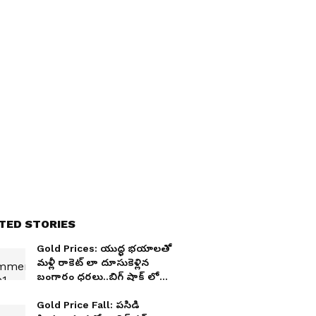
TED STORIES
Gold Prices: యుద్ధ భయాలతో
మళ్లీ రాకెట్ లా దూసుకెళ్లిన
బంగారం ధరలు..బిగ్ షాక్ లో
పసిడి ప్రియులు
Gold Price Fall: పసిడి