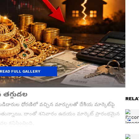
READ FULL GALLERY
 తగ్గుదల
RELA
బడిదారుల ధోరణిలో వచ్చిన మార్పులతో దేశీయ మార్కెట్‌పై
ెబుతున్నాయి. దాంతో శనివారం ఉదయం మార్కెట్ ప్రారంభమైన
దల కనిపించింది.