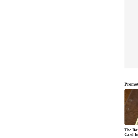
MINI
రట
్ల బంగారం ధరలో 10 గ్రాములకు రూ.600 వరకు తగ్గుదల
ెట్టుబడుల కోసం ఎక్కువగా కొనుగోలు చేసే వారికి ఇది కొంత
ున్నారు. ఇక ఆభరణాల తయారీలో అధికంగా ఉపయోగించే 22
గ్రాములపై రూ.550 మేర కోత పడటంతో ప్రస్తుతం దీని ధర
 నగలు, సంప్రదాయ ఆభరణాల కొనుగోలుకు సిద్ధమవుతున్న
మారింది. మరోవైపు వెండి ధరల్లో మాత్రం ఎలాంటి మార్పు