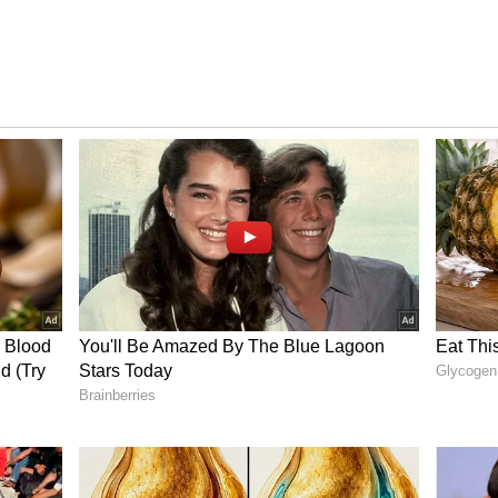
ార్కెట్లో కిలో వెండి ధర రూ.2,90,100 వద్ద కొనసాగుతోంది.