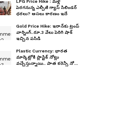
LPG Price Hike : మళ్లీ
పెరగనున్న ఎల్పీజీ గ్యాస్ సిలిండర్
ధరలు? అసలు కారణం ఇదే
Gold Price Hike: ఇరాన్‌కు ట్రంప్
వార్నింగ్..రూ.3 వేలు పెరిగి షాక్
ఇచ్చిన పసిడి
Plastic Currency: భారత
మార్కెట్లోకి ప్లాస్టిక్ నోట్లు
వచ్చేస్తున్నాయి.. పాత కరెన్సీ నోట్ల
సంగతేంటి?