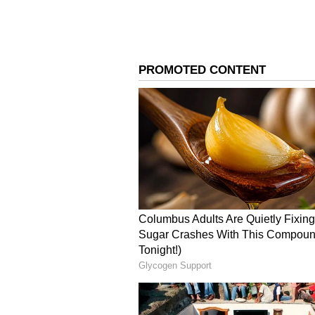
లేకుండా స్థిరంగా ఉంది. ప్రస్తుతం దేశీయ మ
4
4