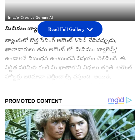
Image Credit :
Gemini AI
మినిమం బ్యాలెన్స్ నిబంధన
Read Full Gallery
బ్యాంకులో కొత్త సేవింగ్ అకౌంట్ ఓపెన్ చేసినప్పుడు,
ఖాతాదారులు తమ అకౌంట్ లో 'మినిమం బ్యాలెన్స్'
ఉండాలనే నిబంధన ఉంటుందనే విషయం తెలిసిందే. ఈ
నిర్ణీత పరిమితి కంటే మీ ఖాతాలోని నిధులు తగ్గితే, అకౌంట్
హోల్డర్లు జరిమానా చెల్లించాల్సి వస్తుంది. అయితే,
బ్యాంకులు ఇలా ఎందుకు చేస్తాయి? దేశంలోని కొన్ని పెద్ద
ప్రభుత్వ రంగ బ్యాంకులు ఈ అవసరాన్ని పూర్తిగా రద్దు చేసి
తమ వినియోగదారులకు ఊరటనిచ్చాయి. మినిమం
బ్యాలెన్స్ అంటే ఏంటి, జీరో బ్యాలెన్స్‌ ఉన్నా ఫైన్వి ధించని
బ్యాంకుల గురించి వివరంగా తెలుసుకుందాం.
ప్రతి ఖాతాదారుడు సేవింగ్స్ ఖాతాలకు సంబంధించిన ఈ