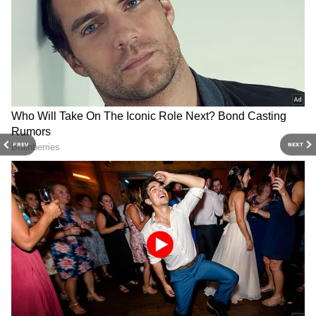
తగ్గకుండా చూస్తుంది. ఈ మొత్తం సాధారణంగా బ్యాంకులు
నిర్ణయిస్తాయి అలాగే మీ ఖాతా రకాన్ని బట్టి లేదా మీరు ఏ
నగరంలో ఉన్నారు (మెట్రో, సెమీ-అర్బన్, గ్రామీణ)
అనేదానిపై ఆధారపడి మారుతూ ఉంటుంది. ఖాతాలో
తక్కువ బ్యాలెన్స్ ఉంటే బ్యాంకులు నిర్దిష్ట ఛార్జీలను
వసూలు చేస్తాయి.
PREV
NEXT