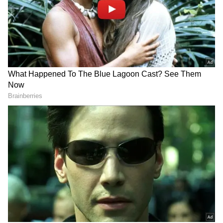
ప్రాథమిక నియమం గురించి తెలుసుకోవాలి. మినిమం
బ్యాలెన్స్ అనేది బ్యాంక్ నిబంధనల ప్రకారం, మీ ఖాతాలో
ఎల్లప్పుడూ ఉంచాల్సిన డబ్బులు. ఈ మొత్తం బ్యాంక్ నుంచి
బ్యాంకుకు మారుతుంది. ఇది మీ ఖాతా రకంతో పాటు
బ్యాంక్ అందించే ఉచిత సేవలపై కూడా ఆధారపడి
ఉంటుంది.
గూగుల్‌లో ఆసక్తికరమైన సమాచారం కోసం ఏసియానెట్ తెలుగు
ను మీ ఫ్రిఫర్డ్ సోర్స్ గా ఎంచుకోండి