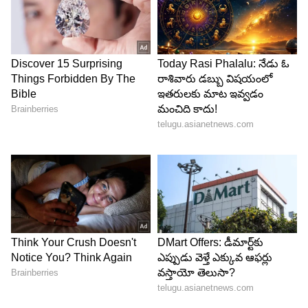
Image Credit :
Our Own
మినిమం బ్యాలెన్స్ ను నిర్వహించే పద్ధతులు
సాధారణంగా, ఖాతాదారులు తమ పొదుపు ఖాతాలలో
కనిష్ట నిల్వను రెండు మార్గాలలో ఏదో ఒక దానిలో
నిర్వహించాలి. మొదటి పద్ధతి ప్రకారం, ఖాతాలో రోజువారీ
ప్రాతిపదికన ఒక నిర్దిష్ట మొత్తం ఉండాలి. రెండవ పద్ధతి
మొత్తం నెలకు 'నెలవారీ సగటు నిల్వ' (Monthly Average
Balance - MAB)ను పరిగణనలోకి తీసుకుంటుంది.
5
6