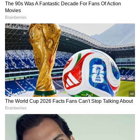
2
6
Image Credit :
Social Media
కనిష్ట నిల్వ అంటే ఏమిటి?
కనిష్ట నిల్వ అనేది ఒక బ్యాంక్ ఖాతాలో కనీసం ఉండాల్సిన
డబ్బు. ఇది మీ బ్యాంక్ ఖాతా ఎప్పుడూ నిర్ణీత స్థాయి కంటే