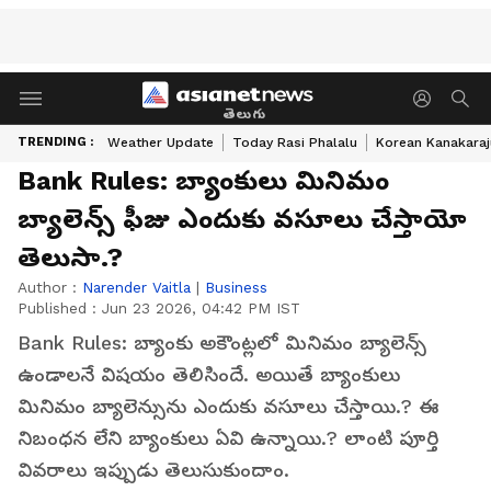
తెలుగు
TRENDING :
Weather Update
Today Rasi Phalalu
Korean Kanakaraj
Bank Rules: బ్యాంకులు మినిమం
బ్యాలెన్స్ ఫీజు ఎందుకు వసూలు చేస్తాయో
తెలుసా.?
Author :
Narender Vaitla
|
Business
Published :
Jun 23 2026, 04:42 PM IST
Bank Rules: బ్యాంకు అకౌంట్ల‌లో మినిమం బ్యాలెన్స్
ఉండాల‌నే విష‌యం తెలిసిందే. అయితే బ్యాంకులు
మినిమం బ్యాలెన్సును ఎందుకు వ‌సూలు చేస్తాయి.? ఈ
నిబంధ‌న లేని బ్యాంకులు ఏవి ఉన్నాయి.? లాంటి పూర్తి
వివ‌రాలు ఇప్పుడు తెలుసుకుందాం.