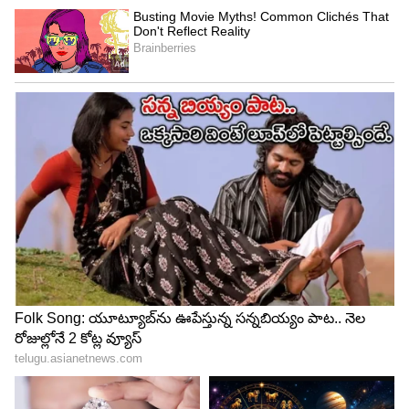
సంబంధించిన ఖర్చులను పూడ్చడానికి వారు ఈ ఛార్జీలను
వసూలు చేస్తారు.
4
6