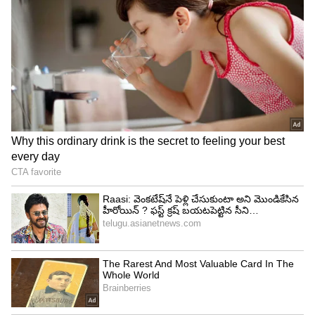
Image Credit :
ISTOCK
బ్యాంకులు జరిమానా ఎందుకు వసూలు చేస్తాయి?
కనిష్ట నిల్వను నిర్వహించడంలో విఫలమైతే బ్యాంకులు
జరిమానాలు విధించడానికి అనేక ఆచరణాత్మక, ఆర్థిక
కారణాలు ఉన్నాయి. నేడు, బ్యాంకులు ATM యాక్సెస్,
మొబైల్ బ్యాంకింగ్, ఇంటర్నెట్ బ్యాంకింగ్, కస్టమర్ సపోర్ట్
వంటి విస్తృత శ్రేణి డిజిటల్, భౌతిక సేవలను అందిస్తున్నాయి.
ఈ సేవలను అందించడానికి, తమ కార్యాలయాలను
నిర్వహించడానికి, సిబ్బంది జీతాలు చెల్లించడానికి, డిజిటల్
సేవల నిరంతర ఆపరేషన్‌ను నిర్ధారించడానికి బ్యాంకులు
గణనీయమైన ఖర్చులను భరిస్తాయి. మీ ఖాతా నిర్వహణకు