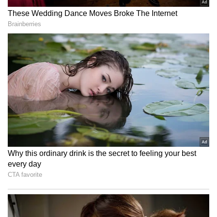
Related Articles
లైసెన్స్, రిజిస్ట్రేషన్ అవసరం లేదు.. ఛార్జింగ్ అయిపోతే
ఎంచక్కా తొక్కుతూ వెళ్లిపోవచ్చు. అదిరిపోయే ఎలక్ట్రిక్
మొపెడ్
పెళ్లి చేసుకోరు కానీ ఒకే రూమ్‌లో క‌లిసి ఉంటారు..
ఫుడ్డు, బెడ్డు అంతా వాళ్ల‌దే. హైద‌రాబాద్‌లో కొత్త క‌ల్చ‌ర్
3
6