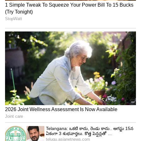
Bank Rules : సేవింగ్స్ అకౌంట్‌లో ఎంత డబ్బు
ఉంచొచ్చు? ఈ లిమిట్ దాటితే ఐటీ నోటీస్ తప్పదా?
Bank Rules: బ్యాంకులు మినిమం బ్యాలెన్స్ ఫీజు
ఎందుకు వసూలు చేస్తాయో తెలుసా.?
3
5
Image Credit :
Getty
జూలై 2026 లో వచ్చే ప్రత్యేక సెలవులెన్ని?
సాధారణంగా వచ్చే రెండు, నాలుగో శనివారాలు, ఆదివారాల