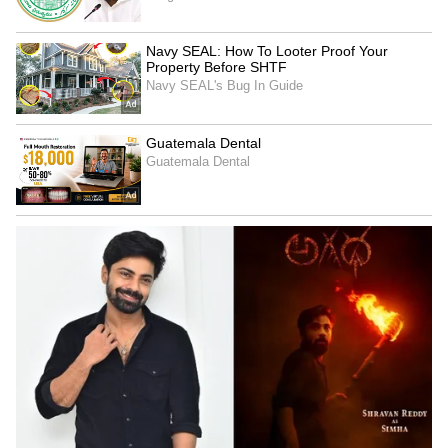
సెలవులే కాదు కొన్ని రాష్ట్రాలకు ప్రత్యేక సెలవులు
వస్తుంటాయి... ఇవి అన్ని రాష్ట్రాలకు వర్తించవు. ఆ
రాష్ట్రానికి సంబంధించిన ప్రత్యేక పర్వదినం, వేడుకల
సందర్భంగా ఈ సెలవులు వస్తుంటాయి. కాబట్టి కొన్నిసార్లు ఓ
రాష్ట్రంలో బ్యాంకులు తెరిచివున్నా మరో రాష్ట్రంలో
మూసివుండే అవకాశాలంటాయి. కాబట్టి వేరే రాష్ట్రంలోని
బ్యాంకుల్లో ఏదైనా పనివున్నా ఆ రాష్ట్ర సెలవుల జాబితాను
చెక్ చేసుకోవడం చాలా ముఖ్యం. మరి ఈ జూలైలో ఏ
రాష్ట్రంలో, ఏరోజు సెలవుందో తెలుసుకొండి.
జూలై 6 (సోమవారం) - మిజోరాంలోని అతిపెద్ద మహిళా
స్వచ్చంద సంస్థ MHIP ఆవిర్భావ దినోత్సవం సందర్భంగా
బ్యాంకులకు సెలవు ఉంటుంది.
జూలై 9 (గురువారం) - మేఘాలయలో బేహ్‌ దైన్‌ఖ్లామ్‌
పండగ సందర్భంగా సెలవు. ఇది స్థానిక ప్నార్ (జైంటియా)