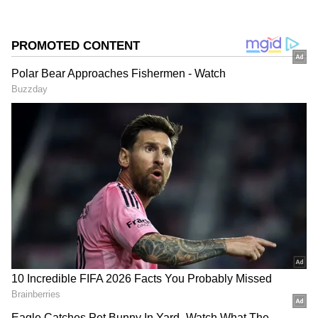
గూగుల్‌లో ఆసక్తికరమైన సమాచారం కోసం ఏసియానెట్ తెలుగు
ను మీ ఫ్రిఫర్డ్ సోర్స్ గా ఎంచుకోండి
2
5