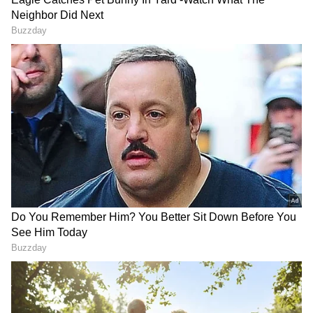
Image Credit :
ChatGPT
జూలైలో బ్యాంకులకు ఎన్నిరోజులు సెలవు?
సాధారణ సెలవులతో పాటు స్థానిక పండుగలు, ప్రత్యేక
కార్యక్రమాల సందర్భంగా జూలై, 2026 లో దేశవ్యాప్తంగా
బ్యాంకులకు కొన్ని సెలవులున్నాయి. అయితే ముందుగా
దేశవ్యాప్తంగా అన్ని రాష్ట్రాల్లోని బ్యాంకులకు ఏరోజు,
ఎందుకు సెలవుందో తెలుసుకుందాం.
జూలై 5 - ఆదివారం (సాధారణ సెలవు)
జూలై 11 - రెండో శనివారం (ప్రతి నెలలో రెండో శనివారం