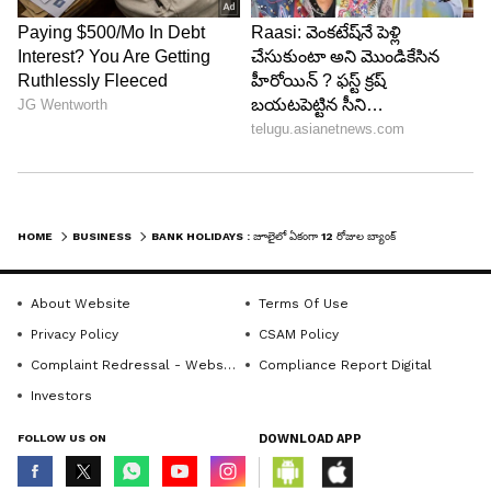
4
HOME
BUSINESS
BANK HOLIDAYS : జూలైలో ఏకంగా 12 రోజుల బ్యాంక్ సెలవులు.. ఏరోజు, ఎందుకో తెలుసా? ఫుల్ లిస్ట్ ఇదిగో
5
About Website
Terms Of Use
Privacy Policy
CSAM Policy
Complaint Redressal - Website
Compliance Report Digital
Investors
Image Credit :
Getty
FOLLOW US ON
DOWNLOAD APP
జూలైలో బ్యాంకులకు మొత్తం సెలవులెన్ని?