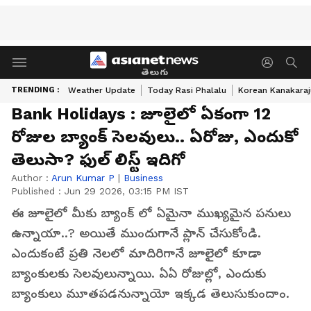
తెలుగు
TRENDING :
Weather Update
Today Rasi Phalalu
Korean Kanakaraj
Bank Holidays : జూలైలో ఏకంగా 12
రోజుల బ్యాంక్ సెలవులు.. ఏరోజు, ఎందుకో
తెలుసా? ఫుల్ లిస్ట్ ఇదిగో
Author :
Arun Kumar P
|
Business
Published :
Jun 29 2026, 03:15 PM IST
ఈ జూలైలో మీకు బ్యాంక్ లో ఏమైనా ముఖ్యమైన పనులు
ఉన్నాయా..? అయితే ముందుగానే ప్లాన్ చేసుకోండి.
ఎందుకంటే ప్రతి నెలలో మాదిరిగానే జూలైలో కూడా
బ్యాంకులకు సెలవులున్నాయి. ఏఏ రోజుల్లో, ఎందుకు
బ్యాంకులు మూతపడనున్నాయో ఇక్కడ తెలుసుకుందాం.