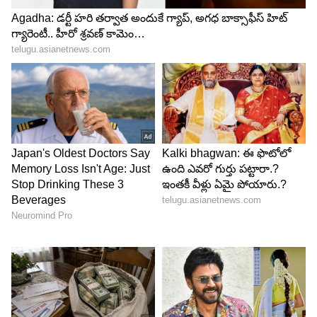
గిరిజన తెగ జరుపుకునే పండగ.
జూలై 16 (గురువారం) - ఒడిషా, ఉత్తరాఖండ్, మణిపూర్
లో రథయాత్ర సందర్భంగా బ్యాంకులకు సెలవు
జూలై 17 (శుక్రవారం) - మేఘాలయాలో యు టిరోట్ సింగ్
వర్ధంతి సందర్భంగా ప్రత్యేక సెలవు ఉంది.
జూలై 18 (శనివారం) - సిక్కింలో ద్రుక్పా షి-జి అనే బుద్దిస్ట్
ఫెస్టివల్ సందర్భంగా సెలవు.
జూలై 22 (బుధవారం) - ఖార్చి పూజా సందర్భంగా
త్రిపురలో సెలవు... దీన్ని అగర్తలో ఘనంగా జరుపుకుంటారు.