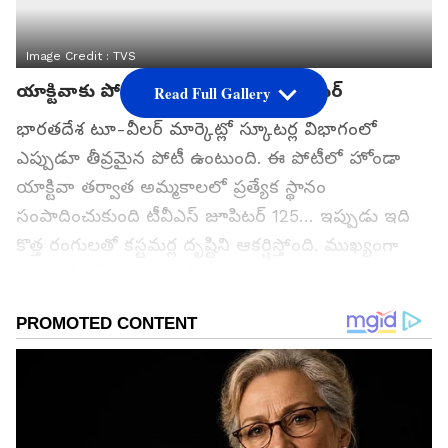
Image Credit :
TVS
యాక్టివాకు పోటీగా వచ్చిన టివిఎస్ స్కూటర్
Read Full Gallery
భారతదేశ టూ-వీలర్ మార్కెట్లో స్కూటర్ల విభాగంలో
ఎప్పుడూ తీవ్రమైన పోటీ ఉంటుంది. ఈ పోటీలో హోండా
యాక్టివా తర్వాత అమ్మకాలలో ప్రత్యేక స్థానం
సంపాదించుకుంది టీవీఎస్ జూపిటర్ 125… ఇప్పుడు ఇది
కొత్త రంగులతో కస్టమర్ల దృష్టిని ఆకర్షిస్తోంది. ముఖ్యంగా
స్కూటర్ లో మార్పులు చేసినా ధర పెంచకపోవడం
కొనుగోలుదారులను ఆకట్టుకుంటోంది.
గూగుల్‌లో ఆసక్తికరమైన సమాచారం కోసం ఏసియానెట్ తెలుగు
ను మీ ఫ్రిఫర్డ్ సోర్స్ గా ఎంచుకోండి