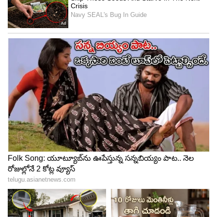
Image Credit :
TVS
టీవీఎస్ జూపిటర్ 125 ధర
జూపిటర్ 125 పలు వేరియంట్లలో అందుబాటులో ఉంది.
బేస్ డ్రమ్-అల్లాయ్ వేరియంట్ ధర రూ.78,700 నుంచి
మొదలవుతుంది. ఆ తర్వాత డిస్క్ వేరియంట్ ధర
రూ.83,900గా ఉంది. కొత్త రంగులతో వచ్చిన డీటీ
ఎస్.ఎక్స్.సి వేరియంట్ ప్రారంభ ధర రూ.86,750గా
నిర్ణయించారు. ఇక కనెక్టివిటీ ఫీచర్లతో వచ్చే టాప్ వేరియంట్
ధర రూ.89,060గా ఉంది.
5
5