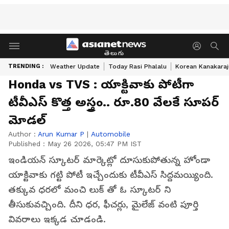
తెలుగు
TRENDING :
Weather Update
Today Rasi Phalalu
Korean Kanakaraj
Honda vs TVS : యాక్టివాకు పోటీగా
టీవీఎస్ కొత్త అస్త్రం.. రూ.80 వేలకే సూపర్
మోడల్
Author :
Arun Kumar P
|
Automobile
Published :
May 26 2026, 05:47 PM IST
ఇండియన్ స్కూటర్ మార్కెట్లో దూసుకుపోతున్న హోండా
యాక్టివాకు గట్టి పోటీ ఇచ్చేందుకు టీవీఎస్ సిద్దమయ్యింది.
తక్కువ ధరలో మంచి లుక్ తో ఓ స్కూటర్ ని
తీసుకువచ్చింది. దీని ధర, ఫీచర్లు, మైలేజ్ వంటి పూర్తి
వివరాలు ఇక్కడ చూడండి.