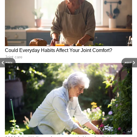
PREV
NEXT
Related Articles
TVS Jupiter: జీఎస్టీ త‌గ్గింపుతో జూపిట‌ర్ ధ‌ర ఎంత
త‌గ్గిందంటే.. త‌క్కువ‌ బ‌డ్జెట్‌లో ఇలాంటి ఫీచ‌ర్లు కేక
అస‌లు
Price Drop on TVs : శాంసంగ్ స్మార్ట్ టీవిపై ఏకంగా
రూ.17,000 తగ్గింపు.. దీంతో మరో టీవి కొనొచ్చుగా..!