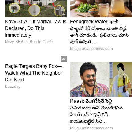
Image Credit :
TVS
టీవీఎస్ జూపిటర్ 125 పోటీ స్కూటర్లు
పట్టణ ప్రయాణాలకు అనువైన సౌకర్యం, మంచి మైలేజ్,
రోజువారీ వినియోగానికి సరిపోయే డిజైన్, ఆధునిక కనెక్టివిటీ
ఫీచర్లతో జూపిటర్ 125 ఇప్పటికే మంచి ఆదరణ పొందింది.
ఇప్పుడు ఈ కొత్త రంగుల చేరికతో, యాక్టివా 125, సుజుకి
యాక్సెస్ 125, హీరో డెస్టినీ 125 వంటి పోటీ మోడళ్లకు
వ్యతిరేకంగా టీవీఎస్ తన స్థానాన్ని మరింత పటిష్టం
చేసుకుంటోంది.