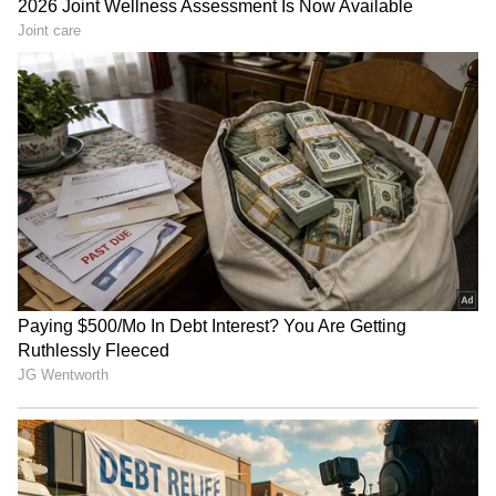
3
5
Image Credit :
TVS
టీవీఎస్ జూపిటర్ 125 ఫీచర్లు
ఈ కొత్త కలర్ ఆప్షన్స్‌ను డ్యూయల్-టోన్ అని చెబుతున్నా,
వాస్తవానికి ఇది త్రీ-టోన్ కలర్ స్కీమ్‌లా కనిపిస్తుంది.
ముదురు బ్రౌన్ కలర్ సీటు, ఫుట్‌బోర్డ్ చుట్టూ ఉన్న లేత బ్రౌన్
ప్యానెలింగ్ దీనికి మరింత స్టైలిష్ లుక్ ఇస్తున్నాయి. ఫ్రంట్
ఆప్రాన్, హెడ్‌ల్యాంప్ కౌల్, సైడ్ ప్యానెల్స్ ప్రధాన రంగులో
ఉండగా, మిగతా బాడీ ఐవరీ రంగులో ఉంది.