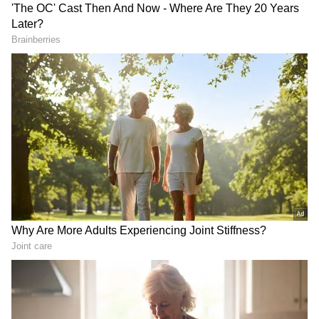
Image Credit :
TVS
టీవీఎస్ జూపిటర్ 125 కొత్త రంగులు
టీవీఎస్ కంపెనీ జూపిటర్ 2026 మోడల్‌లో రెండు కొత్త
రంగులను పరిచయం చేసింది. 'ఐవరీ మ్యాట్ కాపర్ బ్రాంజ్',
'ఐవరీ ఎలైట్ గ్రీన్' రంగులను ప్రస్తుతం డీటీ ఎస్.ఎక్స్.సి
వేరియంట్‌లో మాత్రమే అందిస్తోంది. లుక్ పరంగా కొత్తదనం
తీసుకొచ్చినా, స్కూటర్ ఇంజిన్ పనితీరులో, టెక్నికల్
ఫీచర్లలో ఎలాంటి మార్పులు చేయలేదు.