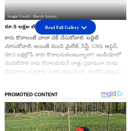
Image Credit :
Maruti Suzuki
రూ.5 లక్షల లోపు కార్లు
Read Full Gallery
కారు కొనాలంటే చాలా చెక్ చేసుకోవాలి. బడ్జెట్
చూసుకోవాలి. అయితే మంచి మైలేజ్, సేఫ్టీ, CNG ఆప్షన్‌,
రూ.5 లక్షల్లోపే కారు కొనాలనుకుంటున్నారా? ఇండియాలో
మొదటిసారి కారు కొనాలనుకునే వాళ్లు ప్రధానంగా రెండు
విషయాలు చూస్తారు. ఒకటి తక్కువ ధర, రెండోది ఎక్కువ
మైలేజ్. వీటికి తోడు మంచి సేఫ్టీ ఫీచర్లు, సీఎన్‌జీ ఆప్షన్
కూడా ఉంటే ఇంకా బాగుంటుంది. అలాంటి వారి కోసమే
రూ.5 లక్షల లోపు ధరలో కొన్ని అద్భుతమైన హ్యాచ్‌బ్యాక్,
చిన్న SUV కార్లు మార్కెట్లో అందుబాటులో ఉన్నాయి.
మారుతి సుజుకి ఎస్-ప్రెస్సో, ఆల్టో కె10, రెనాల్ట్ క్విడ్, టాటా
టియాగో... ఈ నాలుగు మోడళ్లు ధర, ఫీచర్లు,