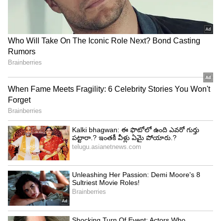
3
5
Image Credit :
StockPhoto
మారుతి ఆల్టో కె10
తర్వాతి స్థానంలో మారుతి ఆల్టో కె10 ఉంది. దీని ప్రారంభ
ధర రూ.3.69 లక్షలు. 998 సీసీ పెట్రోల్ ఇంజిన్‌తో వచ్చే ఈ
కారు, ఆటోమేటిక్ గేర్‌బాక్స్ మోడల్‌లో లీటర్‌కు 24.90
కిలోమీటర్ల మైలేజ్ ఇస్తుంది. 6 ఎయిర్‌బ్యాగ్‌లు, ఏబీఎస్‌తో
కూడిన ఈబీడీ, 7-అంగుళాల టచ్‌స్క్రీన్, సీఎన్‌జీ ఆప్షన్
వంటివి దీని ప్రధాన బలాలు. ఇక రెనాల్ట్ క్విడ్ ప్రారంభ ధర
రూ.4.29 లక్షలు. డేటైమ్ ఎల్ఈడీ లైట్లు, రూఫ్ రెయిల్స్, 8-