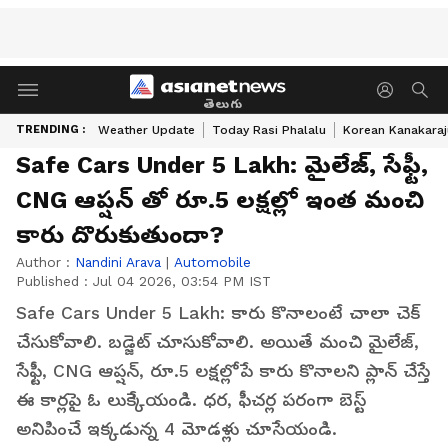
తెలుగు
TRENDING :
Weather Update
Today Rasi Phalalu
Korean Kanakaraj
Safe Cars Under 5 Lakh: మైలేజ్, సేఫ్టీ,
CNG ఆప్షన్ తో రూ.5 లక్షల్లో ఇంత మంచి
కారు దొరుకుతుందా?
Author :
Nandini Arava
|
Automobile
Published :
Jul 04 2026, 03:54 PM IST
Safe Cars Under 5 Lakh: కారు కొనాలంటే చాలా చెక్
చేసుకోవాలి. బడ్జెట్ చూసుకోవాలి. అయితే మంచి మైలేజ్,
సేఫ్టీ, CNG ఆప్షన్‌, రూ.5 లక్షల్లోపే కారు కొనాలని ప్లాన్ చేస్తే
ఈ కార్లపై ఓ లుక్కేయండి. ధర, ఫీచర్ల పరంగా బెస్ట్
అనిపించే ఇక్కడున్న 4 మోడళ్లు చూసేయండి.