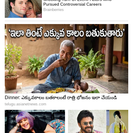
అంగుళాల టచ్‌స్క్రీన్, రియర్ కెమెరా, ఎలక్ట్రానిక్ స్టెబిలిటీ
కంట్రోల్, టైర్ ప్రెజర్ మానిటరింగ్ సిస్టమ్ వంటి ఫీచర్లతో ఇది
ఆకర్షణీయంగా కనిపిస్తుంది.
4
5