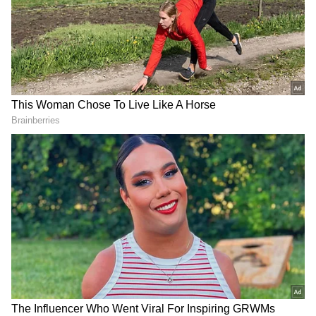
మెయింటెనెన్స్‌లో బెస్ట్ ఆప్షన్స్‌గా నిలుస్తున్నాయి.
గూగుల్‌లో ఆసక్తికరమైన సమాచారం కోసం ఏసియానెట్ తెలుగు
ను మీ ఫ్రిఫర్డ్ సోర్స్ గా ఎంచుకోండి