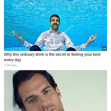
పెట్రోల్ ఖర్చును తగ్గించుకోవచ్చు.
Related Articles
Sleek Speakers: హోమ్ థియేటర్ కొనాల్సిన
పనిలేదు...ఇది ఉంటే చాలు.. చిన్నదే అయినా సౌండ్
అదిరిపోద్ది
Crane: క్రేన్లు టన్నుల బరువును ఎలా బ్యాలెన్స్
చేస్తాయి? అయినా ఎందుకు కిందపడదు?