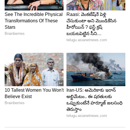
Image Credit :
Tata Motors
టాటా టియాగో
సేఫ్టీ ముఖ్యమనుకుంటే టాటా టియాగో బెస్ట్ ఛాయిస్. దీని
ప్రారంభ ధర రూ.4.70 లక్షలు. ఈ కారు గ్లోబల్ ఎన్‌క్యాప్
టెస్టులో 4-స్టార్ సేఫ్టీ రేటింగ్ పొందింది. ఇందులో 1.2-లీటర్
రెవోట్రాన్ ఇంజిన్, సీఎన్‌జీ ఆప్షన్, టచ్‌స్క్రీన్, స్టీరింగ్-
మౌంటెడ్ కంట్రోల్స్, ఆటోమేటిక్ టెంపరేచర్ కంట్రోల్ వంటి
ఫీచర్లు కూడా ఉన్నాయి.
5
5