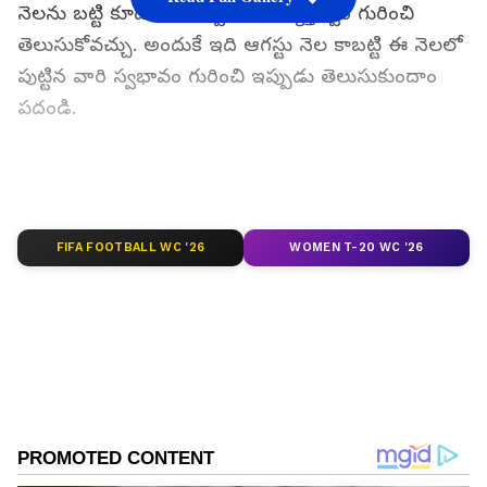
నెలను బట్టి కూడా మన స్వభావం, వ్యక్తిత్వం గురించి
తెలుసుకోవచ్చు. అందుకే ఇది ఆగస్టు నెల కాబట్టి ఈ నెలలో
పుట్టిన వారి స్వభావం గురించి ఇప్పుడు తెలుసుకుందాం
పదండి.
గూగుల్‌లో ఆసక్తికరమైన సమాచారం కోసం ఏసియానెట్
తెలుగు ను మీ ఫ్రిఫర్డ్ సోర్స్ గా ఎంచుకోండి
FIFA FOOTBALL WC '26
WOMEN T-20 WC '26