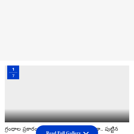
1
7
గ్రంధాల ప్రకారం.. పుట్టిన తేదీ ఒక్కటే కాకుండా.. పుట్టిన
Read Full Gallery