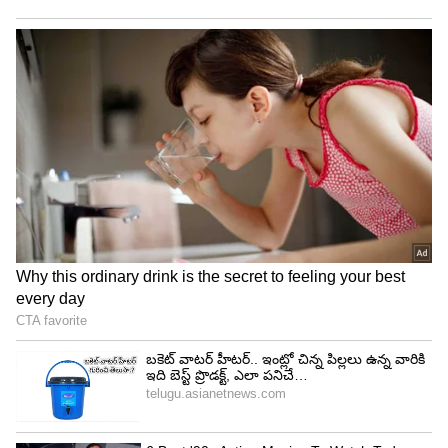
7
వదులుకోరు
ఆగస్టు నెలలో జన్మించిన వారు వారు సాధించాలనుకున్న
వాటిని ఎప్పటికీ వదులుకోరు. అంతేకాదు వీళ్లు తమను
తాము ఎంతగానో ప్రేరేపించుకుంటారు. అలాగే వీళ్లు
ఆశావహంగా కూడా ఉంటారు.
5