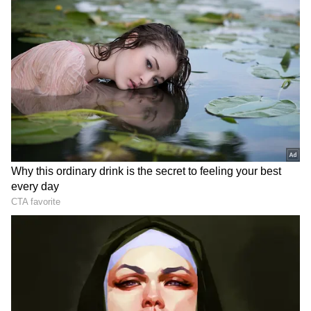
2
7
ఆత్మవిశ్వాసం..
జ్యోతిష్య శాస్త్రం ప్రకారం.. ఆగస్టు నెలలో పుట్టిన పిల్లలు,
పెద్దలు ఎంతో ఆత్మవిశ్వాసంతో ఉంటారు. వీరు మంచి
వ్యక్తిత్వాన్ని కలిగి ఉంటారు. అలాగే ఈ నెలలో పుట్టిన వారు