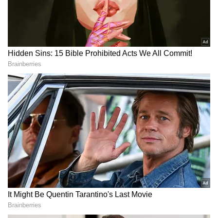
మానసికంగా, శారీరకంగా ఎంతో దృఢంగా ఉంటారు.