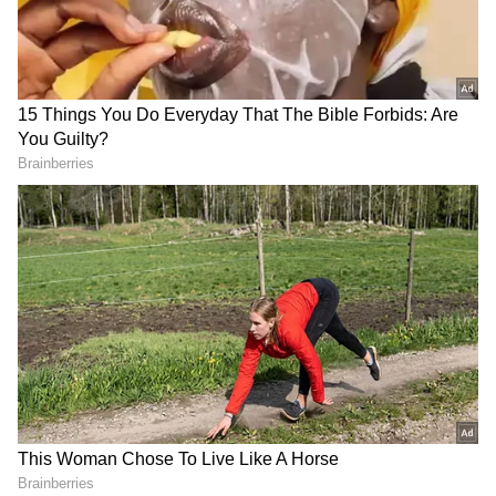
నెలలో పుట్టిన వారు తమకున్న సున్నితమైన ప్రవర్తనను
దాచడానికి ఎంతగానో ప్రయత్నిస్తారు.
4