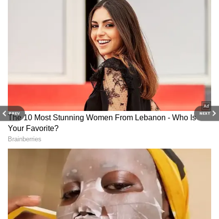
3
7
PREV
NEXT
మొండి స్వభావం
అవును ఆగస్టు నెలలో పుట్టిన వారు చాలా మొండిగా
ఉంటారని జ్యోతిష్యులు చెబుతున్నారు. అంతేకాదు వీళ్లు
తమ మాటకు ఎంతో ప్రాముఖ్యత ఉందని అనుకుంటారు. ఈ