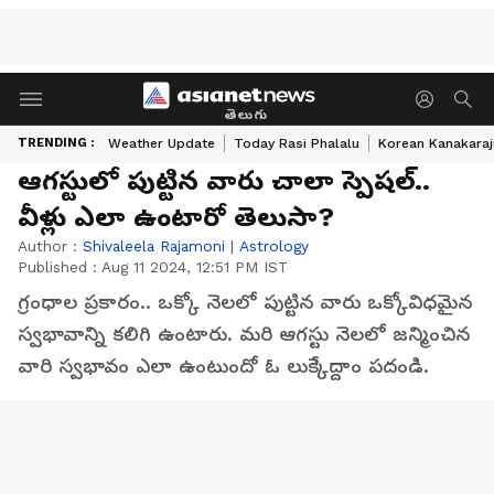
తెలుగు
TRENDING :
Weather Update
Today Rasi Phalalu
Korean Kanakaraj
ఆగస్టులో పుట్టిన వారు చాలా స్పెషల్..
వీళ్లు ఎలా ఉంటారో తెలుసా?
Author :
Shivaleela Rajamoni
|
Astrology
Published :
Aug 11 2024, 12:51 PM IST
గ్రంధాల ప్రకారం.. ఒక్కో నెలలో పుట్టిన వారు ఒక్కోవిధమైన
స్వభావాన్ని కలిగి ఉంటారు. మరి ఆగస్టు నెలలో జన్మించిన
వారి స్వభావం ఎలా ఉంటుందో ఓ లుక్కేద్దాం పదండి.