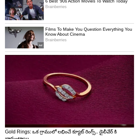
7
ఫుల్ ఎనర్జీ..
ఆగస్టు నెలలో జన్మించిన వారు ఎంతో ఎనర్జిటిక్ గా
ఉంటారు. అంతేకాదు ఎన్ని కష్టాలు ఎదురైనా సరే వాటిని
అధిగమించేదాక నిద్రపోరు. వీళ్లకు మంచి నాయకత్వ
లక్షణాలు కూడా ఉంటాయి.