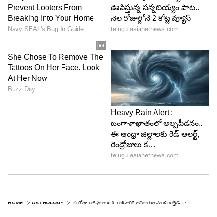
Zodiac Sign
వృషభం (కృత్తిక 2 3 4, రోహిణి 1 2 3 4, మృగశిర 1 2):
కోపాన్ని అదుపులో ఉంచుకొని వలెను. వృత్తి వ్యాపారములు
సాధారణంగా ఉంటాయి. వైవాహిక జీవితంలో మనస్పర్ధలు
ఏర్పడతాయి. ఆరోగ్యం మీద శ్రద్ధ వహించాలి.
ఉద్యోగమునందు అధికారులు ఒత్తిడి అధికంగా
ఉంటుంది.తలపెట్టిన పనులు ఆటంకాలు
ఏర్పడును.ఆధ్యాత్మిక ఆలోచనలు చేస్తారు. కొన్ని సమస్యలు
మానసికంగా బాధ కలిగించును. సంతాన అభివృద్ధి మీకు
ఆనందం కలిగిస్తుంది. విలువైన వస్తువుల యందు జాగ్రత్త
అవసరం. ఇతరుల యొక్క విషయాల్లో జోక్యం చేసుకోవద్దు.
HOME
ASTROLOGY
ఈ రోజు రాశిఫలాలు: ఓ రాశివారికి అధికారుల నుంచి ఒత్తిడి...!
ఈరోజు ఈరాశి వారు ఓం కుమారాయ నమః జపించండి