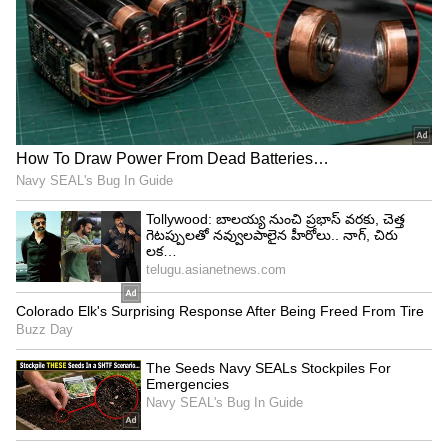
మేషం (అశ్విని 1,2,3,4 భరణి 1,2,3,4 కృత్తిక 1):
ఊహించిన విధంగా పనులలో ఆటంకాలు ఏర్పడి
చికాకులుగా ఉండును. మానసికంగా బలహీనంగా
ఉంటుంది . అనవసరమైన ఖర్చులు ఏర్పడవచ్చును.వృత్తి
వ్యాపారంలో ఉందో కష్టానికి ప్రతిఫలం లభించును. జీవిత
భాగస్వామి తోటి ఆనందంగా గడుపుతారు. కొత్త ఆదాయ
మార్గాలు అన్వేషణ చేస్తుంటారు. అన్నదమ్ముల యొక్క
సహాయ సహకారములు లభించును. సంతానమునందు
ప్రతికూలత వాతావరణం ఏర్పడవచ్చు. ఆధ్యాత్మిక
ఆలోచనలు చేస్తారు . మీ వంతు ఇతరులకు సహాయ
సహకారాలు అందించండి. సంఘమునందు చేయ
వ్యవహారములు తెలివిగా వ్యవహరించవలెను . ఈరోజు ఈ
రాశి వారు ఓం విశ్వేశ్వరాయ నమః అని జపించండి శుభ
ఫలితాలు పొందండి