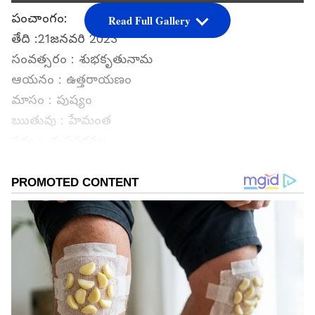
పంచాంగం:
Read Full Gallery
తేది :21జనవరి 2023
సంవత్సరం : శుభకృతునామ
ఆయనం : ఉత్తరాయణం
మాసం : పుష్యం
ఋతువు : హేమంత
పక్షం : కృష్ణపక్షము
వారము: శనివారం
తిథి : అమావాస్య తెల్లవారుజామున 3:20 ని వరకు
నక్షత్రం :. పూ.షా ఉదయం 9:41 ని వరకు
వర్జ్యం: సాయంత్రం 05.07నిల 6.36 ని వరకు
దుర్ముహూర్తం: ఉ.06.38 ని నుండి ఉ.8.06 ని వరకు
రాహుకాలం: ఉ.9.00ని. నుండి ఉ.10.30ని. వరకు
యమగండం: మ.01.30ని నుండి మ.3.00ని. వరకు