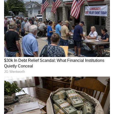
2
14
Vijaya Rama krishna
జోశ్యుల విజయ రామకృష్ణ - ప్రముఖ జ్యోతిష, జాతక,
వాస్తు సిద్దాంతి, స్మార్త పండితులు - గాయిత్రి మాత
ఉపాసకులు.(తిరుమల తిరుపతి దేవస్దాన పూర్వ విధ్యార్ది)
'శ్రీ మాతా' వాస్తు... జ్యోతిష్యం. - ఫోన్: 8523814226
(సంప్రదించు వారు నక్షిత్ర వివరాలు, సమస్యలు వాట్సప్ లో
ఇదే నెంబర్ కు పెట్టండి ...సాయింత్రం నాలుగు తర్వాత ఫోన్