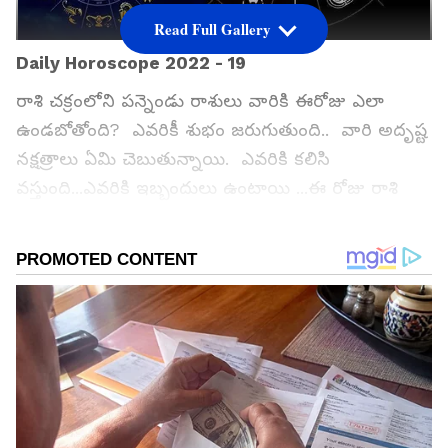
Read Full Gallery
Daily Horoscope 2022 - 19
రాశి చక్రంలోని పన్నెండు రాశులు వారికి ఈరోజు ఎలా
ఉండబోతోంది? ఎవరికీ శుభం జరుగుతుంది.. వారి అదృష్ట
నక్షత్రాలు ఏమి చెబుతున్నాయి. ఎవరికి కలిసి
వస్తుంది...ఎవరికి ఇబ్బందులు ఉంటాయి ...ఈ రోజు రాశి
ఫలాలు లో తెలుసుకుందాం.
జోశ్యుల విజయ రామకృష్ణ - ప్రముఖ జ్యోతిష, జాతక,
వాస్తు సిద్దాంతి, స్మార్త పండితులు - గాయిత్రి మాత
ఉపాసకులు.(తిరుమల తిరుపతి దేవస్దాన పూర్వ విధ్యార్ది)
'శ్రీ మాతా' వాస్తు... జ్యోతిష్యం. - ఫోన్: 8523814226
(సంప్రదించు వారు ...సాయింత్రం నాలుగు తర్వాత ఫోన్
చేయవలెను)