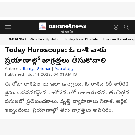
తెలుగు
TRENDING :
Weather Update
Today Rasi Phalalu
Korean Kanakaraj
Today Horoscope: ఓ రాశి వారు
ప్రయాణాల్లో జాగ్రత్తలు తీసుకొవాలి
Author :
Ramya Sridhar
|
Astrology
Published :
Jul 14 2022, 04:01 AM IST
ఈ రోజు రాశిఫలాలు ఇలా ఉన్నాయి. ఓ రాశివారికి శారీరక
శ్రమ. అనవసరమైన ఆలోచనలతో కాలాయాపన. తలపెట్టిన
పనులలో ప్రతిబంధకాలు. వృత్తి వ్యాపారాలు నిరాశ. ఆర్థిక
ఇబ్బందులు. ప్రయాణాల్లో తగు జాగ్రత్తలు అవసరం.