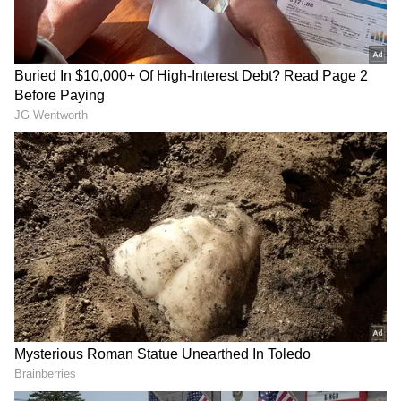
గూగుల్‌లో ఆసక్తికరమైన సమాచారం కోసం ఏసియానెట్ తెలుగు
ను మీ ఫ్రిఫర్డ్ సోర్స్ గా ఎంచుకోండి
2
14