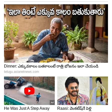
మేషం (అశ్విని 1,2,3,4 భరణి 1,2,3,4 కృత్తిక 1):
సోదరుల నుండి ముఖ్య సమాచారం అందుతుంది.
బంధుమిత్రులతో కలహాలు. చెడు స్నేహాలకు దూరంగా
ఉండండి. వృత్తి వ్యాపారాలకు అనుకూలంగా లేదు. రుణ
శత్రుబాధలు. స్థిరాస్తి క్రయ విక్రయాలు వాయిదా వేసుకోవడం
మంచిది. సంఘాల్లో తెలివిగా వ్యవహరించండి. అనుకున్న
పనులు ఆటంకాలు ఏర్పడతాయి.