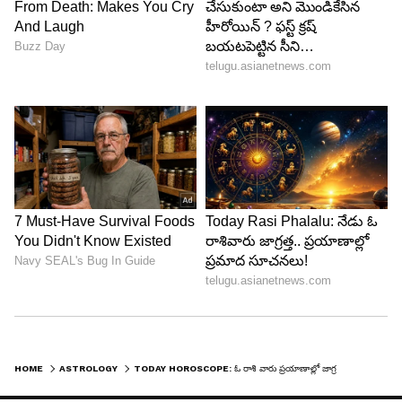
4
14
HOME
ASTROLOGY
TODAY HOROSCOPE: ఓ రాశి వారు ప్రయాణాల్లో జాగ్రత్తలు తీసుకొవాలి
వృషభం (కృత్తిక 2 3 4, రోహిణి 1 2 3 4, మృగశిర 1 2):
అనవసరమైన ఆలోచనలు చేస్తారు. అనుకోని విధంగా