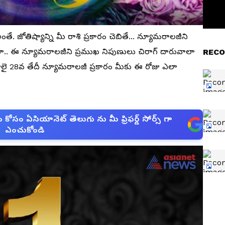
. జోతిష్యాన్ని మీ రాశి ప్రకారం చెబితే... న్యూమరాలజీని
 కాగా.. ఈ న్యూమరాలజీని ప్రముఖ నిపుణులు చిరాగ్ దారువాలా
RECO
ులై 28వ తేదీ న్యూమరాలజీ ప్రకారం మీకు ఈ రోజు ఎలా
సం ఏసియానెట్ తెలుగు ను మీ ఫ్రిఫర్డ్ సోర్స్ గా
ఎంచుకోండి