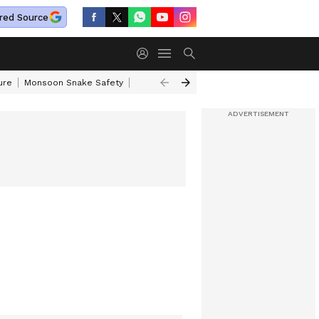
red Source
ure
Monsoon Snake Safety
Akkineni Nageswara Rao
IRCTC Tour Pac