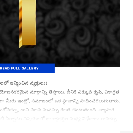
READ FULL GALLERY
లలో జన్మించిన వ్యక్తులు)
రయోజనకరమైన మార్గాన్ని తెస్తాయి. దీనికి ఎక్కువ కృషి, ఏకాగ్రత
 మీరు ఇంట్లో, సమాజంలో ఒక స్థానాన్ని సాధించగలుగుతారు.
దుకోవచ్చు, దాని వలన మనస్సు కలత చెందుతుంది. వ్యాపార
ి ఏర్పాటు విషయంలో భార్యాభర్తల మధ్య విభేదాలు రావచ్చు.