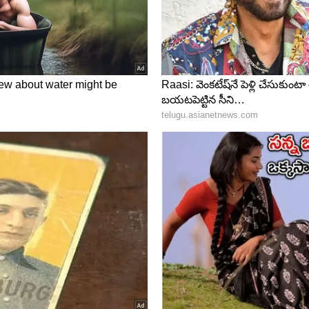
లో జన్మించిన వ్యక్తులు)
ర్పును తీసుకువస్తుంది. కాబట్టి మీరు మంచి విజయాన్ని
ాలలో మీ క్రియాశీలత, ఆధిపత్యం పెరుగుతుంది. అలాగే
చిస్తారు. మీ కోపం, తొందరపాటు మీ పనిలో ఆటంకాలకు కారణం
ుపులో ఉంచుకోవడం మంచిది. కార్యరంగంలో సరైన ఏర్పాటు