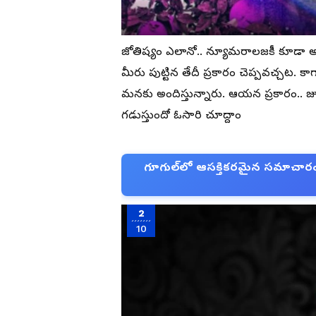
జోతిష్యం ఎలానో.. న్యూమరాలజకీ కూడా అంతే
మీరు పుట్టిన తేదీ ప్రకారం చెప్పవచ్చట.
మనకు అందిస్తున్నారు. ఆయన ప్రకారం.. జ
గడుస్తుందో ఓసారి చూద్దాం
గూగుల్‌లో ఆసక్తికరమైన సమాచారం కో
2
10