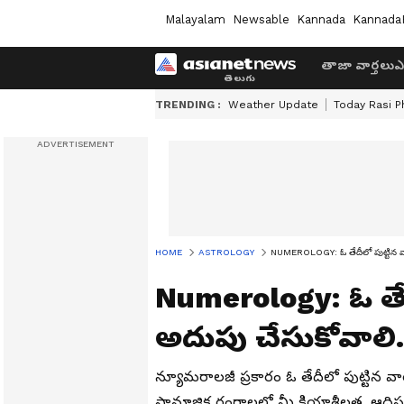
Malayalam
Newsable
Kannada
Kannada
తాజా వార్తలు
ఎ
TRENDING :
Weather Update
Today Rasi P
HOME
ASTROLOGY
NUMEROLOGY: ఓ తేదీలో పుట్టిన వార
Numerology: ఓ తేదీ
అదుపు చేసుకోవాలి.
న్యూమరాలజీ ప్రకారం ఓ తేదీలో పుట్టిన
సామాజిక రంగాలలో మీ క్రియాశీలత, ఆధిపత