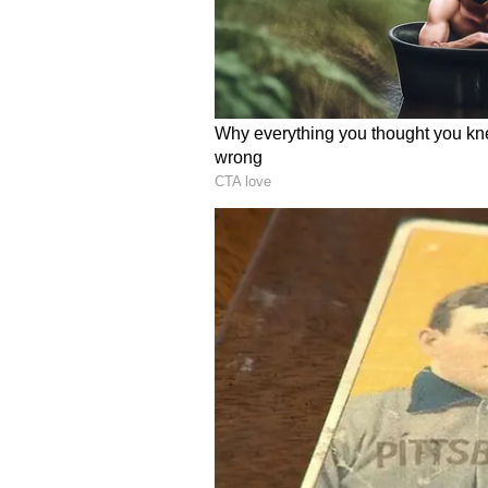
Number 3
సంఖ్య 3 (ఏదైనా నెలలో 3, 12, 21, 30 తేదీల
గ్రహాల స్థితి జీవితంలో కొంత సానుకూల మా
అందుకుంటారు. రాజకీయాలు, సామాజిక రంగ
మీరు మీ ఫిట్‌నెస్ కోసం సమయాన్ని వెచ్
అవుతుంది. మీ ప్రతికూల ఆలోచనలను అద
ఉంటుంది.