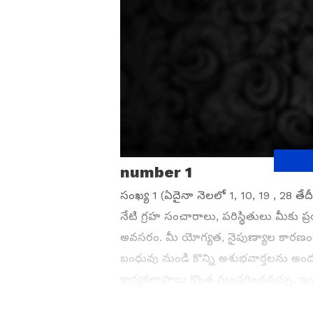
number 1
సంఖ్య 1 (ఏదైనా నెలలో 1, 10, 19 , 28 తేదీ
నేటి గ్రహ సంచారాలు, పరిస్థితులు మీకు ప్
అవసరం. మీ యోగ్యత, నైపుణ్యాల కారణంగా
బంధువు నుండి కొన్ని అశుభవార్తలను అం
కార్యకలాపాలు కొంత మందగించవచ్చు. ఇంట