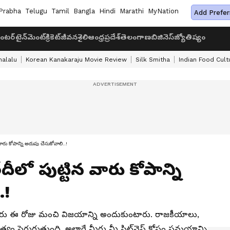
Prabha
Telugu
Tamil
Bangla
Hindi
Marathi
MyNation
Add Prefer
ంటర్‌టైన్‌మెంట్
క్రికెట్
జీవనశైలి
ఆంధ్రప్రదేశ్
తెలంగాణ
బిజినెస్
జ్యోతిష్యం
halalu
Korean Kanakaraju Movie Review
Silk Smitha
Indian Food Cult
ు కోపాన్ని అదుపు చేసుకోవాలి..!
లో పుట్టిన వారు కోపాన్ని
.!
 వారు ఈ రోజు మంచి విజయాన్ని అందుకుంటారు. రాజకీయాలు,
్యం పెరుగుతుంది. అలాగే మీరు మీ ఫిట్‌నెస్ కోసం సమయాన్ని