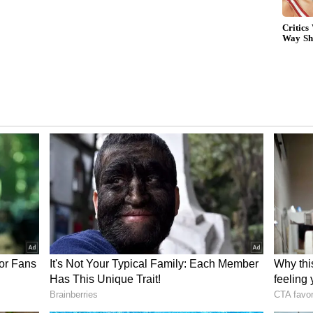
లలో జన్మించిన వ్యక్తులు)
ించిన ఫలితం దక్కే అవకాశం ఉంది. రోజు బాగా
నులపై ప్రత్యేక శ్రద్ధ వహించండి. లక్ష్య సాధనలో సోదరుల
్త్రం పట్ల ఆసక్తి ఉంటుంది. మధ్యాహ్నానికి పరిస్థితి కొద్దిగా
అవకాశం ఉందనిపిస్తోంది. సహనం, సంయమనంతో మీరు