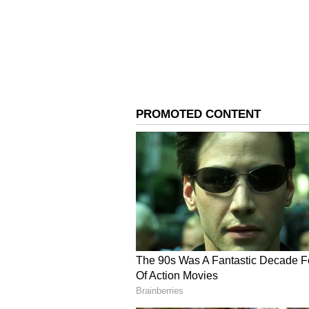
Number 2
సంఖ్య 2 (ఏదైనా నెలలో 2, 11, 20 , 29 తేదీ
ఈ రోజు సమయం మిశ్రమంగా ఉంటుంది. ఆశ
ప్రారంభమవుతుంది. కాబట్టి మీ ముఖ్యమైన ప
సహకారం లభిస్తుంది. విద్యార్థులకు విజ్ఞాన శాస
మారవచ్చు. పరిస్థితి చేయి దాటిపోయే 
సమస్యను అధిగమిస్తారు.