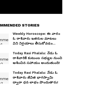
MMENDED STORIES
Weekly Horoscope: ఈ వారం
ఓ రాశివారు ఇతరుల మాటలు
విని నిర్ణయాలు తీసుకోవడం
అస్సలు మంచిదికాదు!
Today Rasi Phalalu: నేడు ఓ
రాశివారికి కుటుంబ సభ్యుల నుంచి
ఆశించిన సహాయం అందుతుంది!
Today Rasi Phalalu: నేడు ఓ
రాశివారు జీవిత భాగస్వామి
ద్వారా ధన లాభం పొందుతారు!