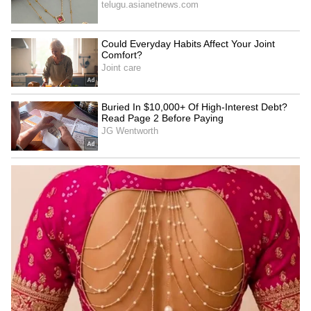
రాహువు కారణంగా, ఈ వ్యక్తుల జీవితం నిరంతరం
ఒడిదొడుకులతో నిండి ఉంటుంది. ఒక క్షణంలో
ధనవంతులుగా, మరుక్షణంలో పేదవారిగా మారొచ్చు. వీరు
మొండిగా, అహంకారంతో ఉంటారు.ఈ వ్యక్తిత్వం వీరికి
హాని చేస్తుంది. వీరి జీవితంలో అనేక ఎత్తుపల్లాలు
ఉంటాయి. విభిన్న వ్యక్తిత్వం వల్ల ఇతరులతో సులభంగా
కలిసిపోలేరు.