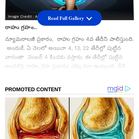
Image Credit :
Asianet News
Read Full Gallery
రాహు గ్రహం..
న్యూమరాలజీ ప్రకారం, రాహు గ్రహం 4వ తేదీని పాలిస్తుంది.
అందుకే, ఏ నెలలో అయినా 4, 13, 22 తేదీల్లో పుట్టిన
వారంతా నెంబర్ 4 కిందకు వస్తారు. ఈ తేదీల్లో పుట్టిన
అందరిపై రాహు గ్రహ ప్రభావం ఎక్కువగా ఉంటుంది. దీని
వల్ల వీరికి కొన్ని ప్రయోజనాలతో పాటు, కొన్ని సమస్యలు
కూడా వచ్చే అవకాశం ఉంది.
గూగుల్‌లో ఆసక్తికరమైన సమాచారం కోసం ఏసియానెట్ తెలుగు
ను మీ ఫ్రిఫర్డ్ సోర్స్ గా ఎంచుకోండి