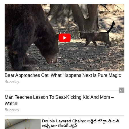
Related Articles
Birth Date: ఈ తేదీల్లో పుట్టినవారికి తిరుగులేదు,
పట్టిందల్లా బంగారమే..!
Zodiac signs: బయటకు ఒకటి, లోపల మరొకటి.. ఏ
రాశివారికి ఎలాంటి సీక్రెట్స్ ఉంటాయో తెలుసా?
3
4
Image Credit :
AI Generated
జీవితంలో సమస్యలు...