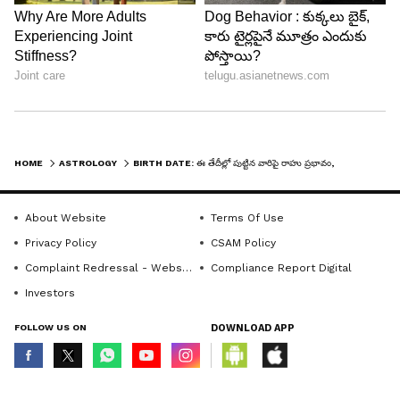
సంపద, ఉన్నత స్థానాలను సాధించగలరు. వీరు ఇంజనీరింగ్,
వ్యాపారం, ముఖ్యంగా రాజకీయాల్లో బాగా రాణిస్తారు.
LATEST VIDEOS
HOME
ASTROLOGY
BIRTH DATE: ఈ తేదీల్లో పుట్టిన వారిపై రాహు ప్రభావం, ఎప్పుడూ కష్టాలే..!
About Website
Terms Of Use
Privacy Policy
CSAM Policy
Complaint Redressal - Website
Compliance Report Digital
Investors
FOLLOW US ON
DOWNLOAD APP
ABOUT THE AUTHOR
ramya Sridhar
RS
పది సంవత్సరాలుగా జర్నలిజంలో ఉన్నారు. 2017 నుండి
© Copyright 2026 Asianxt Digital Technologies Private Limited (Formerly