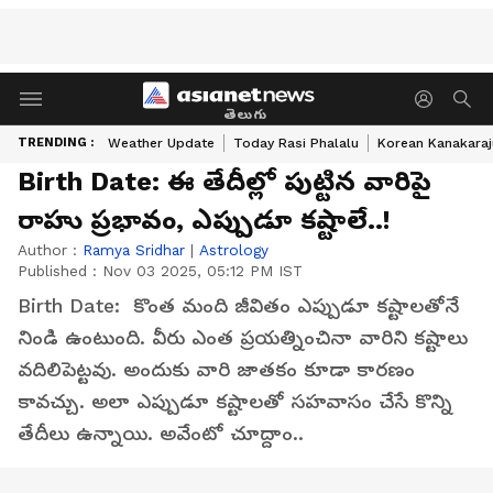
తెలుగు
TRENDING :
Weather Update
Today Rasi Phalalu
Korean Kanakaraj
Birth Date: ఈ తేదీల్లో పుట్టిన వారిపై
రాహు ప్రభావం, ఎప్పుడూ కష్టాలే..!
Author :
Ramya Sridhar
|
Astrology
Published :
Nov 03 2025, 05:12 PM IST
Birth Date: కొంత మంది జీవితం ఎప్పుడూ కష్టాలతోనే
నిండి ఉంటుంది. వీరు ఎంత ప్రయత్నించినా వారిని కష్టాలు
వదిలిపెట్టవు. అందుకు వారి జాతకం కూడా కారణం
కావచ్చు. అలా ఎప్పుడూ కష్టాలతో సహవాసం చేసే కొన్ని
తేదీలు ఉన్నాయి. అవేంటో చూద్దాం..