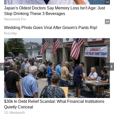
Image Credit :
AI Generated
4వ సంఖ్య
ఇక జోతిష్య శాస్త్రం ప్రకారం రాహువును క్రూరమైన, పాపపు,
మోసపూరిత గ్రహంగా భావిస్తారు. రాహువు భ్రమలను
సృష్టిస్తాడు. దాని ప్రభావంతో ఈ తేదీల్లో పుట్టిన వారు
ఎక్కువగా చెడు సావాసాలు చేస్తారు. వ్యసనాలకు
సులభంగా లోనవుతారు. ఫలితంగా, జీవితాన్ని నాశనం
చేసుకొని అనేక ఇబ్బందులు పడతారు.
PREV
NEXT