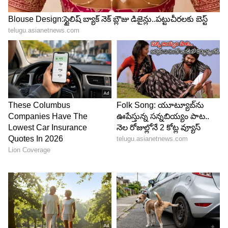
4
4
Image Credit :
AI Generated
విజయాలు..
నెంబర్ 4 కి చెందిన వ్యక్తులకు రాహువు వల్ల కష్టాలు
వచ్చినా, గొప్ప విజయాన్ని కూడా ఇస్తుంది. కానీ, దాని కోసం
చాలా ఎక్కువ కష్టపడాల్సి ఉంటుంది. ఎక్కువ కష్టపడితే..
మంచి స్థాయికి వెళ్లగలరు. కష్టపడి పనిచేస్తే, అపారమైన