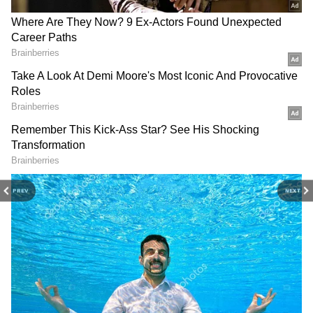
కేంద్ర త్రికోణ రాజయోగం & శని భగవానుడు
కేంద్ర త్రికోణ రాజయోగం అంటే ఏమిటి?
జ్యోతిషశాస్త్రం ప్రకారం, జాతకంలో 4, 7, 10వ స్థానాలు కేంద్ర
PREV
NEXT
స్థానాలు, 1, 5, 9వ స్థానాలు త్రికోణ స్థానాలు. ఈ స్థానాలకు
సంబంధించిన గ్రహాలు ఒకదానికొకటి దృష్టి సంబంధం కలిగి
ఉన్నప్పుడు లేదా రాశి మారినప్పుడు కేంద్ర త్రికోణ
రాజయోగం ఏర్పడుతుంది. ఇది చాలా శుభప్రదంగా
పరిగణించబడుతుంది. ఈ సమయంలో ఏ రాశుల వారికి
లాభాలు కలుగుతాయో చూద్దాం.