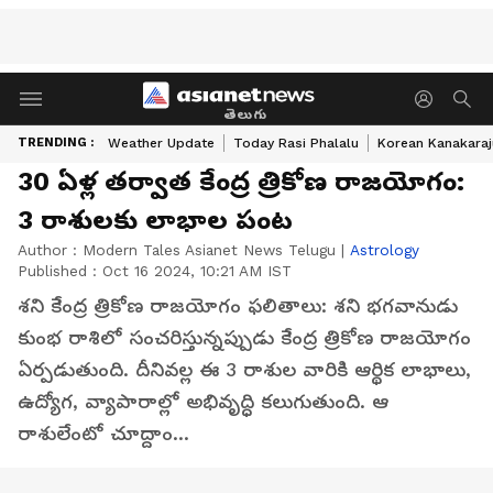
తెలుగు
TRENDING :
Weather Update
Today Rasi Phalalu
Korean Kanakaraj
30 ఏళ్ల తర్వాత కేంద్ర త్రికోణ రాజయోగం:
3 రాశులకు లాభాల పంట
Author :
Modern Tales Asianet News Telugu
|
Astrology
Published :
Oct 16 2024, 10:21 AM IST
శని కేంద్ర త్రికోణ రాజయోగం ఫలితాలు: శని భగవానుడు
కుంభ రాశిలో సంచరిస్తున్నప్పుడు కేంద్ర త్రికోణ రాజయోగం
ఏర్పడుతుంది. దీనివల్ల ఈ 3 రాశుల వారికి ఆర్థిక లాభాలు,
ఉద్యోగ, వ్యాపారాల్లో అభివృద్ధి కలుగుతుంది. ఆ
రాశులేంటో చూద్దాం...