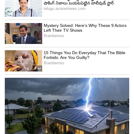
3
7
మేష రాశి
మేష రాశి: కేంద్ర త్రికోణ రాజయోగం మేష రాశి వారికి మేలు
చేస్తుంది. ఆదాయం పెరుగుతుంది. కొత్త ఆదాయ మార్గాలు
అందుబాటులోకి వస్తాయి. ఆలోచనల్ని సానుకూలంగా
ఉంచుకోవడానికి ప్రయత్నించండి.