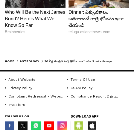
మేష రాశి
అప్పుడే విజయం సాధిస్తారు. ఉద్యోగులకు పెద్ద విజయం
లభిస్తుంది. ఈ సమయంలో పెట్టుబడులు పెడితే లాభాలు
వస్తాయి. వ్యాపారులకు మంచి లాభాలుంటాయి. షేర్
మార్కెట్, జూదం, లాటరీ ద్వారా లాభాలు పొందుతారు.
HOME
ASTROLOGY
30 ఏళ్ల తర్వాత కేంద్ర త్రికోణ రాజయోగం: 3 రాశులకు లాభాల పంట
5
About Website
Terms Of Use
7
Privacy Policy
CSAM Policy
Complaint Redressal - Website
Compliance Report Digital
Investors
FOLLOW US ON
DOWNLOAD APP