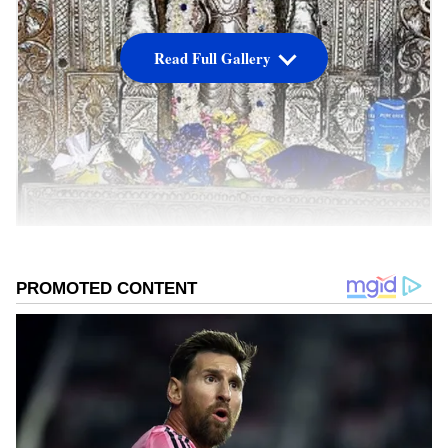
Read Full Gallery
శని భగవానుడు & కేంద్ర త్రికోణ రాజయోగం
శని కేంద్ర త్రికోణ రాజయోగం ఫలితాలు:
శని భగవానుడు ప్రస్తుతం
కుంభ రాశిలో ఉన్నారు. 2025 వరకు ఇక్కడే ఉంటారు. దీనివల్ల ఈ
రాశిలో కేంద్ర త్రికోణ రాజయోగం ఏర్పడుతుంది. దీని ప్రభావం కొన్ని
రాశులవారికి అదృష్టాన్నిస్తుంది. ఊహించని ఆర్థిక లాభాలు, ఉద్యోగ,
వ్యాపారాల్లో అభివృద్ధి కలుగుతుంది.