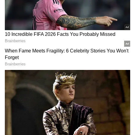
గూగుల్‌లో ఆసక్తికరమైన సమాచారం కోసం ఏసియానెట్ తెలుగు
ను మీ ఫ్రిఫర్డ్ సోర్స్ గా ఎంచుకోండి
2
7