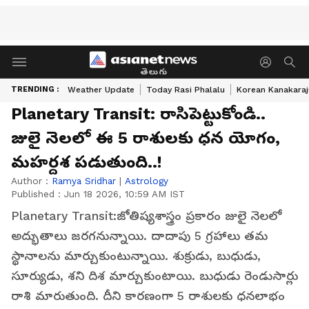
తెలుగు
TRENDING :
Weather Update
Today Rasi Phalalu
Korean Kanakaraj
Planetary Transit: రాసిపెట్టుకోండి..
జులై నెలలో ఈ 5 రాశులకు ధన యోగం,
మహర్దశ పడుతుంది..!
Author :
Ramya Sridhar
|
Astrology
Published :
Jun 18 2026, 10:59 AM IST
Planetary Transit:జోతిష్యశాస్త్రం ప్రకారం జులై నెలలో
అద్భుతాలు జరగనున్నాయి. దాదాపు 5 గ్రహాలు తమ
స్థానాలను మార్చుకుంటున్నాయి. శుక్రుడు, బుధుడు,
సూర్యుడు, శని దిశ మార్చుకుంటాయి. బుధుడు రెండుసార్లు
రాశి మారుతుంది. దీని కారణంగా 5 రాశులకు ధనలాభం