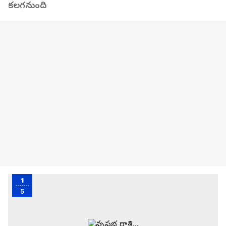
కలగనుంది
1
5