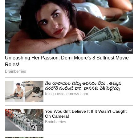
Related Articles
Planets Movement: గ్రహాల కదలిక మొదలైంది.. 6
నెలలు ఈ రాశులకు అద్భుత యోగం, ఊహించని
డబ్బు
Rare Rajayoga: ఒకే రాశిలో రెండు అరుదైన
రాజయోగాలు..3 రాశులకు కోటీశ్వరులు అయ్యే
యోగం..!
3
5
Image Credit :
Pixabay