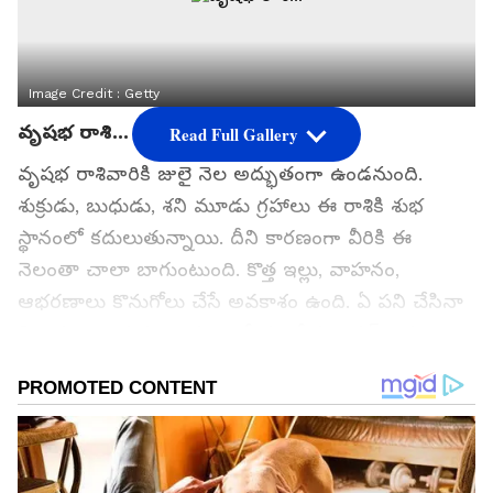
Image Credit :
Getty
వృషభ రాశి...
Read Full Gallery
వృషభ రాశివారికి జులై నెల అద్భుతంగా ఉండనుంది.
శుక్రుడు, బుధుడు, శని మూడు గ్రహాలు ఈ రాశికి శుభ
స్థానంలో కదులుతున్నాయి. దీని కారణంగా వీరికి ఈ
నెలంతా చాలా బాగుంటుంది. కొత్త ఇల్లు, వాహనం,
ఆభరణాలు కొనుగోలు చేసే అవకాశం ఉంది. ఏ పని చేసినా
విజయం అందుకుంటారు. ఉద్యోగంలో ప్రమోషన్ అవకాశాలు
చాలా ఎక్కువగా కనిపిస్తుున్నాయి.ఆదాయం కూడా
పెరుగుతుంది. కొత్త ఉద్యోగం కోసం చూస్తున్నవారికి ఈ రోజు
చాలా అనుకూలంగా ఉంటుంది. వ్యాపారంలోనూ బాగా
కలిసొస్తుంది. సమాజంలో గౌరవం పెరుగుతుంది.