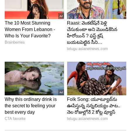
4
5
Image Credit :
Getty
తుల రాశి..
జులై నెల తుల రాశివారికి చాలా బాగుంటుంది.ఈ నెల వీరికి
చాలా శుభ సమయం.ఆకస్మికంగా ఆర్థిక లాభాలు