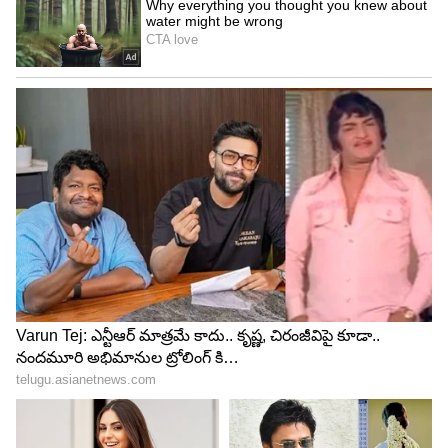
సింహ రాశి..
జులై నెలలో సింహ రాశివారికి కూడా చాలా అద్భుతంగా
ఉంటుంది. శుభవార్తలు వింటారు. ఆర్థికంగా బాగా
కలిసొస్తుంది. దేవుడి పట్ల నమ్మకం ఎక్కువగా
పెరుగుతుంది.వ్యక్తిగత జీవితం కూడా ఆనందంగా
మారుతుంది. కుటుంబ సభ్యులతో సంతోషంగా
గడుపుతారు.సంతానం కోసం చూస్తున్నవారికి సంతానం
కలిగే అవకాశం ఉంది. జీవితంలో చాలా ముఖ్యమైన
నిర్ణయం తీసుకుంటారు.