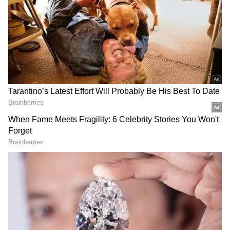
గూగుల్‌లో ఆసక్తికరమైన సమాచారం కోసం ఏసియానెట్ తెలుగు
ను మీ ఫ్రిఫర్డ్ సోర్స్ గా ఎంచుకోండి
2
5