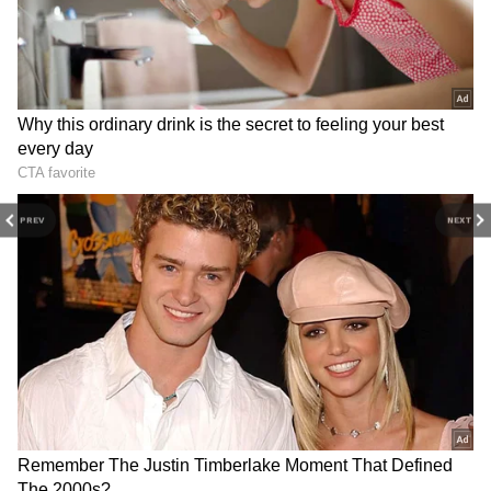
Related Articles
Zodiac Signs: లైఫ్‌లో ఎక్కువగా సక్సెస్ అయ్యే టాప్
5 రాశులు ఇవే.. మీ రాశి ఉందా?
PREV
NEXT
Birth Date: ఈ తేదీల్లో పుట్టినవారిలో ఏదో తెలియని
పవర్ ఉంటుంది.. అదే వారి బలం!
3
13