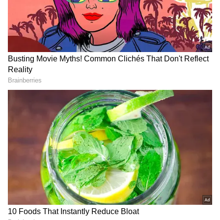
2
13
Image Credit :
Asianet News
మేష రాశి ఫలాలు
దూర ప్రయాణాల్లో జాగ్రత్త అవసరం. ఉద్యోగాలలో ప్రతికూల
వాతావరణం ఉంటుంది. బంధు మిత్రులతో ఆలోచించి