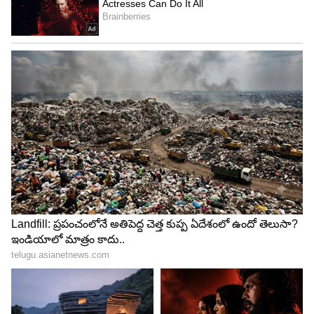
లభించిన అవకాశాలు సద్వినియోగం చేసుకోవాలి. దూరపు
బంధువులు నుంచి ఆశ్చర్యకర విషయాలు తెలుస్తాయి.
వ్యాపారాలు మరింత అనుకూలంగా సాగుతాయి.
5
13
Image Credit :
Asianet News
కర్కాటక రాశి ఫలాలు
ముఖ్యమైన పనులు మందకొడిగా సాగుతాయి. వృత్తి,
ఉద్యోగ బాధ్యతలు సమర్థంగా నిర్వహించలేరు. బంధు
మిత్రులతో మాటపట్టింపులు కలుగుతాయి. దూర