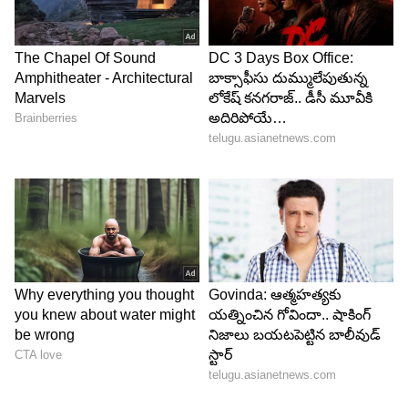
ప్రయాణాలు వాయిదా వేయడం మంచిది. కుటుంబ
బాధ్యతలు పెరుగుతాయి. వ్యాపారాలలో నూతన
పెట్టుబడులు నష్టం కలిగిస్తాయి.
6