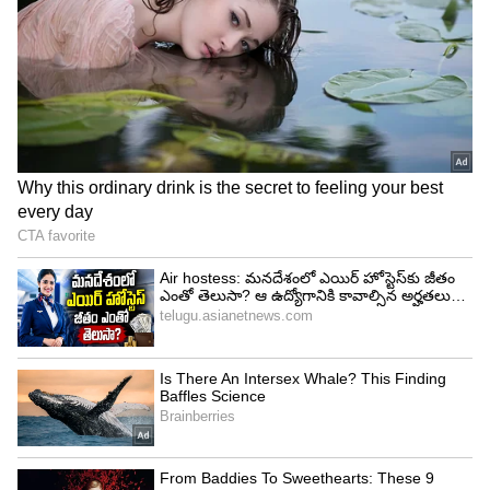
4
13
Image Credit :
Asianet News
మిథున రాశి ఫలాలు
చేపట్టిన పనులలో అప్రయత్న కార్యసిద్ధి కలుగుతుంది. జీవిత
భాగస్వామితో దైవ దర్శనాలు చేసుకుంటారు. నిరుద్యోగులకు