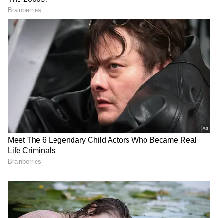
Image Credit :
Asianet News
వృషభ రాశి ఫలాలు
చిన్ననాటి మిత్రుల నుంచి అరుదైన ఆహ్వానాలు
అందుతాయి. ఆర్థిక పరిస్థితి మెరుగుపడి పాత అప్పులు
తీర్చగలుగుతారు. ఉద్యోగాలలో నూతన అవకాశాలు
లభిస్తాయి. చేపట్టిన వ్యవహారాలు అప్రయత్నంగా
పూర్తవుతాయి. వృత్తి, వ్యాపారాలు లాభసాటిగా సాగుతాయి.