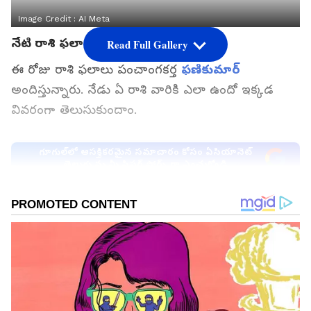
Image Credit :
AI Meta
నేటి రాశి ఫలాలు
Read Full Gallery
ఈ రోజు రాశి ఫలాలు పంచాంగకర్త
ఫణికుమార్
అందిస్తున్నారు. నేడు ఏ రాశి వారికి ఎలా ఉందో ఇక్కడ
వివరంగా తెలుసుకుందాం.
గూగుల్‌లో ఆసక్తికరమైన సమాచారం కోసం ఏసియానెట్
తెలుగు ను మీ ఫ్రిఫర్డ్ సోర్స్ గా ఎంచుకోండి