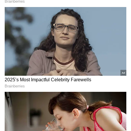
మాట్లాడటం మంచిది. ఆదాయ మార్గాలు తగ్గుతాయి. వృథా
ఖర్చులు పెరుగుతాయి. ఆధ్యాత్మిక సేవా కార్యక్రమాలలో
పాల్గొంటారు. వ్యాపారాలు మందకొడిగా సాగుతాయి.