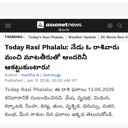
తెలుగు
TRENDING :
Today's Rasi Phalalu
Weather Update
DC Movie Box Of
Today Rasi Phalalu: నేడు ఓ రాశివారు
మంచి మాటతీరుతో అందరినీ
ఆకట్టుకుంటారు!
Author :
Kavitha G
|
Astrology
Published :
Jun 13 2026, 05:00 AM IST
Today Rasi Phalalu: ఈ రాశి ఫలాలు 13.06.2026
శనివారానికి సంబంధించినవి. మేష, వృషభ, మిథున,
కర్కాటక, సింహ, కన్య, తుల, వృశ్ఛిక, ధనుస్సు, మకర,
కుంభ, మీన రాశుల దిన ఫలాలు ఇక్కడ తెలుసుకోండి.